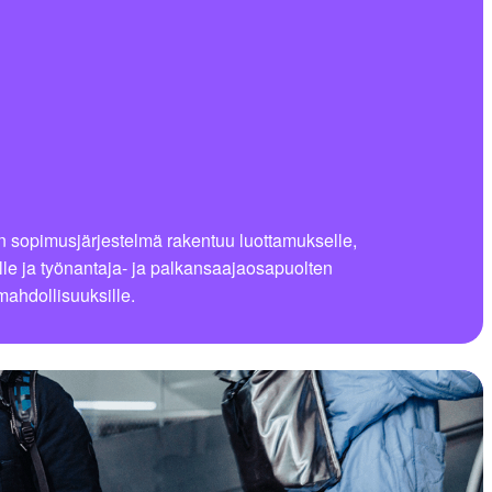
 sopimusjärjestelmä rakentuu luottamukselle,
lle ja työnantaja- ja palkansaajaosapuolten
mahdollisuuksille.