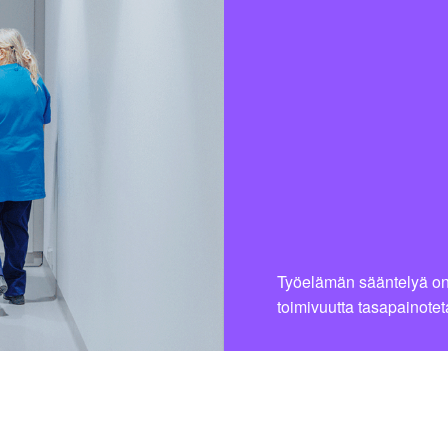
Työelämän sääntelyä on k
toimivuutta tasapainote