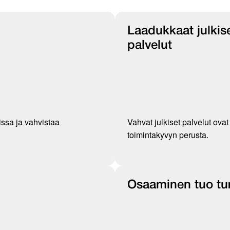
Laadukkaat julkis
palvelut
issa ja vahvistaa
Vahvat julkiset palvelut ova
toimintakyvyn perusta.
Osaaminen tuo tu