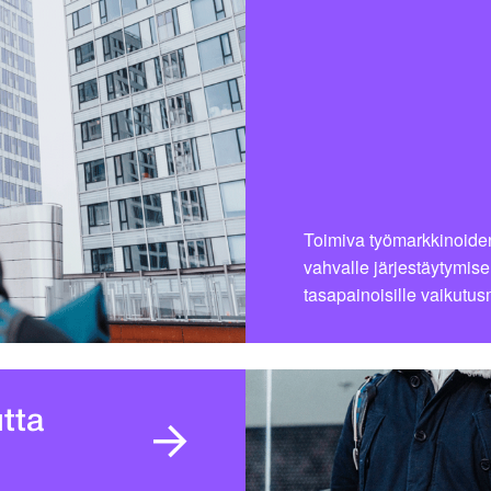
Toimiva työmarkkinoiden
vahvalle järjestäytymise
tasapainoisille vaikutus
tta