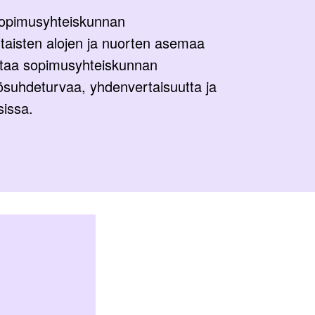
 sopimusyhteiskunnan
altaisten alojen ja nuorten asemaa
uttaa sopimusyhteiskunnan
yösuhdeturvaa, yhdenvertaisuutta ja
sissa.