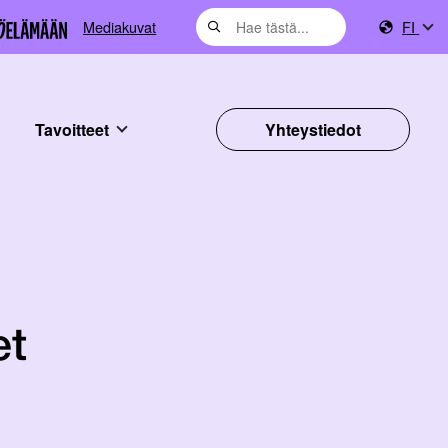
Mediakuvat
FI
Tavoitteet
Yhteystiedot
et