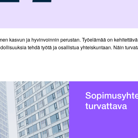
kasvun ja hyvinvoinnin perustan. Työelämää on kehitettävä, t
hdollisuuksia tehdä työtä ja osallistua yhteiskuntaan. Näin turv
Sopimus­yht
turvattava