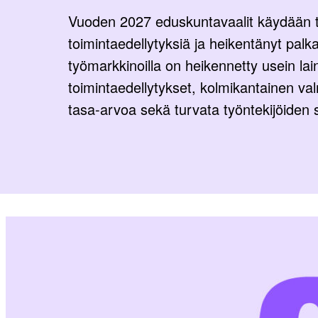
Vuoden 2027 eduskuntavaalit käydään ti
toimintaedellytyksiä ja heikentänyt palk
työmarkkinoilla on heikennetty usein l
toimintaedellytykset, kolmikantainen va
tasa-arvoa sekä turvata työntekijöiden