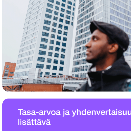
Tasa-arvoa ja yhdenvertaisuu
lisättävä