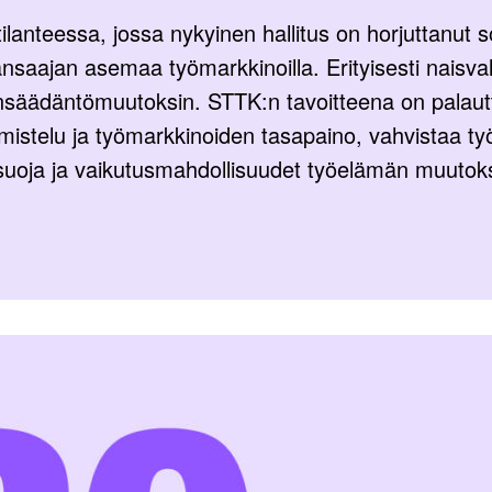
lanteessa, jossa nykyinen hallitus on horjuttanut
ansaajan asemaa työmarkkinoilla. Erityisesti naisv
ainsäädäntömuutoksin. STTK:n tavoitteena on pala
lmistelu ja työmarkkinoiden tasapaino, vahvistaa t
 suoja ja vaikutusmahdollisuudet työelämän muutok