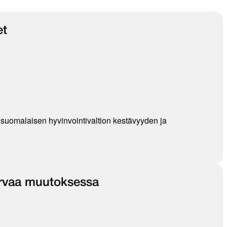
et
t suomalaisen hyvinvointivaltion kestävyyden ja
rvaa muutoksessa