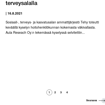
terveysalalla
| 16.8.2021
Sosiaali-, terveys- ja kasvatusalan ammattijärjestö Tehy toteutti
keväällä kyselyn hoitohenkilökunnan kokemasta väkivallasta.
Aula Reseach Oy:n tekemässä kyselyssä selvitettiin...
1
2
3
4
S
Seuraava
e