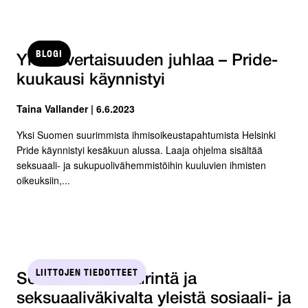
BLOGI
Yhdenvertaisuuden juhlaa – Pride-
kuukausi käynnistyi
Taina Vallander | 6.6.2023
Yksi Suomen suurimmista ihmisoikeustapahtumista Helsinki
Pride käynnistyi kesäkuun alussa. Laaja ohjelma sisältää
seksuaali- ja sukupuolivähemmistöihin kuuluvien ihmisten
oikeuksiin,...
LIITTOJEN TIEDOTTEET
Seksuaalinen häirintä ja
seksuaaliväkivalta yleistä sosiaali- ja