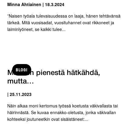
Minna Ahtiainen | 18.3.2024
”Naisen työala tulevaisuudessa on laaja, hänen tehtävänsä
tärkeä. Mitä vuosisadat, vuosituhannet ovat rikkoneet ja
laiminlyöneet, se kaikki tulee...
BLOGI
Minä en pienestä hätkähdä,
mutta…
| 25.11.2023
Näin alkaa moni kertomus työssä koetusta väkivallasta tai
häirinnästä. Se kuvaa ennakko-oletusta, jonka väkivallan
kohteeksi joutuneetkin ovat sisäistäneet:...