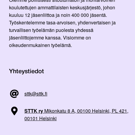
koulutettujen ammattilaisten keskusjärjestö, johon
kuuluu 12 jäsenliittoa ja noin 400 000 jäsentä.
Työskentelemme tasa-arvoisen, yhdenvertaisen ja
turvallisen työelämän puolesta yhdessä
jäsenliittojemme kanssa. Visiomme on
oikeudenmukainen työelämä.
Yhteystiedot
sttk@sttk.fi
STTK ry
Mikonkatu 8 A, 00100 Helsinki, PL 421,
00101 Helsinki