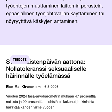
työehtojen muuttaminen laittomin perustein,
epäasiallinen työnjohtovallan käyttäminen tai
nöyryyttävä käskyjen antaminen.
TIEDOTE
STTK naistenpäivän aattona:
Nollatoleranssi seksuaaliselle
häirinnälle työelämässä
Else-Mai Kirvesniemi | 6.3.2026
Vuoden 2024 tasa-arvobarometrin mukaan 47 prosenttia
naisista ja 22 prosenttia miehistä oli kokenut jonkinlaista
häirintää kahden viime vuoden...