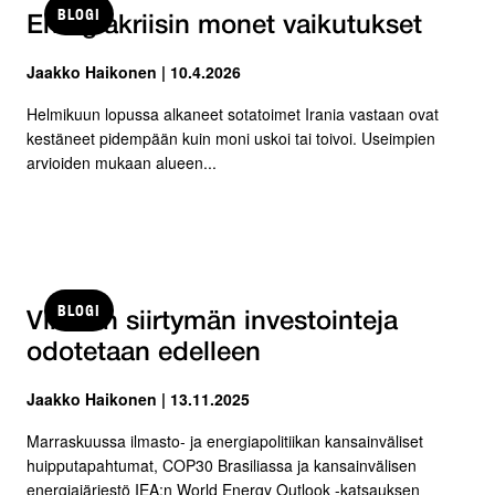
BLOGI
Energiakriisin monet vaikutukset
Jaakko Haikonen | 10.4.2026
Helmikuun lopussa alkaneet sotatoimet Irania vastaan ovat
kestäneet pidempään kuin moni uskoi tai toivoi. Useimpien
arvioiden mukaan alueen...
BLOGI
Vihreän siirtymän investointeja
odotetaan edelleen
Jaakko Haikonen | 13.11.2025
Marraskuussa ilmasto- ja energiapolitiikan kansainväliset
huipputapahtumat, COP30 Brasiliassa ja kansainvälisen
energiajärjestö IEA:n World Energy Outlook -katsauksen