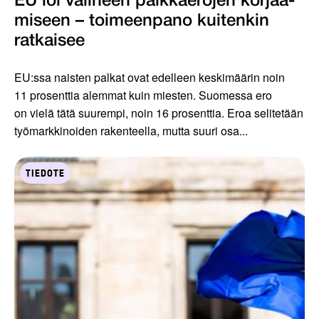
EU loi välineen palkkaerojen korjaa­
miseen – toimeenpano kuiten­kin
ratkaisee
EU:ssa naisten palkat ovat edelleen keskimäärin noin
11 prosenttia alemmat kuin miesten. Suomessa ero
on vielä tätä suurempi, noin 16 prosenttia. Eroa selitetään
työmarkkinoiden rakenteella, mutta suuri osa...
TIEDOTE