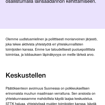
osallistumalla lainsäädännön kehittämiseen.
Olemme uudistusmielinen ja poliittisesti moniarvoinen järjestö,
joka tekee aktiivista yhteistyötä eri yhteiskunnallisten
toimijoiden kanssa. Emme tue taloudellisesti puoluepoliittista
toimintaa, ja lobbauksen läpinäkyvyys on meille tärkeä arvo.
Keskustellen
Päätöksenteon avoimuus Suomessa on poikkeuksellisen
erinomaista muuhun maailmaan verrattuna. Sen ansiosta on
yhteiskunnassamme mahdollista käydä laajaa keskustelua.
STTK haluaa, yhteistyössä muiden toimijoiden kanssa, käydä