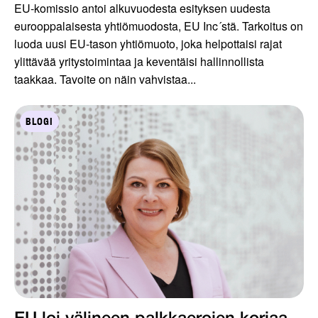
EU-komissio antoi alkuvuodesta esityksen uudesta
eurooppalaisesta yhtiömuodosta, EU Inc´stä. Tarkoitus on
luoda uusi EU-tason yhtiömuoto, joka helpottaisi rajat
ylittävää yritystoimintaa ja keventäisi hallinnollista
taakkaa. Tavoite on näin vahvistaa...
BLOGI