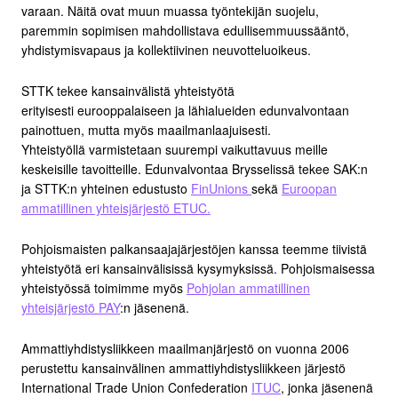
varaan. Näitä ovat muun muassa työntekijän suojelu,
paremmin sopimisen mahdollistava edullisemmuussääntö,
yhdistymisvapaus ja kollektiivinen neuvotteluoikeus.
STTK tekee kansainvälistä yhteistyötä
erityisesti eurooppalaiseen ja lähialueiden edunvalvontaan
painottuen, mutta myös maailmanlaajuisesti.
Yhteistyöllä varmistetaan suurempi vaikuttavuus meille
keskeisille tavoitteille. Edunvalvontaa Brysselissä tekee SAK:n
ja STTK:n yhteinen edustusto
FinUnions
sekä
Euroopan
ammatillinen yhteisjärjestö ETUC.
Pohjoismaisten palkansaajajärjestöjen kanssa teemme tiivistä
yhteistyötä eri kansainvälisissä kysymyksissä. Pohjoismaisessa
yhteistyössä toimimme myös
Pohjolan ammatillinen
yhteisjärjestö PAY
:n jäsenenä.
Ammattiyhdistysliikkeen maailmanjärjestö on vuonna 2006
perustettu kansainvälinen ammattiyhdistysliikkeen järjestö
International Trade Union Confederation
ITUC
, jonka jäsenenä