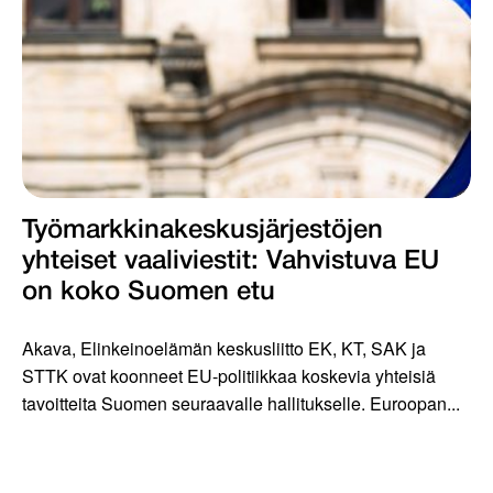
Työmarkkinakeskus­järjestöjen
yhteiset vaaliviestit: Vahvis­tuva EU
on koko Suomen etu
Akava, Elinkeinoelämän keskusliitto EK, KT, SAK ja
STTK ovat koonneet EU-politiikkaa koskevia yhteisiä
tavoitteita Suomen seuraavalle hallitukselle. Euroopan...