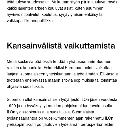
töitä tulevaisuudessakin. Vaikuttamistyön piiriin kuuluvat myös
kaikki jäsenten arkeen kuuluvat asiat, kuten asuminen,
hyvinvointipalvelut, koulutus, syrjäytymisen ehkäisy tai
vaikkapa liikennepolitiikka.
Kansainvälistä vaikuttamista
Meitä koskevia päätöksiä tehdään yhä useammin Suomen
rajojen ulkopuolella. Esimerkiksi Euroopan unioni vaikuttaa
laajasti suomalaiseen yhteiskuntaan ja työelämään. EU-tasolla
tuotetaan enenevässä määrin sitovia sopimuksia tai toimintaa
ohjaavia suosituksia.
Suomi on ollut kansainvälisen työjärjestö ILOn jäsen vuodesta
1920 ja on hyväksynyt muiden pohjoismaiden tavoin useita
ILOn yleissopimuksia ja suosituksia. Suomalaista
työlainsäädäntöä on vuosikymmenten ajan rakennettu ILOn
yleissopimuksiin pohjautuvien työelämän perusperiaatteiden