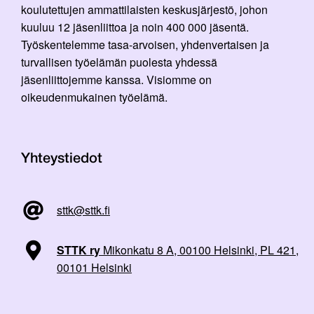
koulutettujen ammattilaisten keskusjärjestö, johon
kuuluu 12 jäsenliittoa ja noin 400 000 jäsentä.
Työskentelemme tasa-arvoisen, yhdenvertaisen ja
turvallisen työelämän puolesta yhdessä
jäsenliittojemme kanssa. Visiomme on
oikeudenmukainen työelämä.
Yhteystiedot
sttk@sttk.fi
STTK ry
Mikonkatu 8 A, 00100 Helsinki, PL 421,
00101 Helsinki