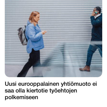
Uusi eurooppalainen yhtiömuoto ei
saa olla kiertotie työ­ehtojen
polkemiseen