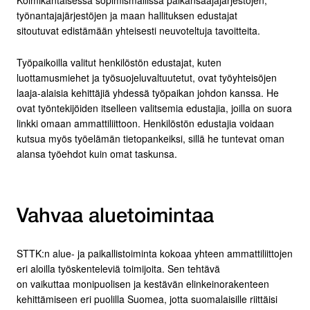
työnantajajärjestöjen ja maan hallituksen edustajat
sitoutuvat edistämään yhteisesti neuvoteltuja tavoitteita.
Työpaikoilla valitut henkilöstön edustajat, kuten
luottamusmiehet ja työsuojeluvaltuutetut, ovat työyhteisöjen
laaja-alaisia kehittäjiä yhdessä työpaikan johdon kanssa. He
ovat työntekijöiden itselleen valitsemia edustajia, joilla on suora
linkki omaan ammattiliittoon. Henkilöstön edustajia voidaan
kutsua myös työelämän tietopankeiksi, sillä he tuntevat oman
alansa työehdot kuin omat taskunsa.
Vahvaa aluetoimintaa
STTK:n alue- ja paikallistoiminta kokoaa yhteen ammattiliittojen
eri aloilla työskenteleviä toimijoita. Sen tehtävä
on vaikuttaa monipuolisen ja kestävän elinkeinorakenteen
kehittämiseen eri puolilla Suomea, jotta suomalaisille riittäisi