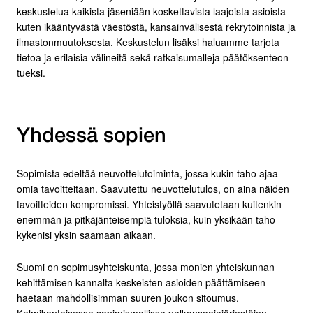
keskustelua kaikista jäseniään koskettavista laajoista asioista
kuten ikääntyvästä väestöstä, kansainvälisestä rekrytoinnista ja
ilmastonmuutoksesta. Keskustelun lisäksi haluamme tarjota
tietoa ja erilaisia välineitä sekä ratkaisumalleja päätöksenteon
tueksi.
Yhdessä sopien
Sopimista edeltää neuvottelutoiminta, jossa kukin taho ajaa
omia tavoitteitaan. Saavutettu neuvottelutulos, on aina näiden
tavoitteiden kompromissi. Yhteistyöllä saavutetaan kuitenkin
enemmän ja pitkäjänteisempiä tuloksia, kuin yksikään taho
kykenisi yksin saamaan aikaan.
Suomi on sopimusyhteiskunta, jossa monien yhteiskunnan
kehittämisen kannalta keskeisten asioiden päättämiseen
haetaan mahdollisimman suuren joukon sitoumus.
Kolmikantaisessa sopimismallissa palkansaajajärjestöjen,