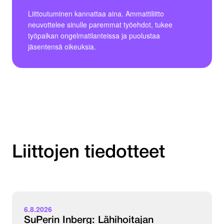
Liittoutuminen kannattaa aina. Ammattiliitto
neuvottelee sinulle paremmat työehdot, tukee
työpaikan ongelmatilanteissa ja puolustaa
jäsentensä oikeuksia.
Liittojen tiedotteet
6.8.2026
SuPerin Inberg: Lähihoitajan