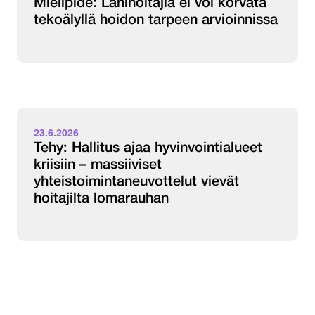
Mielipide: Lähihoitajia ei voi korvata
tekoälyllä hoidon tarpeen arvioinnissa
23.6.2026
Tehy: Hallitus ajaa hyvinvointialueet
kriisiin – massiiviset
yhteistoimintaneuvottelut vievät
hoitajilta lomarauhan