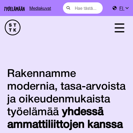
Mediakuvat
FI
Rakennamme
modernia, tasa-arvoista
ja oikeuden­mukaista
työ­elämää
yhdessä
ammatti­liittojen kanssa