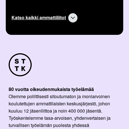
Katso kaikki ammattiliitot
80 vuotta oikeudenmukaista työelämää
Olemme poliittisesti sitoutumaton ja moniarvoinen
koulutettujen ammattilaisten keskusjärjestö, johon
kuuluu 12 jäsenliittoa ja noin 400 000 jäsentä.
Työskentelemme tasa-arvoisen, yhdenvertaisen ja
turvallisen työelämän puolesta yhdessä