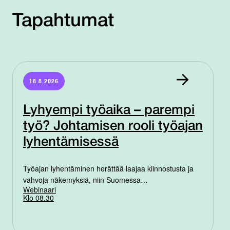
Tapahtumat
18.8.2026
Lyhyempi työaika – parempi
työ? Johtamisen rooli työajan
lyhentämisessä
Työajan lyhentäminen herättää laajaa kiinnostusta ja
vahvoja näkemyksiä, niin Suomessa…
Webinaari
Klo 08.30