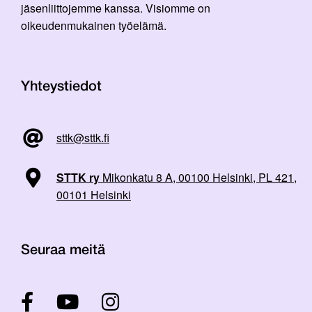
jäsenliittojemme kanssa. Visiomme on
oikeudenmukainen työelämä.
Yhteystiedot
sttk@sttk.fi
STTK ry
Mikonkatu 8 A, 00100 Helsinki, PL 421,
00101 Helsinki
Seuraa meitä