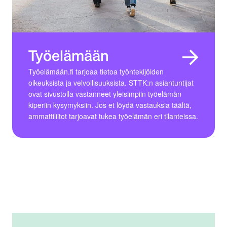
Työelämään
Työelämään.fi tarjoaa tietoa työntekijöiden
oikeuksista ja velvollisuuksista. STTK:n asiantuntijat
ovat sivustolla vastanneet yleisimpiin työelämän
kiperiin kysymyksiin. Jos et löydä vastauksia täältä,
ammattiliitot tarjoavat tukea työelämän eri tilanteissa.