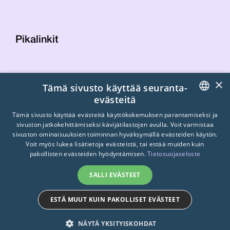
Pikalinkit
Yhteystiedot
×
Tämä sivusto käyttää seuranta-
Laskutustiedot
evästeitä
STTK:n kuvapankki
FINNISH
Tietosuojaseloste
Tämä sivusto käyttää evästeitä käyttökokemuksen parantamiseksi ja
sivuston jatkokehittämiseksi kävijätilastojen avulla. Voit varmistaa
Turvallisemman tilan periaatteet
ENGLISH
sivuston ominaisuuksien toiminnan hyväksymällä evästeiden käytön.
Voit myös lukea lisätietoja evästeistä, tai estää muiden kuin
SWEDISH
pakollisten evästeiden hyödyntämisen.
Tietosuojaseloste
SALLI EVÄSTEET
ESTÄ MUUT KUIN PAKOLLISET EVÄSTEET
© 2026
STTK.
Made with ❤ by
Avoin.Systems
NÄYTÄ YKSITYISKOHDAT