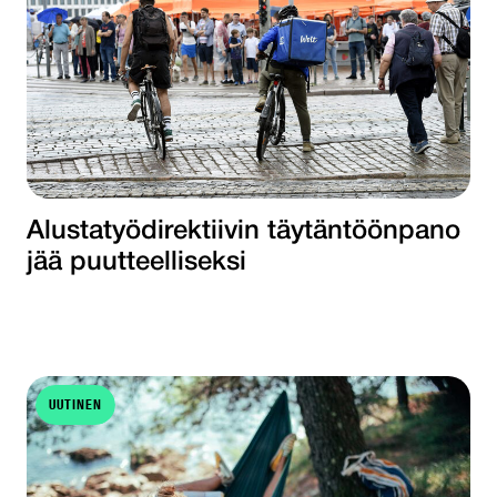
Alustatyödirektiivin täytäntöönpano
jää puutteelliseksi
UUTINEN