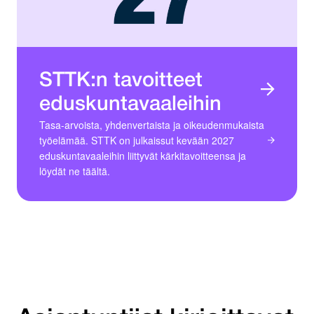
STTK:n tavoitteet
eduskuntavaaleihin
Tasa-arvoista, yhdenvertaista ja oikeudenmukaista
työelämää. STTK on julkaissut kevään 2027
eduskuntavaaleihin liittyvät kärkitavoitteensa ja
löydät ne täältä.