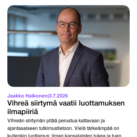
Jaakko Haikonen
|
3.7.2026
Vihreä siirtymä vaatii luottamuksen
ilmapiiriä
Vihreän siirtymän pitää perustua kattavaan ja
ajantasaiseen tutkimustietoon. Vielä tärkeämpää on
kuitenkin luottamus: ilman kansalaisten tukea ja tuen