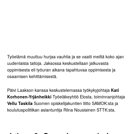
Työelämä muuttuu hurjaa vauhtia ja se vaatii meiltä koko ajan
uudenlaisia taitoja. Jaksossa keskustellaan jatkuvasta
oppimisesta eli työuran aikana tapahtuvaa oppimisesta ja
osaamisen kehittämisestä.
Päivi Laakson kanssa keskustelemassa työkykyjohtaja
Kati
Korhonen-Yrjänheikki
Työeläkeyhtiö Elosta, toiminnanjohtaja
Vellu Taskila
Suomen opiskelijakuntien liitto SAMOK:sta ja
koulutuspolitiikan asiantuntija Riina Nousiainen STTK:sta.