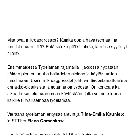
Mitä ovat mikroaggressiot? Kuinka oppia havaitsemaan ja
tunnistamaan niitä? Entä kuinka pitäisi toimia, kun itse syyllistyt
niihin?
Ensimmäisessä Työelämän rajamailla –jaksossa hypätään
näiden pienten, mutta haitallisten eleiden ja käytösmallien
maailmaan. Usein mikroaggressiot johtuvat tiedostamattomista
ennakko-oletuksista ja tietämättömyydestä. On korkea aika
alkaa tarkastelemaan omaa käytöstään, jotta voimme luoda
kaikille turvallisempaa työelämää.
Vieraana työelämän erityisasiantuntija
Tiina-Emilia Kaunisto
ja STTK:n
Elena Gorschkow
.
Lue lisää mikroaggressioista STTK:n julkaisemalta