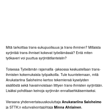
Mitä tarkoittaa trans-sukupuolisuus ja trans-ihminen? Millaista
syrjintää trans-ihmiset kokevat työelämässä? Entä miten
työkaveri voi puuttua syrjintätilanteisiin?
Toisessa Työelämän rajamailla -jaksossa keskustellaan trans-
ihmisten kokemuksista työpaikoilla. Tule kuuntelemaan, mitä
Anukatariina Saloheimo kertoo tekemiensä kyselyiden
sisällöstä sekä havainnoistaan liittyen trans-ihmisten syrjintään.
Lisäksi pohditaan keinoja syrjinnän ennaltaehkäisemiseksi.
Vieraana yhdenvertaisuuskouluttaja
Anukatariina Saloheimo
ja STTK:n edunvalvontajohtaja
Minna Ahtiainen
.