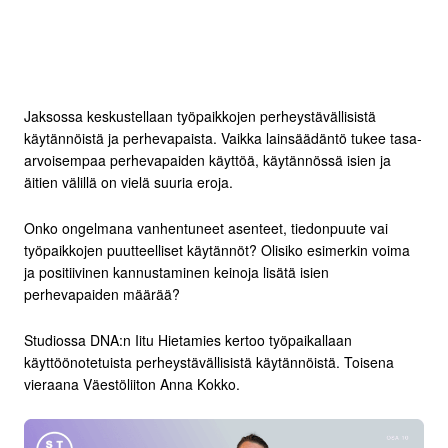
Jaksossa keskustellaan työpaikkojen perheystävällisistä
käytännöistä ja perhevapaista. Vaikka lainsäädäntö tukee tasa-
arvoisempaa perhevapaiden käyttöä, käytännössä isien ja
äitien välillä on vielä suuria eroja.
Onko ongelmana vanhentuneet asenteet, tiedonpuute vai
työpaikkojen puutteelliset käytännöt? Olisiko esimerkin voima
ja positiivinen kannustaminen keinoja lisätä isien
perhevapaiden määrää?
Studiossa DNA:n Iitu Hietamies kertoo työpaikallaan
käyttöönotetuista perheystävällisistä käytännöistä. Toisena
vieraana Väestöliiton Anna Kokko.