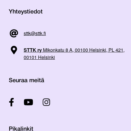
Yhteystiedot
sttk@sttk.fi
STTK ry
Mikonkatu 8 A, 00100 Helsinki, PL 421,
00101 Helsinki
Seuraa meitä
Pikalinkit