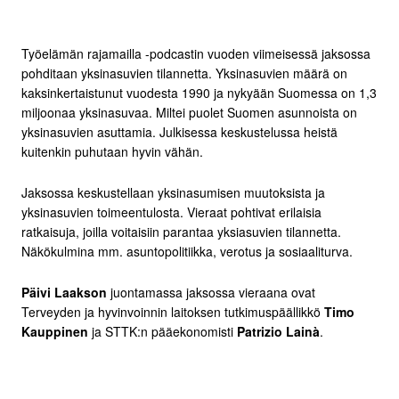
Työelämän rajamailla -podcastin vuoden viimeisessä jaksossa
pohditaan yksinasuvien tilannetta. Yksinasuvien määrä on
kaksinkertaistunut vuodesta 1990 ja nykyään Suomessa on 1,3
miljoonaa yksinasuvaa. Miltei puolet Suomen asunnoista on
yksinasuvien asuttamia. Julkisessa keskustelussa heistä
kuitenkin puhutaan hyvin vähän.
Jaksossa keskustellaan yksinasumisen muutoksista ja
yksinasuvien toimeentulosta. Vieraat pohtivat erilaisia
ratkaisuja, joilla voitaisiin parantaa yksiasuvien tilannetta.
Näkökulmina mm. asuntopolitiikka, verotus ja sosiaaliturva.
Päivi Laakson
juontamassa jaksossa vieraana ovat
Terveyden ja hyvinvoinnin laitoksen tutkimuspäällikkö
Timo
Kauppinen
ja STTK:n pääekonomisti
Patrizio Lainà
.