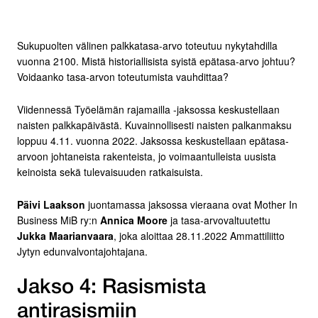
Sukupuolten välinen palkkatasa-arvo toteutuu nykytahdilla
vuonna 2100. Mistä historiallisista syistä epätasa-arvo johtuu?
Voidaanko tasa-arvon toteutumista vauhdittaa?
Viidennessä Työelämän rajamailla -jaksossa keskustellaan
naisten palkkapäivästä. Kuvainnollisesti naisten palkanmaksu
loppuu 4.11. vuonna 2022. Jaksossa keskustellaan epätasa-
arvoon johtaneista rakenteista, jo voimaantulleista uusista
keinoista sekä tulevaisuuden ratkaisuista.
Päivi Laakson
juontamassa jaksossa vieraana ovat Mother In
Business MiB ry:n
Annica Moore
ja tasa-arvovaltuutettu
Jukka Maarianvaara
, joka aloittaa 28.11.2022 Ammattiliitto
Jytyn edunvalvontajohtajana.
Jakso 4: Rasismista
antirasismiin