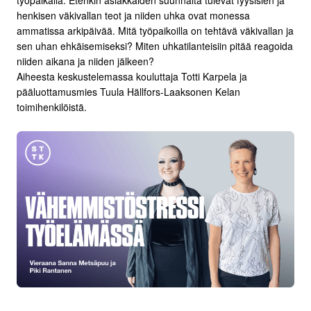
työpaikalla. Etenkin asiakkaiden suunnalta tulevat fyysisien ja
henkisen väkivallan teot ja niiden uhka ovat monessa
ammatissa arkipäivää. Mitä työpaikoilla on tehtävä väkivallan ja
sen uhan ehkäisemiseksi? Miten uhkatilanteisiin pitää reagoida
niiden aikana ja niiden jälkeen?
Aiheesta keskustelemassa kouluttaja Totti Karpela ja
pääluottamusmies Tuula Hällfors-Laaksonen Kelan
toimihenkilöistä.