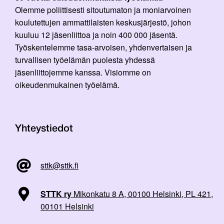
Olemme poliittisesti sitoutumaton ja moniarvoinen
koulutettujen ammattilaisten keskusjärjestö, johon
kuuluu 12 jäsenliittoa ja noin 400 000 jäsentä.
Työskentelemme tasa-arvoisen, yhdenvertaisen ja
turvallisen työelämän puolesta yhdessä
jäsenliittojemme kanssa. Visiomme on
oikeudenmukainen työelämä.
Yhteystiedot
sttk@sttk.fi
STTK ry
Mikonkatu 8 A, 00100 Helsinki, PL 421,
00101 Helsinki