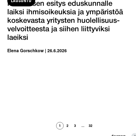
LAUSUNTO
Hallituksen esitys eduskunnalle
laiksi ihmisoikeuksia ja ympäristöä
koskevasta yritysten huolellisuus-
velvoitteesta ja siihen liittyviksi
laeiksi
Elena Gorschkow | 26.6.2026
1
2
3
32
…
S
Seuraava