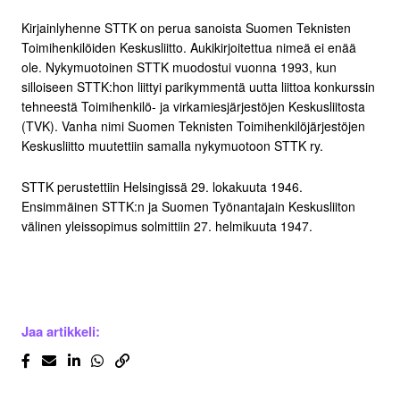
Kirjainlyhenne STTK on perua sanoista Suomen Teknisten
Toimihenkilöiden Keskusliitto. Aukikirjoitettua nimeä ei enää
ole. Nykymuotoinen STTK muodostui vuonna 1993, kun
silloiseen STTK:hon liittyi parikymmentä uutta liittoa konkurssin
tehneestä Toimihenkilö- ja virkamiesjärjestöjen Keskusliitosta
(TVK). Vanha nimi Suomen Teknisten Toimihenkilöjärjestöjen
Keskusliitto muutettiin samalla nykymuotoon STTK ry.
STTK perustettiin Helsingissä 29. lokakuuta 1946.
Ensimmäinen STTK:n ja Suomen Työnantajain Keskusliiton
välinen yleissopimus solmittiin 27. helmikuuta 1947.
Jaa artikkeli: