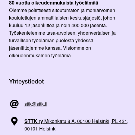
80 vuotta oikeudenmukaista työelämää
Olemme poliittisesti sitoutumaton ja moniarvoinen
koulutettujen ammattilaisten keskusjärjestö, johon
kuuluu 12 jäsenliittoa ja noin 400 000 jäsentä.
Työskentelemme tasa-arvoisen, yhdenvertaisen ja
turvallisen työelämän puolesta yhdessä
jäsenliittojemme kanssa. Visiomme on
oikeudenmukainen työelämä.
Yhteystiedot
sttk@sttk.fi
STTK ry
Mikonkatu 8 A, 00100 Helsinki, PL 421,
00101 Helsinki