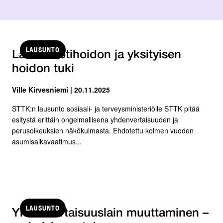
LAUSUNTO
Lasten kotihoidon ja yksityisen
hoidon tuki
Ville Kirvesniemi | 20.11.2025
STTK:n lausunto sosiaali- ja terveysministeriölle STTK pitää
esitystä erittäin ongelmallisena yhdenvertaisuuden ja
perusoikeuksien näkökulmasta. Ehdotettu kolmen vuoden
asumisaikavaatimus...
LAUSUNTO
Yhdenvertaisuuslain muuttaminen –