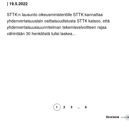
| 19.5.2022
STTK:n lausunto oikeusministeriölle STTK kannattaa
yhdenvertaisuuslain osittaisuudistusta STTK katsoo, että
yhdenvertaisuussuunnitelman tekemisvelvoitteen rajaa
vähintään 30 henkilöstä tulisi laskea...
1
2
3
6
…
S
Seuraava
e
u