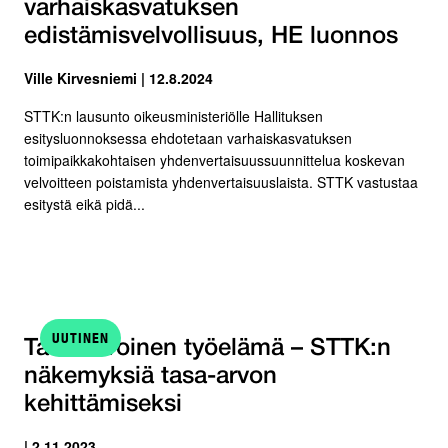
varhaiskasvatuksen
edistämisvelvollisuus, HE luonnos
Ville Kirvesniemi | 12.8.2024
STTK:n lausunto oikeusministeriölle Hallituksen
esitysluonnoksessa ehdotetaan varhaiskasvatuksen
toimipaikkakohtaisen yhdenvertaisuussuunnittelua koskevan
velvoitteen poistamista yhdenvertaisuuslaista. STTK vastustaa
esitystä eikä pidä...
UUTINEN
Tasa-arvoinen työelämä – STTK:n
näkemyksiä tasa-arvon
kehittämiseksi
| 2.11.2023