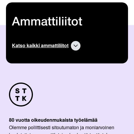
r
a
a
v
a
Ammattiliitot
a
r
t
i
k
Katso kaikki ammattiliitot
k
e
l
i
:
80 vuotta oikeudenmukaista työelämää
Olemme poliittisesti sitoutumaton ja moniarvoinen