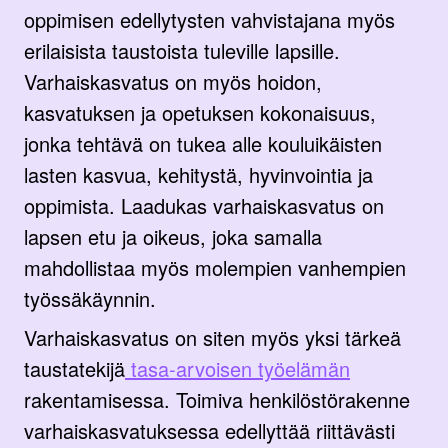
oppimisen edellytysten vahvistajana myös
erilaisista taustoista tuleville lapsille.
Varhaiskasvatus on myös hoidon,
kasvatuksen ja opetuksen kokonaisuus,
jonka tehtävä on tukea alle kouluikäisten
lasten kasvua, kehitystä, hyvinvointia ja
oppimista. Laadukas varhaiskasvatus on
lapsen etu ja oikeus, joka samalla
mahdollistaa myös molempien vanhempien
työssäkäynnin.
Varhaiskasvatus on siten myös yksi tärkeä
taustatekijä
tasa-arvoisen työelämän
rakentamisessa. Toimiva henkilöstörakenne
varhaiskasvatuksessa edellyttää riittävästi