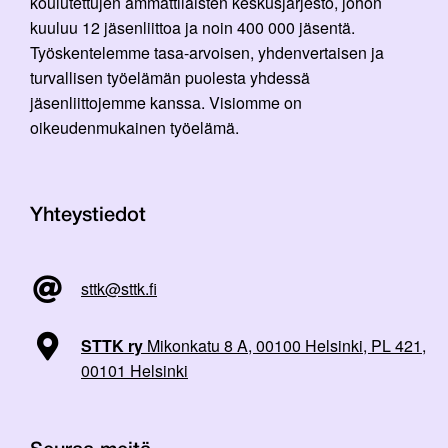
koulutettujen ammattilaisten keskusjärjestö, johon
kuuluu 12 jäsenliittoa ja noin 400 000 jäsentä.
Työskentelemme tasa-arvoisen, yhdenvertaisen ja
turvallisen työelämän puolesta yhdessä
jäsenliittojemme kanssa. Visiomme on
oikeudenmukainen työelämä.
Yhteystiedot
sttk@sttk.fi
STTK ry
Mikonkatu 8 A, 00100 Helsinki, PL 421,
00101 Helsinki