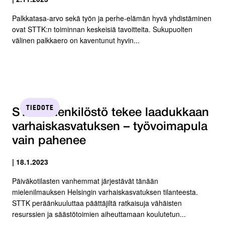
Palkkatasa-arvo sekä työn ja perhe-elämän hyvä yhdistäminen
ovat STTK:n toiminnan keskeisiä tavoitteita. Sukupuolten
välinen palkkaero on kaventunut hyvin...
TIEDOTE
STTK: Henkilöstö tekee laadukkaan
varhaiskasvatuksen – työvoimapula
vain pahenee
| 18.1.2023
Päiväkotilasten vanhemmat järjestävät tänään
mielenilmauksen Helsingin varhaiskasvatuksen tilanteesta.
STTK peräänkuuluttaa päättäjiltä ratkaisuja vähäisten
resurssien ja säästötoimien aiheuttamaan koulutetun...