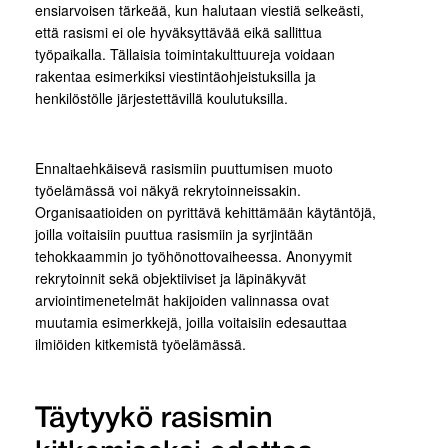
ensiarvoisen tärkeää, kun halutaan viestiä selkeästi,
että rasismi ei ole hyväksyttävää eikä sallittua
työpaikalla. Tällaisia toimintakulttuureja voidaan
rakentaa esimerkiksi viestintäohjeistuksilla ja
henkilöstölle järjestettävillä koulutuksilla.
Ennaltaehkäisevä rasismiin puuttumisen muoto
työelämässä voi näkyä rekrytoinneissakin.
Organisaatioiden on pyrittävä kehittämään käytäntöjä,
joilla voitaisiin puuttua rasismiin ja syrjintään
tehokkaammin jo työhönottovaiheessa. Anonyymit
rekrytoinnit sekä objektiiviset ja läpinäkyvät
arviointimenetelmät hakijoiden valinnassa ovat
muutamia esimerkkejä, joilla voitaisiin edesauttaa
ilmiöiden kitkemistä työelämässä.
Täytyykö rasismin