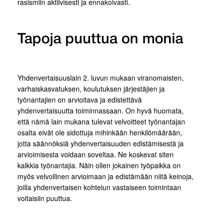
rasismiin aktiivisesti ja ennakoivasti.
Tapoja puuttua on monia
Yhdenvertaisuuslain 2. luvun mukaan viranomaisten,
varhaiskasvatuksen, koulutuksen järjestäjien ja
työnantajien on arvioitava ja edistettävä
yhdenvertaisuutta toiminnassaan. On hyvä huomata,
että nämä lain mukana tulevat velvoitteet työnantajan
osalta eivät ole sidottuja mihinkään henkilömäärään,
jotta säännöksiä yhdenvertaisuuden edistämisestä ja
arvioimisesta voidaan soveltaa. Ne koskevat siten
kaikkia työnantajia. Näin ollen jokainen työpaikka on
myös velvollinen arvioimaan ja edistämään niitä keinoja,
joilla yhdenvertaisen kohtelun vastaiseen toimintaan
voitaisiin puuttua.