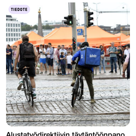
TIEDOTE
Alustatyödirektiivin täytäntöönpano