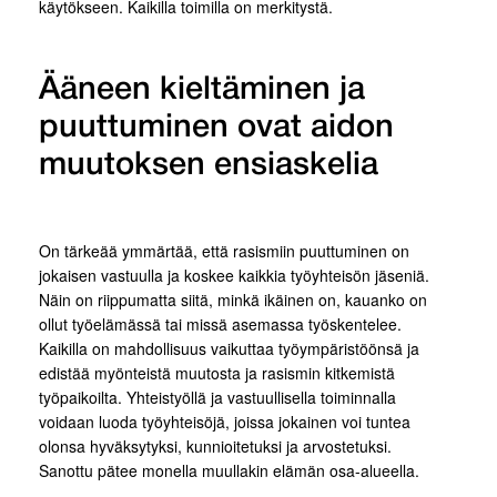
käytökseen. Kaikilla toimilla on merkitystä.
Ääneen kieltäminen ja
puuttuminen ovat aidon
muutoksen ensiaskelia
On tärkeää ymmärtää, että rasismiin puuttuminen on
jokaisen vastuulla ja koskee kaikkia työyhteisön jäseniä.
Näin on riippumatta siitä, minkä ikäinen on, kauanko on
ollut työelämässä tai missä asemassa työskentelee.
Kaikilla on mahdollisuus vaikuttaa työympäristöönsä ja
edistää myönteistä muutosta ja rasismin kitkemistä
työpaikoilta. Yhteistyöllä ja vastuullisella toiminnalla
voidaan luoda työyhteisöjä, joissa jokainen voi tuntea
olonsa hyväksytyksi, kunnioitetuksi ja arvostetuksi.
Sanottu pätee monella muullakin elämän osa-alueella.