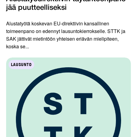
jää puutteelliseksi
Alustatyötä koskevan EU-direktiivin kansallinen
toimeenpano on edennyt lausuntokierrokselle. STTK ja
SAK jättivät mietintöön yhteisen eriävän mielipiteen,
koska se...
LAUSUNTO