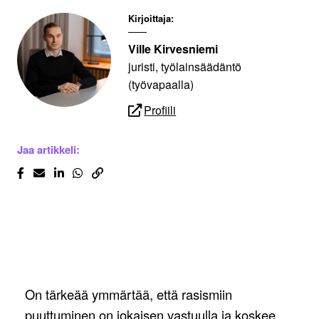
Kirjoittaja:
Ville Kirvesniemi
juristi, työlainsäädäntö
(työvapaalla)
Profiili
Jaa artikkeli:
On tärkeää ymmärtää, että rasismiin
puuttuminen on jokaisen vastuulla ja koskee