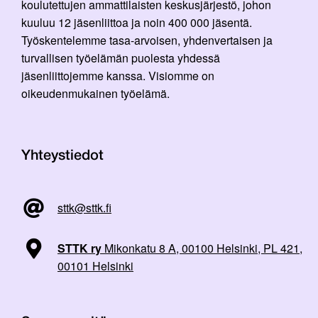
koulutettujen ammattilaisten keskusjärjestö, johon
kuuluu 12 jäsenliittoa ja noin 400 000 jäsentä.
Työskentelemme tasa-arvoisen, yhdenvertaisen ja
turvallisen työelämän puolesta yhdessä
jäsenliittojemme kanssa. Visiomme on
oikeudenmukainen työelämä.
Yhteystiedot
sttk@sttk.fi
STTK ry
Mikonkatu 8 A, 00100 Helsinki, PL 421,
00101 Helsinki