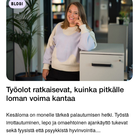
BLOGI
Työolot ratkaisevat, kuinka pitkälle
loman voima kantaa
Kesäloma on monelle tärkeä palautumisen hetki. Työstä
irrottautuminen, lepo ja omaehtoinen ajankäyttö tukevat
sekä fyysistä että psyykkistä hyvinvointia....