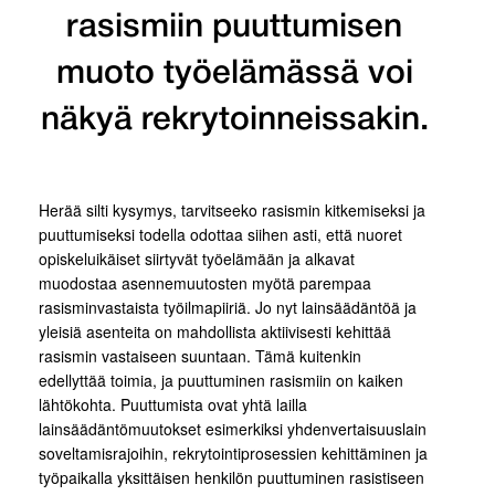
rasismiin puuttumisen
muoto työelämässä voi
näkyä rekrytoinneissakin.
Herää silti kysymys, tarvitseeko rasismin kitkemiseksi ja
puuttumiseksi todella odottaa siihen asti, että nuoret
opiskeluikäiset siirtyvät työelämään ja alkavat
muodostaa asennemuutosten myötä parempaa
rasisminvastaista työilmapiiriä. Jo nyt lainsäädäntöä ja
yleisiä asenteita on mahdollista aktiivisesti kehittää
rasismin vastaiseen suuntaan. Tämä kuitenkin
edellyttää toimia, ja puuttuminen rasismiin on kaiken
lähtökohta. Puuttumista ovat yhtä lailla
lainsäädäntömuutokset esimerkiksi yhdenvertaisuuslain
soveltamisrajoihin, rekrytointiprosessien kehittäminen ja
työpaikalla yksittäisen henkilön puuttuminen rasistiseen