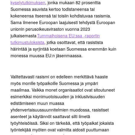
kyselytutkimuksen
, jonka mukaan 82 prosenttia
Suomessa asuvista kertoo todistaneensa tai
kokeneensa itseensä tai toisiin kohdistuvaa rasismia.
Sama ilmenee Euroopan laajuisesti tehdystä Euroopan
unionin perusoikeusviraston vuonna 2023
julkaisemasta
Tummaihoisena EU:ssa -raportin
tutkimustuloksista
, jotka osoittavat, että rasistista
häirintää ja syrjintää koetaan Suomessa enemmän kuin
monessa muussa EU:n jäsenmaassa.
Valitettavasti rasismi on edelleen merkittävä haaste
myös monille työpaikoille Suomessa ja ympäri
maailmaa. Vaikka monet organisaatiot ovat sitoutuneet
esimerkiksi monimuotoisuuden ja inklusiivisuuden
edistämiseen muun muassa
yhdenvertaisuussuunnitelmien muodossa, rasistiset
asenteet ja käytännöt saattavat silti ilmetä
työyhteisöissä. Siksi on tärkeää, että työpaikat jokaista
työntekijää myöten ovat valmiita aidosti puuttumaan