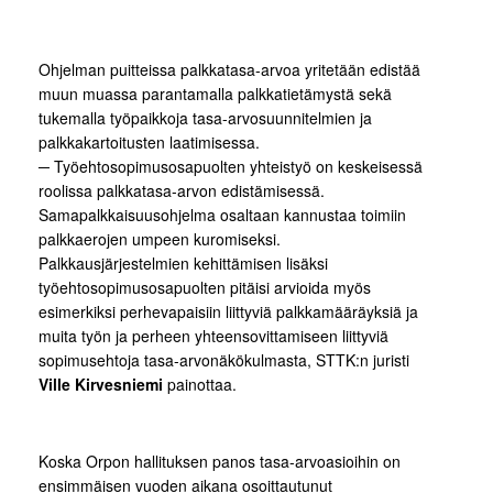
Ohjelman puitteissa palkkatasa-arvoa yritetään edistää
muun muassa parantamalla palkkatietämystä sekä
tukemalla työpaikkoja tasa-arvosuunnitelmien ja
palkkakartoitusten laatimisessa.
─ Työehtosopimusosapuolten yhteistyö on keskeisessä
roolissa palkkatasa-arvon edistämisessä.
Samapalkkaisuusohjelma osaltaan kannustaa toimiin
palkkaerojen umpeen kuromiseksi.
Palkkausjärjestelmien kehittämisen lisäksi
työehtosopimusosapuolten pitäisi arvioida myös
esimerkiksi perhevapaisiin liittyviä palkkamääräyksiä ja
muita työn ja perheen yhteensovittamiseen liittyviä
sopimusehtoja tasa-arvonäkökulmasta, STTK:n juristi
Ville Kirvesniemi
painottaa.
Koska Orpon hallituksen panos tasa-arvoasioihin on
ensimmäisen vuoden aikana osoittautunut