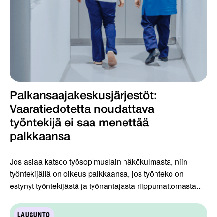
Palkansaajakeskus­järjestöt:
Vaaratiedotetta noudattava
työntekijä ei saa menettää
palkkaansa
Jos asiaa katsoo työsopimuslain näkökulmasta, niin
työntekijällä on oikeus palkkaansa, jos työnteko on
estynyt työntekijästä ja työnantajasta riippumattomasta...
LAUSUNTO