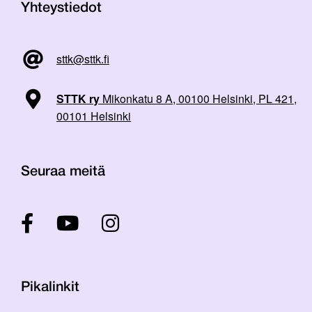
Yhteystiedot
sttk@sttk.fi
STTK ry
Mikonkatu 8 A, 00100 Helsinki, PL 421,
00101 Helsinki
Seuraa meitä
Pikalinkit