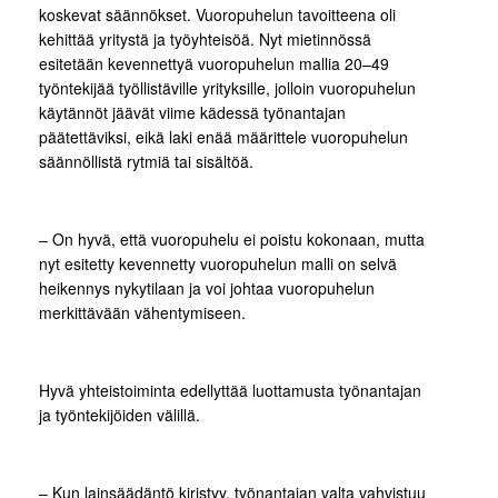
koskevat säännökset. Vuoropuhelun tavoitteena oli
kehittää yritystä ja työyhteisöä. Nyt mietinnössä
esitetään kevennettyä vuoropuhelun mallia 20–49
työntekijää työllistäville yrityksille, jolloin vuoropuhelun
käytännöt jäävät viime kädessä työnantajan
päätettäviksi, eikä laki enää määrittele vuoropuhelun
säännöllistä rytmiä tai sisältöä.
– On hyvä, että vuoropuhelu ei poistu kokonaan, mutta
nyt esitetty kevennetty vuoropuhelun malli on selvä
heikennys nykytilaan ja voi johtaa vuoropuhelun
merkittävään vähentymiseen.
Hyvä yhteistoiminta edellyttää luottamusta työnantajan
ja työntekijöiden välillä.
– Kun lainsäädäntö kiristyy, työnantajan valta vahvistuu