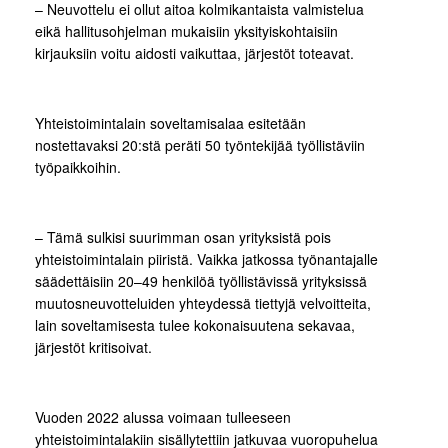
– Neuvottelu ei ollut aitoa kolmikantaista valmistelua
eikä hallitusohjelman mukaisiin yksityiskohtaisiin
kirjauksiin voitu aidosti vaikuttaa, järjestöt toteavat.
Yhteistoimintalain soveltamisalaa esitetään
nostettavaksi 20:stä peräti 50 työntekijää työllistäviin
työpaikkoihin.
– Tämä sulkisi suurimman osan yrityksistä pois
yhteistoimintalain piiristä. Vaikka jatkossa työnantajalle
säädettäisiin 20–49 henkilöä työllistävissä yrityksissä
muutosneuvotteluiden yhteydessä tiettyjä velvoitteita,
lain soveltamisesta tulee kokonaisuutena sekavaa,
järjestöt kritisoivat.
Vuoden 2022 alussa voimaan tulleeseen
yhteistoimintalakiin sisällytettiin jatkuvaa vuoropuhelua