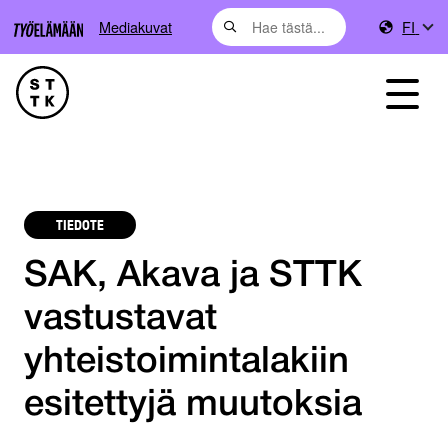
Mediakuvat
FI
TIEDOTE
SAK, Akava ja STTK
vastustavat
yhteistoimintalakiin
esitettyjä muutoksia