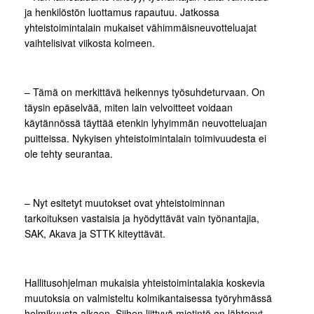
ja henkilöstön luottamus rapautuu. Jatkossa
yhteistoimintalain mukaiset vähimmäisneuvotteluajat
vaihtelisivat viikosta kolmeen.
– Tämä on merkittävä heikennys työsuhdeturvaan. On
täysin epäselvää, miten lain velvoitteet voidaan
käytännössä täyttää etenkin lyhyimmän neuvotteluajan
puitteissa. Nykyisen yhteistoimintalain toimivuudesta ei
ole tehty seurantaa.
– Nyt esitetyt muutokset ovat yhteistoiminnan
tarkoituksen vastaisia ja hyödyttävät vain työnantajia,
SAK, Akava ja STTK kiteyttävät.
Hallitusohjelman mukaisia yhteistoimintalakia koskevia
muutoksia on valmisteltu kolmikantaisessa työryhmässä
helmikuusta alkaen. Siihen liittyvä mietintö on lähtenyt