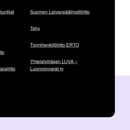
untijat
Suomen Laivanpäällystöliitto
Tehy
Toimihenkilöliitto ERTO
to
Yhteistyöjäsen LUVA –
jaliitto
Luonnonvarat ry