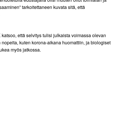
aaminen” tarkoitettaneen kuvata sitä, että
.
tsoo, että selvitys tulisi julkaista voimassa olevan
 nopeita, kuten korona-aikana huomattiin, ja biologiset
tukea myös jatkossa.