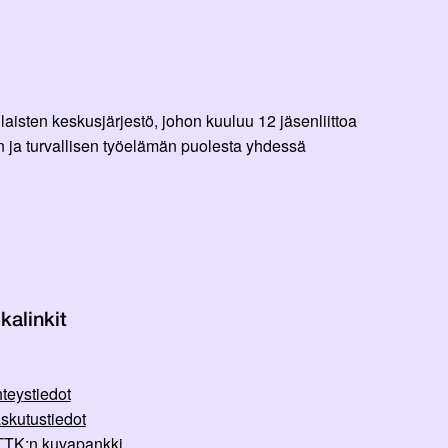
aisten keskusjärjestö, johon kuuluu 12 jäsenliittoa
 ja turvallisen työelämän puolesta yhdessä
kalinkit
teystiedot
skutustiedot
TK:n kuvapankki