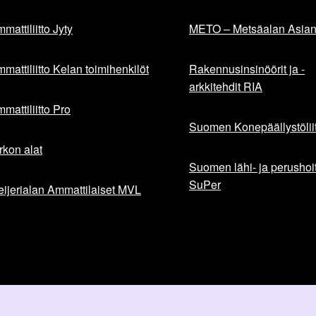
mattiliitto Jyty
METO – Metsäalan Asiant
mattiliitto Kelan toimihenkilöt
Rakennusinsinöörit ja -
arkkitehdit RIA
mattiliitto Pro
Suomen Konepäällystöliit
rkon alat
Suomen lähi- ja perushoita
SuPer
ijerialan Ammattilaiset MVL