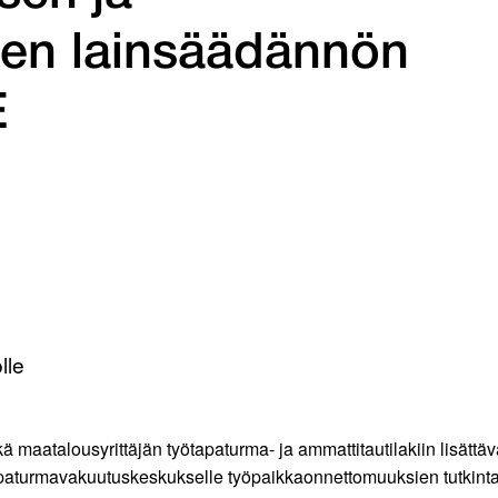
sen lainsäädännön
E
lle
ä maatalousyrittäjän työtapaturma- ja ammattitautilakiin lisät
paturmavakuutuskeskukselle työpaikkaonnettomuuksien tutkintato