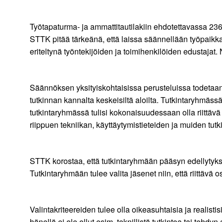
Työtapaturma- ja ammattitautilakiin ehdotettavassa 236
STTK pitää tärkeänä, että laissa säännellään työpaik
eriteltynä työntekijöiden ja toimihenkilöiden edustajat
Säännöksen yksityiskohtaisissa perusteluissa todetaan
tutkinnan kannalta keskeisiltä aloilta. Tutkintaryhmässä 
tutkintaryhmässä tulisi kokonaisuudessaan olla riittäv
riippuen tekniikan, käyttäytymistieteiden ja muiden tut
STTK korostaa, että tutkintaryhmään pääsyn edellytyksenä
Tutkintaryhmään tulee valita jäsenet niin, että riittä
Valintakriteereiden tulee olla oikeasuhtaisia ja realisti
hänellä ei ole ollut esim. teknillistä tutkintoa tai tehd