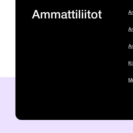
Am
Ammattiliitot
Am
Am
Ki
Me