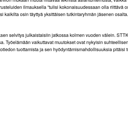
steluiden ilmauksella ”tulisi kokonaisuudessaan olla riittävä os
i kaikilta osin täyttyä yksittäisen tutkintaryhmän jäsenen osalta
 selvitys julkaistaisiin jatkossa kolmen vuoden välein. STTK ka
sa. Työelämään vaikuttavat muutokset ovat nykyisin suhteellisen
totiedon tuottamista ja sen hyödyntämismahdollisuuksia pitäisi 