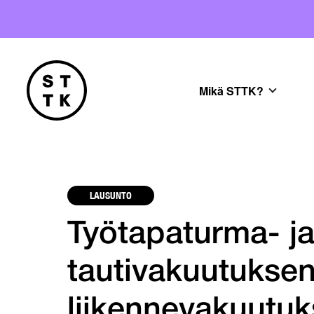
Mikä STTK?
LAUSUNTO
Työtapaturma- j
tautivakuutuksen
liikennevakuutuk