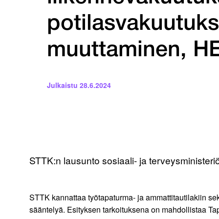
potilasvakuutuk
muuttaminen, H
Julkaistu
28.6.2024
STTK:n lausunto sosiaali- ja terveysministeriö
STTK kannattaa työtapaturma- ja ammattitautilakiin sek
sääntelyä. Esityksen tarkoituksena on mahdollistaa Ta