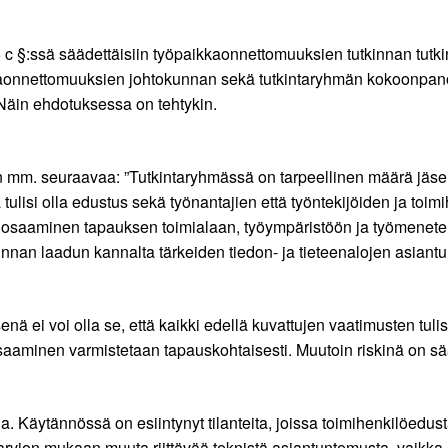
 c §:ssä säädettäisiin työpaikkaonnettomuuksien tutkinnan tutk
kaonnettomuuksien johtokunnan sekä tutkintaryhmän kokoonpanoo
. Näin ehdotuksessa on tehtykin.
 mm. seuraavaa: ”Tutkintaryhmässä on tarpeellinen määrä jäseniä
tulisi olla edustus sekä työnantajien että työntekijöiden ja toimi
ä osaaminen tapauksen toimialaan, työympäristöön ja työmenetel
kinnan laadun kannalta tärkeiden tiedon- ja tieteenalojen asiant
 ei voi olla se, että kaikki edellä kuvattujen vaatimusten tulis
vä osaaminen varmistetaan tapauskohtaisesti. Muutoin riskinä on
sia. Käytännössä on esiintynyt tilanteita, joissa toimihenkilöedus
yn arvion mukaan muuta riittävää teknistä asiantuntemusta, vaikka 