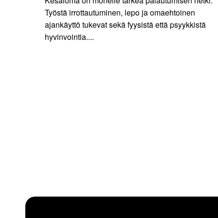
Kesäloma on monelle tärkeä palautumisen hetki.
Työstä irrottautuminen, lepo ja omaehtoinen
ajankäyttö tukevat sekä fyysistä että psyykkistä
hyvinvointia....