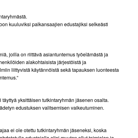
intaryhmästä.
n kuuluviksi palkansaajien edustajiksi selkeästi
, joilla on riittävä asiantuntemus työelämästä ja
henkilöiden alakohtaisista järjestöistä ja
miin liittyvistä käytännöistä sekä tapauksen luonteesta
untemus.”
i täyttyä yksittäisen tutkintaryhmän jäsenen osalta.
 säädetyn edustuksen valitsemisen vaikeutuminen.
tajaa ei ole otettu tutkintaryhmän jäseneksi, koska
ehdotetulla edustajalla olisi muuten ollut toimialan ja