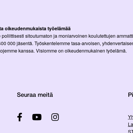
ta oikeudenmukaista työelämää
oliittisesti sitoutumaton ja moniarvoinen koulutettujen ammattil
 400 000 jäsentä. Työskentelemme tasa-arvoisen, yhdenvertaisen
ittojemme kanssa. Visiomme on oikeudenmukainen työelämä.
Seuraa meitä
Pi
Yh
La
ST