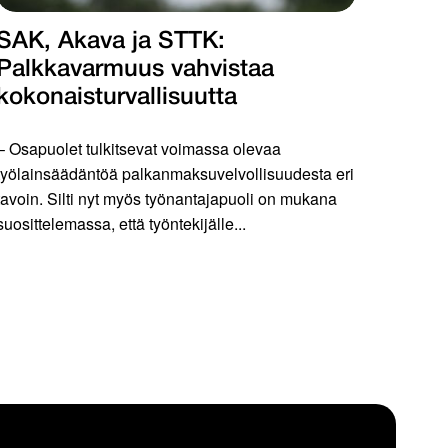
SAK, Akava ja STTK:
Palkkavarmuus vahvistaa
kokonais­turvallisuutta
– Osapuolet tulkitsevat voimassa olevaa
työlainsäädäntöä palkanmaksuvelvollisuudesta eri
tavoin. Silti nyt myös työnantajapuoli on mukana
suosittelemassa, että työntekijälle...