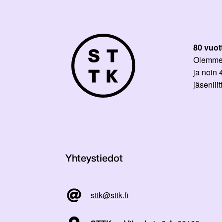
80 vuot
Olemme p
ja noin
jäsenli
Yhteystiedot
sttk@sttk.fi