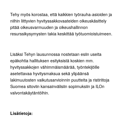
Tehy myös korostaa, että kaikkien työrauha-asioiden ja
niihin liittyvien hyvityssakkovaateiden oikeuskäsittely
pitää oikeusvarmuuden ja oikeushallinnon
resurssikysymysten takia keskittää työtuomioistuimeen.
Lisäksi Tehyn lausunnossa nostetaan esiin useita
epäkohtia hallituksen esityksistä koskien mm.
hyvityssakkojen vähimmäismäärää, työntekijöille
asetettavaa hyvitysmaksua sekä ylipäänsä
lakimuutosten vaikutusarvioinnin puutteita ja ristiriitoja
Suomea sitoviin kansainvälisiin sopimuksiin ja ILOn
valvontakäytäntöihin.
Lisätietoja: