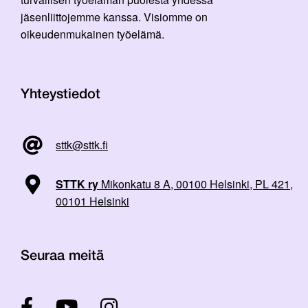
jäsenliittojemme kanssa. Visiomme on
oikeudenmukainen työelämä.
Yhteystiedot
sttk@sttk.fi
STTK ry
Mikonkatu 8 A, 00100 Helsinki, PL 421,
00101 Helsinki
Seuraa meitä