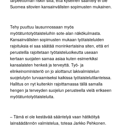
tarpeettoman riskin siitä, että kyseinen sääntely ei ole
Suomea sitovien kansainvälisten sopimusten mukainen.
Tehy puuttuu lausunnossaan myös
myötätuntotyötaisteluihin sote-alan näkökulmasta.
Kansainvälisten sopimusten mukaan työtaisteluiden
rajoituksia ei saa säätää moninkertaisina siten, että eri
perusteilla rajoitetaan työtaisteluoikeutta useaan
kertaan suojaten samaa asiaa kuten esimerkiksi
kansalaisten henkeä ja terveyttä. Työ- ja
elinkeinoministeriö on jo aloittanut lakivalmistelun
suojelutyön turvaamiseksi kaikissa työtaistelutilanteissa.
Hallitus on nyt kuitenkin rajoittamassa tällä samalla
hengen ja terveyden suojelun perusteella vielä erikseen
myötätuntotyötaisteluita.
– Tämä ei ole kestävää sääntelyä vaan hätiköityä
lainsäädännön valmistelua, toteaa Jarkko Pehkonen.