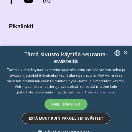
Pikalinkit
Yhteystiedot
×
Tämä sivusto käyttää seuranta-
Laskutustiedot
evästeitä
STTK:n kuvapankki
FINNISH
Tietosuojaseloste
Tämä sivusto käyttää evästeitä käyttökokemuksen parantamiseksi ja
sivuston jatkokehittämiseksi kävijätilastojen avulla. Voit varmistaa
Turvallisemman tilan periaatteet
ENGLISH
sivuston ominaisuuksien toiminnan hyväksymällä evästeiden käytön.
Voit myös lukea lisätietoja evästeistä, tai estää muiden kuin
SWEDISH
pakollisten evästeiden hyödyntämisen.
Tietosuojaseloste
SALLI EVÄSTEET
ESTÄ MUUT KUIN PAKOLLISET EVÄSTEET
© 2026
STTK.
Made with ❤ by
Avoin.Systems