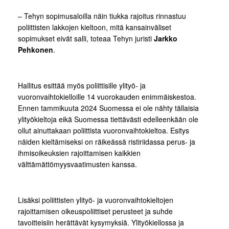
– Tehyn sopimusaloilla näin tiukka rajoitus rinnastuu
poliittisten lakkojen kieltoon, mitä kansainväliset
sopimukset eivät salli, toteaa Tehyn juristi
Jarkko
Pehkonen
.
Hallitus esittää myös poliittisille ylityö- ja
vuoronvaihtokielloille 14 vuorokauden enimmäiskestoa.
Ennen tammikuuta 2024 Suomessa ei ole nähty tällaisia
ylityökieltoja eikä Suomessa tiettävästi edelleenkään ole
ollut ainuttakaan poliittista vuoronvaihtokieltoa. Esitys
näiden kieltämiseksi on räikeässä ristiriidassa perus- ja
ihmisoikeuksien rajoittamisen kaikkien
välttämättömyysvaatimusten kanssa.
Lisäksi poliittisten ylityö- ja vuoronvaihtokieltojen
rajoittamisen oikeuspoliittiset perusteet ja suhde
tavoitteisiin herättävät kysymyksiä. Ylityökiellossa ja