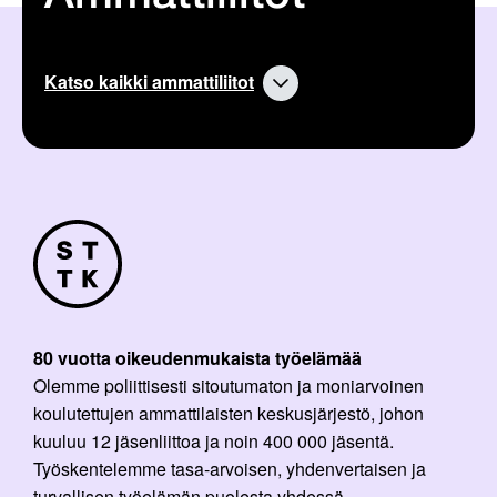
Katso kaikki ammattiliitot
80 vuotta oikeudenmukaista työelämää
Olemme poliittisesti sitoutumaton ja moniarvoinen
koulutettujen ammattilaisten keskusjärjestö, johon
kuuluu 12 jäsenliittoa ja noin 400 000 jäsentä.
Työskentelemme tasa-arvoisen, yhdenvertaisen ja
turvallisen työelämän puolesta yhdessä