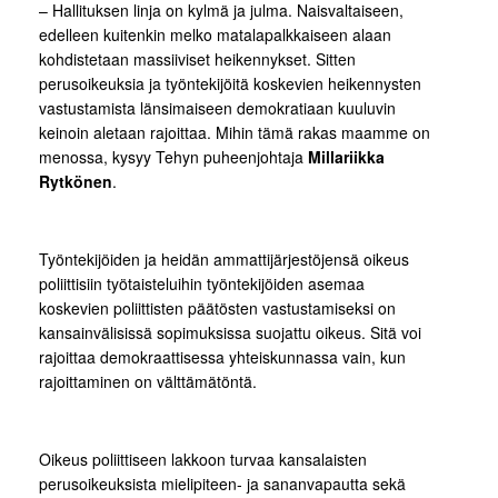
– Hallituksen linja on kylmä ja julma. Naisvaltaiseen,
edelleen kuitenkin melko matalapalkkaiseen alaan
kohdistetaan massiiviset heikennykset. Sitten
perusoikeuksia ja työntekijöitä koskevien heikennysten
vastustamista länsimaiseen demokratiaan kuuluvin
keinoin aletaan rajoittaa. Mihin tämä rakas maamme on
menossa, kysyy Tehyn puheenjohtaja
Millariikka
Rytkönen
.
Työntekijöiden ja heidän ammattijärjestöjensä oikeus
poliittisiin työtaisteluihin työntekijöiden asemaa
koskevien poliittisten päätösten vastustamiseksi on
kansainvälisissä sopimuksissa suojattu oikeus. Sitä voi
rajoittaa demokraattisessa yhteiskunnassa vain, kun
rajoittaminen on välttämätöntä.
Oikeus poliittiseen lakkoon turvaa kansalaisten
perusoikeuksista mielipiteen- ja sananvapautta sekä