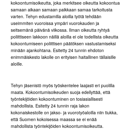
kokoontumisoikeutta, joka merkitsee oikeutta kokoontua
samaan aikaan samaan paikkaan samaa tarkoitusta
varten. Tehyn edustamilla aloilla työtä tehdään
useimmiten vuoroissa ympäri vuorokauden ja
seitsemänä päivänä viikossa. Ilman oikeutta ryhtyä
poliittiseen lakkoon näillä aloilla ei ole todellista oikeutta
kokoontumiseen poliittisen päätöksen vastustamiseksi
minään ajankohtana. Esitetty 24 tunnin ehdoton
enimmäiskesto lakolle on erityisen haitallinen tällaisille
aloille.
Tehyn jäsenistö myös työskentelee laajasti eri puolilla
maata. Kokoontumisoikeuden suoja edellyttää, että
työntekijöiden kokoontuminen on tosiasiallisesti
mahdollista. Esitetty 24 tunnin raja lakon
kokonaiskestolle on jakso- ja vuorotyöaloilla niin tiukka,
että Suomen kokoisessa maassa se ei enää
mahdollista työntekijöiden kokoontumisoikeutta.