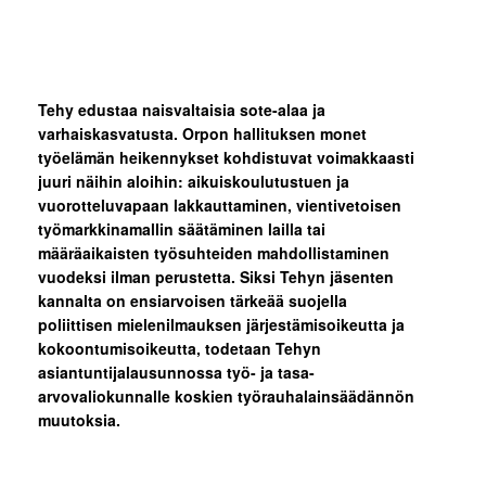
Tehy edustaa naisvaltaisia sote-alaa ja
varhaiskasvatusta. Orpon hallituksen monet
työelämän heikennykset kohdistuvat voimakkaasti
juuri näihin aloihin: aikuiskoulutustuen ja
vuorotteluvapaan lakkauttaminen, vientivetoisen
työmarkkinamallin säätäminen lailla tai
määräaikaisten työsuhteiden mahdollistaminen
vuodeksi ilman perustetta. Siksi Tehyn jäsenten
kannalta on ensiarvoisen tärkeää suojella
poliittisen mielenilmauksen järjestämisoikeutta ja
kokoontumisoikeutta, todetaan Tehyn
asiantuntijalausunnossa työ- ja tasa-
arvovaliokunnalle koskien työrauhalainsäädännön
muutoksia.