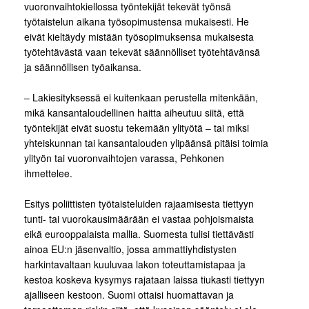
vuoronvaihtokiellossa työntekijät tekevät työnsä
työtaistelun aikana työsopimustensa mukaisesti. He
eivät kieltäydy mistään työsopimuksensa mukaisesta
työtehtävästä vaan tekevät säännölliset työtehtävänsä
ja säännöllisen työaikansa.
– Lakiesityksessä ei kuitenkaan perustella mitenkään,
mikä kansantaloudellinen haitta aiheutuu siitä, että
työntekijät eivät suostu tekemään ylityötä – tai miksi
yhteiskunnan tai kansantalouden ylipäänsä pitäisi toimia
ylityön tai vuoronvaihtojen varassa, Pehkonen
ihmettelee.
Esitys poliittisten työtaisteluiden rajaamisesta tiettyyn
tunti- tai vuorokausimäärään ei vastaa pohjoismaista
eikä eurooppalaista mallia. Suomesta tulisi tiettävästi
ainoa EU:n jäsenvaltio, jossa ammattiyhdistysten
harkintavaltaan kuuluvaa lakon toteuttamistapaa ja
kestoa koskeva kysymys rajataan laissa tiukasti tiettyyn
ajalliseen kestoon. Suomi ottaisi huomattavan ja