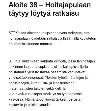
Aloite 38 – Hoitajapulaan
täytyy löytyä ratkaisu
STTK pitää aloitteen tekijöiden tavoin tärkeänä, että
hoitajapulaan löydetään ratkaisuja lisäämällä koulutetun
hoitohenkilökunnan määrää.
STTK ei kuitenkaan kannata esitystä, jossa lähihoitajan
tutkinnon laajuutta supistettaisiin aikuisopiskelijoilla
poistamalla yleissivistävää osaamista vahvistavat
yhteiset tutkinnonosat. Yleisten työelämätaitojen ja
perustaitojen, kuten luku- ja kirjoitustaidon,
matemaattisten taitojen sekä kieli- ja
vuorovaikutustaitojen merkitys on työelämässä
kasvussa. Nämä taidot luovat tärkeän perustan
kestäville ja pitkille työurille.