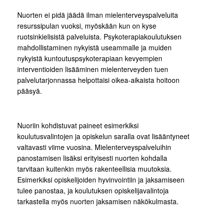
Nuorten ei pidä jäädä ilman mielenterveyspalveluita
resurssipulan vuoksi, myöskään kun on kyse
ruotsinkielisistä palveluista. Psykoterapiakoulutuksen
mahdollistaminen nykyistä useammalle ja muiden
nykyistä kuntoutuspsykoterapiaan kevyempien
interventioiden lisääminen mielenterveyden tuen
palvelutarjonnassa helpottaisi oikea-aikaista hoitoon
pääsyä.
Nuoriin kohdistuvat paineet esimerkiksi
koulutusvalintojen ja opiskelun saralla ovat lisääntyneet
valtavasti viime vuosina. Mielenterveyspalveluihin
panostamisen lisäksi erityisesti nuorten kohdalla
tarvitaan kuitenkin myös rakenteellisia muutoksia.
Esimerkiksi opiskelijoiden hyvinvointiin ja jaksamiseen
tulee panostaa, ja koulutuksen opiskelijavalintoja
tarkastella myös nuorten jaksamisen näkökulmasta.