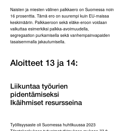
Naisten ja miesten välinen palkkaero on Suomessa noin
16 prosenttia. Tämä ero on suurempi kuin EU-maissa
keskimäärin. Palkkaeroon sekä eläke-eroon voidaan
vaikuttaa esimerkiksi palkka-avoimuudella,
segregaation purkamisella sekä vanhempainvapaiden
tasaisemmalla jakautumisella.
Aloitteet 13 ja 14:
Liikuntaa työurien
pidentämiseksi
Ikäihmiset resursseina
Työllisyysaste oli Suomessa huhtikuussa 2023
Tilastokeskuksen työvoimatutkimuksen mukaan 77,8