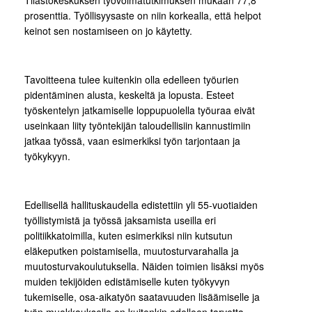
prosenttia. Työllisyysaste on niin korkealla, että helpot
keinot sen nostamiseen on jo käytetty.
Tavoitteena tulee kuitenkin olla edelleen työurien
pidentäminen alusta, keskeltä ja lopusta. Esteet
työskentelyn jatkamiselle loppupuolella työuraa eivät
useinkaan liity työntekijän taloudellisiin kannustimiin
jatkaa työssä, vaan esimerkiksi työn tarjontaan ja
työkykyyn.
Edellisellä hallituskaudella edistettiin yli 55-vuotiaiden
työllistymistä ja työssä jaksamista useilla eri
politiikkatoimilla, kuten esimerkiksi niin kutsutun
eläkeputken poistamisella, muutosturvarahalla ja
muutosturvakoulutuksella. Näiden toimien lisäksi myös
muiden tekijöiden edistämiselle kuten työkyvyn
tukemiselle, osa-aikatyön saatavuuden lisäämiselle ja
työn muokkaukselle on kuitenkin edelleen tarvetta.