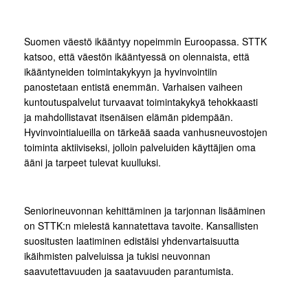
Suomen väestö ikääntyy nopeimmin Euroopassa. STTK
katsoo, että väestön ikääntyessä on olennaista, että
ikääntyneiden toimintakykyyn ja hyvinvointiin
panostetaan entistä enemmän. Varhaisen vaiheen
kuntoutuspalvelut turvaavat toimintakykyä tehokkaasti
ja mahdollistavat itsenäisen elämän pidempään.
Hyvinvointialueilla on tärkeää saada vanhusneuvostojen
toiminta aktiiviseksi, jolloin palveluiden käyttäjien oma
ääni ja tarpeet tulevat kuulluksi.
Seniorineuvonnan kehittäminen ja tarjonnan lisääminen
on STTK:n mielestä kannatettava tavoite. Kansallisten
suositusten laatiminen edistäisi yhdenvartaisuutta
ikäihmisten palveluissa ja tukisi neuvonnan
saavutettavuuden ja saatavuuden parantumista.