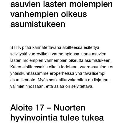
asuvien lasten molempien
vanhempien oikeus
asumistukeen
STTK pitää kannatettavana aloitteessa esitettyä
selvitystä vuoroviikoin vanhempiensa luona asuvien
lasten molempien vanhempien oikeutta asumistukeen.
Kuten aloitteessakin oikein todetaan, vuoroasuminen on
yhteiskunnassamme eroperheissä yhä tavallisempi
asumismuoto. Myös sosiaaliturvakomitea on linjannut
välimietinnössään, että asiaa on selvitettävä.
Aloite 17 – Nuorten
hyvinvointia tulee tukea