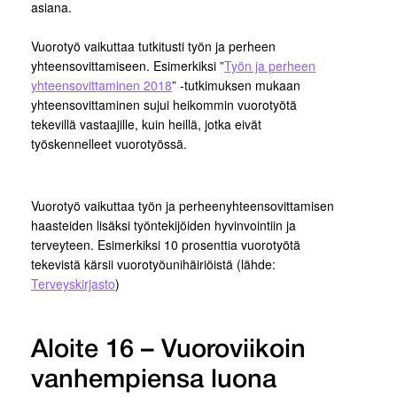
asiana.
Vuorotyö vaikuttaa tutkitusti työn ja perheen
yhteensovittamiseen. Esimerkiksi ”
Työn ja perheen
yhteensovittaminen 2018
” -tutkimuksen mukaan
yhteensovittaminen sujui heikommin vuorotyötä
tekevillä vastaajille, kuin heillä, jotka eivät
työskennelleet vuorotyössä.
Vuorotyö vaikuttaa työn ja perheenyhteensovittamisen
haasteiden lisäksi työntekijöiden hyvinvointiin ja
terveyteen. Esimerkiksi 10 prosenttia vuorotyötä
tekevistä kärsii vuorotyöunihäiriöistä (lähde:
Terveyskirjasto
)
Aloite 16 – Vuoroviikoin
vanhempiensa luona