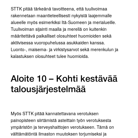
STTK pitää tärkeänä tavoitteena, että tuulivoimaa
rakennetaan maantieteellisesti nykyistä laajemmalle
alueelle myös esimerkiksi Itä-Suomeen ja merialueille.
Tuulivoiman sijainti maalla ja merellä on kuitenkin
määritettävä paikalliset olosuhteet huomioiden sekä
aktiivisessa vuoropuhelussa asukkaiden kanssa.
Luonto-, maisema- ja virkistysarvot sekä merenkulun ja
kalastuksen olosuhteet tulee huomioida.
Aloite 10 – Kohti kestävää
talousjärjestelmää
Myös STTK pitää kannatettavana verotuksen
painopisteen siirtämistä asteittain työn verotuksesta
ympäristön ja terveyshaittojen verotukseen. Tämä on
välttämätöntä ilmaston muutoksen torjumiseksi ja