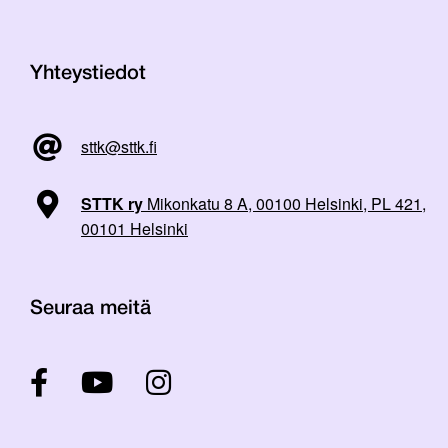
Yhteystiedot
sttk@sttk.fi
STTK ry
Mikonkatu 8 A, 00100 Helsinki, PL 421,
00101 Helsinki
Seuraa meitä