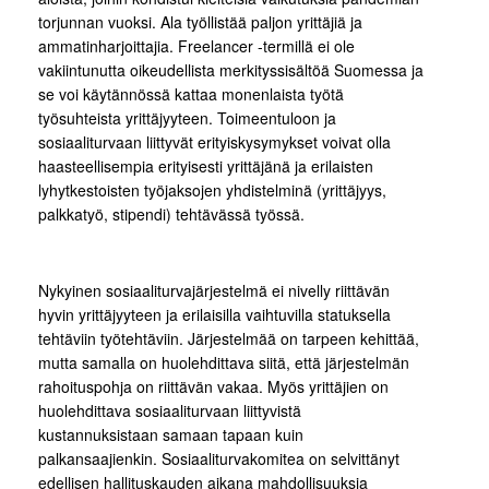
torjunnan vuoksi. Ala työllistää paljon yrittäjiä ja
ammatinharjoittajia. Freelancer -termillä ei ole
vakiintunutta oikeudellista merkityssisältöä Suomessa ja
se voi käytännössä kattaa monenlaista työtä
työsuhteista yrittäjyyteen. Toimeentuloon ja
sosiaaliturvaan liittyvät erityiskysymykset voivat olla
haasteellisempia erityisesti yrittäjänä ja erilaisten
lyhytkestoisten työjaksojen yhdistelminä (yrittäjyys,
palkkatyö, stipendi) tehtävässä työssä.
Nykyinen sosiaaliturvajärjestelmä ei nivelly riittävän
hyvin yrittäjyyteen ja erilaisilla vaihtuvilla statuksella
tehtäviin työtehtäviin. Järjestelmää on tarpeen kehittää,
mutta samalla on huolehdittava siitä, että järjestelmän
rahoituspohja on riittävän vakaa. Myös yrittäjien on
huolehdittava sosiaaliturvaan liittyvistä
kustannuksistaan samaan tapaan kuin
palkansaajienkin. Sosiaaliturvakomitea on selvittänyt
edellisen hallituskauden aikana mahdollisuuksia