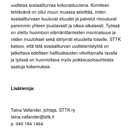
uudistaa sosiaaliturvaa kokonaisuutena. Komitean
tehtävänä on ollut muun muassa selvittää, miten
sosiaaliturvaan kuuluvat etuudet ja palvelut nivoutuvat
paremmin yhteen joustavasti ja oikea-aikaisesti. Työssä
on otettu huomioon elämäntilanteiden moninaisuus ja
niiden muutokset sekä siirtymät etuudelta toiselle. STTK
katsoo, että tätä sosiaaliturvan uudistamistyötä on
jatkettava edellisen hallituskauden viitoittamalla tavalla
ja työssä on huomioitava myös poikkeusolosuhteista
saatuja kokemuksia.
Lisätietoja:
Taina Vallander, johtaja, STTK ry
taina.vallander@sttk.fi
p. 040 184 1464