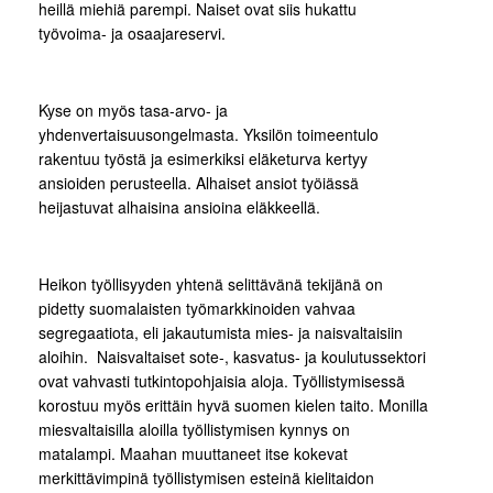
heillä miehiä parempi. Naiset ovat siis hukattu
työvoima- ja osaajareservi.
Kyse on myös tasa-arvo- ja
yhdenvertaisuusongelmasta. Yksilön toimeentulo
rakentuu työstä ja esimerkiksi eläketurva kertyy
ansioiden perusteella. Alhaiset ansiot työiässä
heijastuvat alhaisina ansioina eläkkeellä.
Heikon työllisyyden yhtenä selittävänä tekijänä on
pidetty suomalaisten työmarkkinoiden vahvaa
segregaatiota, eli jakautumista mies- ja naisvaltaisiin
aloihin. Naisvaltaiset sote-, kasvatus- ja koulutussektori
ovat vahvasti tutkintopohjaisia aloja. Työllistymisessä
korostuu myös erittäin hyvä suomen kielen taito. Monilla
miesvaltaisilla aloilla työllistymisen kynnys on
matalampi. Maahan muuttaneet itse kokevat
merkittävimpinä työllistymisen esteinä kielitaidon