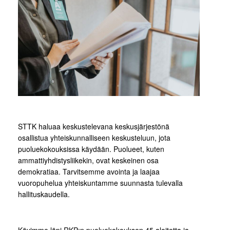
STTK haluaa keskustelevana keskusjärjestönä
osallistua yhteiskunnalliseen keskusteluun, jota
puoluekokouksissa käydään. Puolueet, kuten
ammattiyhdistysliikekin, ovat keskeinen osa
demokratiaa. Tarvitsemme avointa ja laajaa
vuoropuhelua yhteiskuntamme suunnasta tulevalla
hallituskaudella.
Kävimme läpi RKP:n puoluekokouksen 45 aloitetta ja