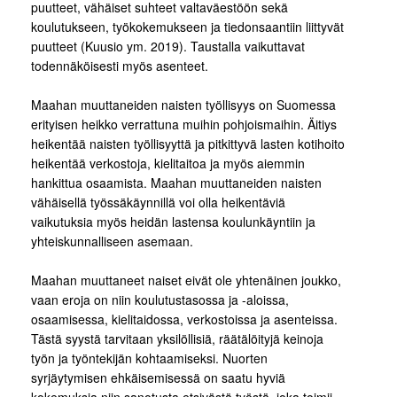
puutteet, vähäiset suhteet valtaväestöön sekä
koulutukseen, työkokemukseen ja tiedonsaantiin liittyvät
puutteet (Kuusio ym. 2019). Taustalla vaikuttavat
todennäköisesti myös asenteet.
Maahan muuttaneiden naisten työllisyys on Suomessa
erityisen heikko verrattuna muihin pohjoismaihin. Äitiys
heikentää naisten työllisyyttä ja pitkittyvä lasten kotihoito
heikentää verkostoja, kielitaitoa ja myös aiemmin
hankittua osaamista. Maahan muuttaneiden naisten
vähäisellä työssäkäynnillä voi olla heikentäviä
vaikutuksia myös heidän lastensa koulunkäyntiin ja
yhteiskunnalliseen asemaan.
Maahan muuttaneet naiset eivät ole yhtenäinen joukko,
vaan eroja on niin koulutustasossa ja -aloissa,
osaamisessa, kielitaidossa, verkostoissa ja asenteissa.
Tästä syystä tarvitaan yksilöllisiä, räätälöityjä keinoja
työn ja työntekijän kohtaamiseksi. Nuorten
syrjäytymisen ehkäisemisessä on saatu hyviä
kokemuksia niin sanotusta etsivästä työstä, joka toimii