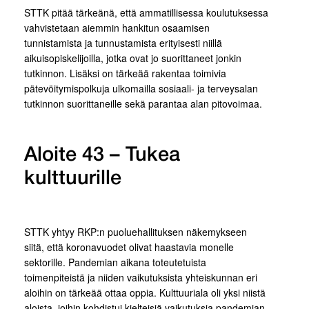
STTK pitää tärkeänä, että ammatillisessa koulutuksessa
vahvistetaan aiemmin hankitun osaamisen
tunnistamista ja tunnustamista erityisesti niillä
aikuisopiskelijoilla, jotka ovat jo suorittaneet jonkin
tutkinnon. Lisäksi on tärkeää rakentaa toimivia
pätevöitymispolkuja ulkomailla sosiaali- ja terveysalan
tutkinnon suorittaneille sekä parantaa alan pitovoimaa.
Aloite 43 – Tukea
kulttuurille
STTK yhtyy RKP:n puoluehallituksen näkemykseen
siitä, että koronavuodet olivat haastavia monelle
sektorille. Pandemian aikana toteutetuista
toimenpiteistä ja niiden vaikutuksista yhteiskunnan eri
aloihin on tärkeää ottaa oppia. Kulttuuriala oli yksi niistä
aloista, joihin kohdistui kielteisiä vaikutuksia pandemian