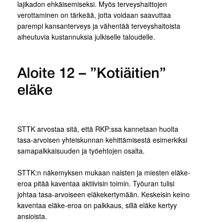
lajikadon ehkäisemiseksi. Myös terveyshaittojen
verottaminen on tärkeää, jotta voidaan saavuttaa
parempi kansanterveys ja vähentää terveyshaitoista
aiheutuvia kustannuksia julkiselle taloudelle.
Aloite 12 – ”Kotiäitien”
eläke
STTK arvostaa sitä, että RKP:ssa kannetaan huolta
tasa-arvoisen yhteiskunnan kehittämisestä esimerkiksi
samapalkkaisuuden ja työehtojen osalta.
STTK:n näkemyksen mukaan naisten ja miesten eläke-
eroa pitää kaventaa aktiivisin toimin. Työuran tulisi
johtaa tasa-arvoiseen eläkekertymään. Keskeisin keino
kaventaa eläke-eroa on palkkaus, sillä eläke kertyy
ansioista.