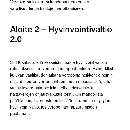
Veronkorotuksia tulisi kohdentaa pääomien,
varallisuuden ja haittojen verottamiseen.
Aloite 2 – Hyvinvointivaltio
2.0
STTK katsoo, että keskeisin haaste hyvinvointivaltion
rahoituksessa on veropohjan rapautuminen. Esimerkiksi
kuluvan vaalikauden aikana veropohja heikkenee noin 4
miljardin euron verran johtuen muun muassa siitä, ettei
valmisteverotusta ole kiinnitetty indekseihin ja
haittaverojen ohjausvaikutus toimii. On mahdollista
pitää kokonaisveroaste entisellään ja rahoittaa nykyinen
hyvinvointivaltio, jos veropohjan rapautumiseen
puututaan.