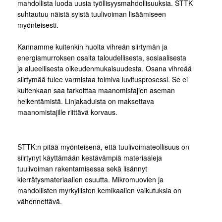
mahdollista luoda uusia työllisyysmahdollisuuksia. STTK
suhtautuu näistä syistä tuulivoiman lisäämiseen
myönteisesti.
Kannamme kuitenkin huolta vihreän siirtymän ja
energiamurroksen osalta taloudellisesta, sosiaalisesta
ja alueellisesta oikeudenmukaisuudesta. Osana vihreää
siirtymää tulee varmistaa toimiva luvitusprosessi. Se ei
kuitenkaan saa tarkoittaa maanomistajien aseman
heikentämistä. Linjakaduista on maksettava
maanomistajille riittävä korvaus.
STTK:n pitää myönteisenä, että tuulivoimateollisuus on
siirtynyt käyttämään kestävämpiä materiaaleja
tuulivoiman rakentamisessa sekä lisännyt
kierrätysmateriaalien osuutta. Mikromuovien ja
mahdollisten myrkyllisten kemikaalien vaikutuksia on
vähennettävä.