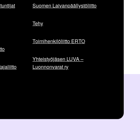
r
untijat
Suomen Laivanpäällystöliitto
t
i
Tehy
k
k
e
Toimihenkilöliitto ERTO
l
to
i
Yhteistyöjäsen LUVA –
:
jaliitto
Luonnonvarat ry