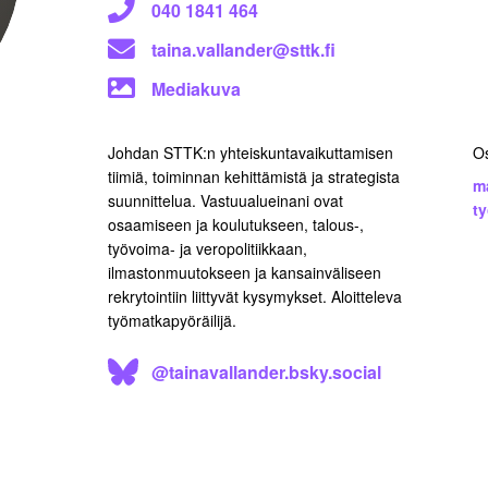
040 1841 464
taina.vallander@sttk.fi
Mediakuva
Johdan STTK:n yhteiskuntavaikuttamisen
O
tiimiä, toiminnan kehittämistä ja strategista
m
suunnittelua. Vastuualueinani ovat
t
osaamiseen ja koulutukseen, talous-,
työvoima- ja veropolitiikkaan,
ilmastonmuutokseen ja kansainväliseen
rekrytointiin liittyvät kysymykset. Aloitteleva
työmatkapyöräilijä.
@tainavallander.bsky.social