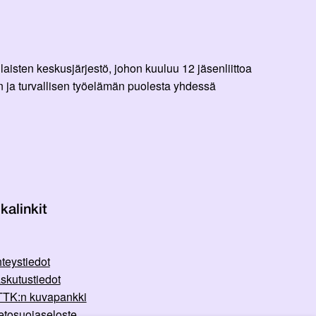
aisten keskusjärjestö, johon kuuluu 12 jäsenliittoa
 ja turvallisen työelämän puolesta yhdessä
kalinkit
teystiedot
skutustiedot
TK:n kuvapankki
etosuojaseloste