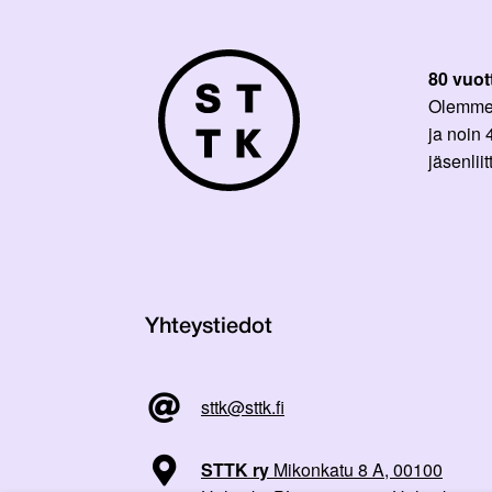
80 vuot
Olemme p
ja noin
jäsenli
Yhteystiedot
sttk@sttk.fi
STTK ry
Mikonkatu 8 A, 00100