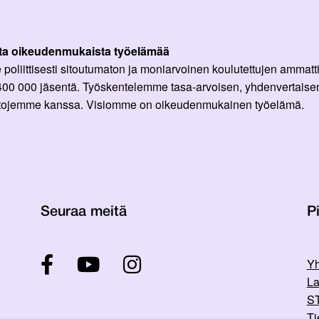
ta oikeudenmukaista työelämää
oliittisesti sitoutumaton ja moniarvoinen koulutettujen ammattil
 400 000 jäsentä. Työskentelemme tasa-arvoisen, yhdenvertaisen
ittojemme kanssa. Visiomme on oikeudenmukainen työelämä.
Seuraa meitä
Pi
Yh
La
ST
Ti