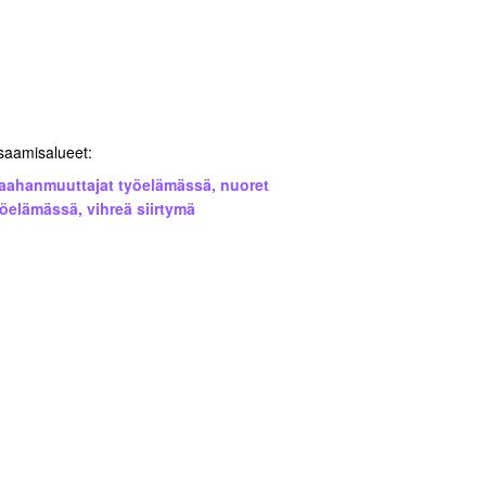
saamisalueet:
aahanmuuttajat työelämässä
,
nuoret
yöelämässä
,
vihreä siirtymä