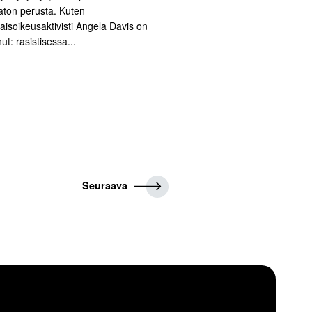
aton perusta. Kuten
aisoikeusaktivisti Angela Davis on
ut: rasistisessa...
S
Seuraava
e
u
r
a
a
v
a
a