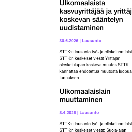
Ulkomaalaista
kasvuyrittäjää ja yrittä
koskevan sääntelyn
uudistaminen
30.6.2026
|
Lausunto
STTK:n lausunto työ- ja elinkeinominist
STTK:n keskeiset viestit Yrittäjän
oleskelulupaa koskeva muutos STTK
kannattaa ehdotettua muutosta luopua
tunnuksen...
Ulkomaalaislain
muuttaminen
8.4.2026
|
Lausunto
STTK:n lausunto työ- ja elinkeinominist
STTK:n keskeiset viestit: Suoja-ajan