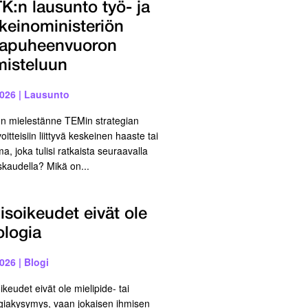
K:n lausunto työ- ja
nkeinoministeriön
kapuheenvuoron
misteluun
2026
|
Lausunto
n mielestänne TEMin strategian
oitteisiin liittyvä keskeinen haaste tai
a, joka tulisi ratkaista seuraavalla
uskaudella? Mikä on...
isoikeudet eivät ole
ologia
2026
|
Blogi
ikeudet eivät ole mielipide- tai
giakysymys, vaan jokaisen ihmisen