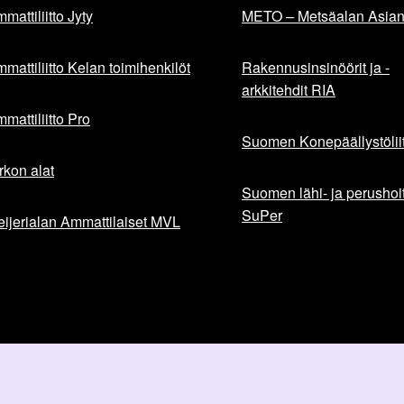
mattiliitto Jyty
METO – Metsäalan Asiant
mattiliitto Kelan toimihenkilöt
Rakennusinsinöörit ja -
arkkitehdit RIA
mattiliitto Pro
Suomen Konepäällystöliit
rkon alat
Suomen lähi- ja perushoita
SuPer
ijerialan Ammattilaiset MVL