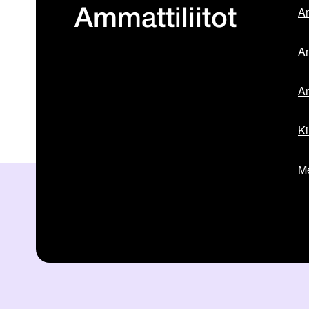
Am
Ammattiliitot
Am
Am
Ki
Me