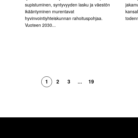
supistuminen, syntyvyyden lasku ja väestön
jakam
ikääntyminen murentavat
kansal
hyvinvointiyhteiskunnan rahoituspohjaa.
todenn
Vuoteen 2030...
1
2
3
19
…