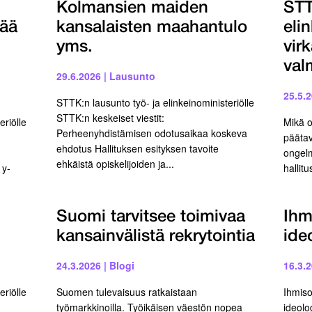
Kolmansien maiden
STT
jää
kansalaisten maahantulo
eli
yms.
vir
val
29.6.2026
|
Lausunto
25.5.
STTK:n lausunto työ- ja elinkeinoministeriölle
STTK:n keskeiset viestit:
eriölle
Mikä o
Perheenyhdistämisen odotusaikaa koskeva
päätav
ehdotus Hallituksen esityksen tavoite
ongelm
ehkäistä opiskelijoiden ja...
 y-
hallit
Suomi tarvitsee toimivaa
Ihm
kansainvälistä rekrytointia
ide
24.3.2026
|
Blogi
16.3.
eriölle
Suomen tulevaisuus ratkaistaan
Ihmiso
työmarkkinoilla. Työikäisen väestön nopea
ideolo