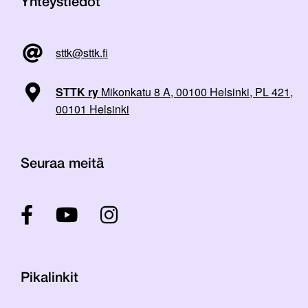
Yhteystiedot
sttk@sttk.fi
STTK ry
Mikonkatu 8 A, 00100 Helsinki, PL 421,
00101 Helsinki
Seuraa meitä
Pikalinkit