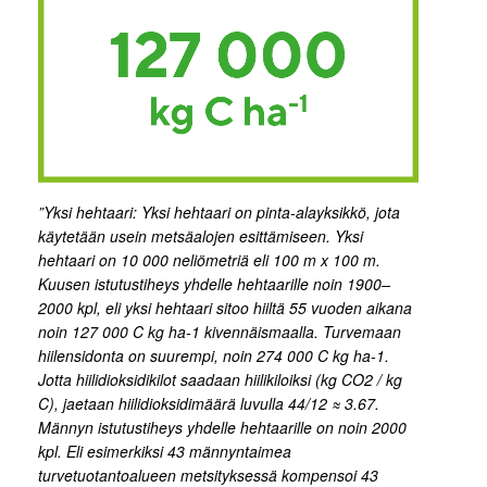
”Yksi hehtaari: Yksi hehtaari on pinta-alayksikkö, jota
käytetään usein metsäalojen esittämiseen. Yksi
hehtaari on 10 000 neliömetriä eli 100 m x 100 m.
Kuusen istutustiheys yhdelle hehtaarille noin 1900–
2000 kpl, eli yksi hehtaari sitoo hiiltä 55 vuoden aikana
noin 127 000 C kg ha-1 kivennäismaalla. Turvemaan
hiilensidonta on suurempi, noin 274 000 C kg ha-1.
Jotta hiilidioksidikilot saadaan hiilikiloiksi (kg CO2 / kg
C), jaetaan hiilidioksidimäärä luvulla 44/12 ≈ 3.67.
Männyn istutustiheys yhdelle hehtaarille on noin 2000
kpl. Eli esimerkiksi 43 männyntaimea
turvetuotantoalueen metsityksessä kompensoi 43