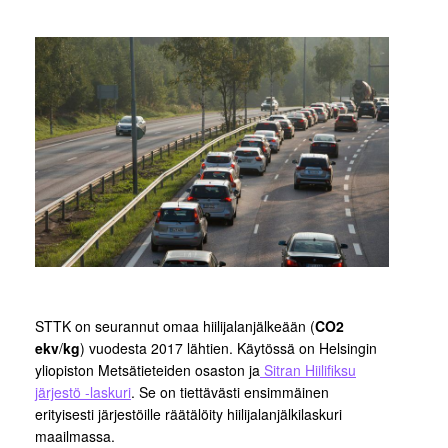
STTK on seurannut omaa hiilijalanjälkeään (
CO2
ekv
/
kg
) vuodesta 2017 lähtien. Käytössä on Helsingin
yliopiston Metsätieteiden osaston ja
Sitran Hiilifiksu
järjestö -laskuri
. Se on tiettävästi ensimmäinen
erityisesti järjestöille räätälöity hiilijalanjälkilaskuri
maailmassa.