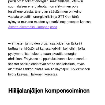
paitsi omat toimet energian säästämiseksi, etenkin
suomalaisen energiatuotannon siirtyminen pois
fossiilienergiasta. Energian säästäminen on keino
vastata akuuttiin energiakriisiin ja STTK on tänä
syksynä mukana muiden työmarkkinajärjestöjen kanssa
Astetta alemmaksi -kampanjassa
.
─ Yritysten ja muiden organisaatioiden on tärkeää
tarttua henkilöstönsä kanssa kaikkiin keinoihin, joilla
pystymme itse helpottamaan akuuttia energia-
ahdinkoa. Erityisesti huippukulutuksen aikana saadut
säästöt paitsi pienentävät omaa sähkölaskua, myös
alentavat sähkön hintaa kaikille käyttäjille. Kollektiivinen
hyöty kasvaa, Haikonen korostaa.
Hiilijalanjäljen kompensoiminen