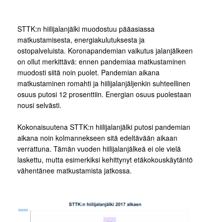
STTK:n hiilijalanjälki muodostuu pääasiassa
matkustamisesta, energiakulutuksesta ja
ostopalveluista. Koronapandemian vaikutus jalanjälkeen
on ollut merkittävä: ennen pandemiaa matkustaminen
muodosti siitä noin puolet. Pandemian aikana
matkustaminen romahti ja hiilijalanjäljenkin suhteellinen
osuus putosi 12 prosenttiin. Energian osuus puolestaan
nousi selvästi.
Kokonaisuutena STTK:n hiilijalanjälki putosi pandemian
aikana noin kolmannekseen sitä edeltävään aikaan
verrattuna. Tämän vuoden hiilijalanjälkeä ei ole vielä
laskettu, mutta esimerkiksi kehittynyt etäkokouskäytäntö
vähentänee matkustamista jatkossa.