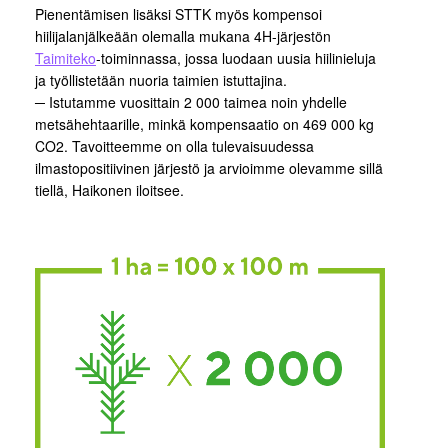
Pienentämisen lisäksi STTK myös kompensoi
hiilijalanjälkeään olemalla mukana 4H-järjestön
Taimiteko
-toiminnassa, jossa luodaan uusia hiilinieluja
ja työllistetään nuoria taimien istuttajina.
─
Istutamme vuosittain 2 000 taimea noin yhdelle
metsähehtaarille, minkä kompensaatio on 469 000 kg
CO2. Tavoitteemme on olla tulevaisuudessa
ilmastopositiivinen järjestö ja arvioimme olevamme sillä
tiellä, Haikonen iloitsee.