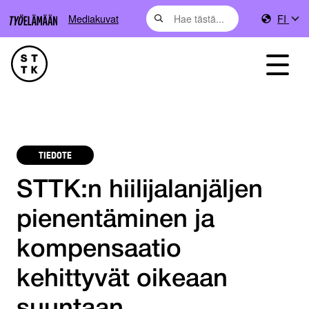
Mediakuvat
FI
TIEDOTE
STTK:n hiilijalanjäljen
pienentäminen ja
kompensaatio
kehittyvät oikeaan