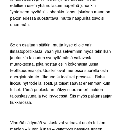
edelleen usein yhä nollasummapelinä johonkin
”yhteiseen hyvään”. Johonkin, johon jokaisen maan on
pakon edessä suostuttava, mutta naapurilta toivoisi
enemmän.
Se on osaltaan sitäkin, mutta kyse ei ole vain
ilmastopolitiikasta, vaan yhä selvemmin myös tekniikan
ja etenkin talouden synnyttämästä valtavasta
muutoksesta, joka nostaa esiin kokonaisia uusia
teollisuudenaloja. Uusiksi ovat menossa suurelta osin
energiatuotanto, liikenne ja teolliset prosessit. Raha
liikkuu nyt todella isosti, ja toiset saavat enemmän kuin
toiset. Tämä puolestaan näkyy suoraan eri maiden
talouskasvuna ja työllisyydessä. Siis myös palkansaajan
kukkarossa.
Vihreää siirtymää vastustavat vetoavat usein toisten
maiden – kuten Kiinan – väitettyyn passiivisuuteen