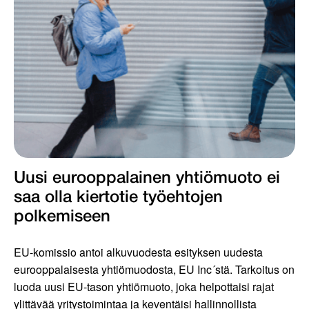
Uusi eurooppalainen yhtiömuoto ei
saa olla kiertotie työ­ehtojen
polkemiseen
EU-komissio antoi alkuvuodesta esityksen uudesta
eurooppalaisesta yhtiömuodosta, EU Inc´stä. Tarkoitus on
luoda uusi EU-tason yhtiömuoto, joka helpottaisi rajat
ylittävää yritystoimintaa ja keventäisi hallinnollista