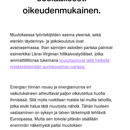
oikeudenmukainen.
Muutoksessa työntekijöiden asema yleensä, sekä
etenkin täydennys- ja jatkokoulutus ovat
avainasemassa. Ihan samojen asioiden parissa painivat
esimerkiksi Länsi-Virginian hiilikaivostyöläiset, jotka
ammattiliittonsa tukemana
kouluttautuvat tällä hetkellä
työskentelemään aurinkovoiman parissa.
Energian hinnan nousu ja energiamurros eri
vaikutuksineen aiheuttavat paljon oikeutettua huolta
ihmisissä. Sitä myös ruokitaan maista tai muilta tahoilta,
jotka eivät halua tätä muutosta nähdä. Tähän huoleen
vastaaminen on syksyn ja talven tärkeimpiä tehtäviä
Euroopassa. Mutta sen toivoisi pitävän sisällään
enemmän näkemystä paitsi muutoksen