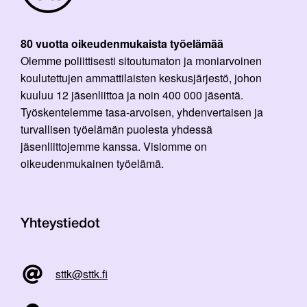
80 vuotta oikeudenmukaista työelämää
Olemme poliittisesti sitoutumaton ja moniarvoinen
koulutettujen ammattilaisten keskusjärjestö, johon
kuuluu 12 jäsenliittoa ja noin 400 000 jäsentä.
Työskentelemme tasa-arvoisen, yhdenvertaisen ja
turvallisen työelämän puolesta yhdessä
jäsenliittojemme kanssa. Visiomme on
oikeudenmukainen työelämä.
Yhteystiedot
sttk@sttk.fi