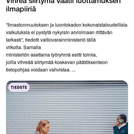
Vihreä siirtymä vaatii luottamuksen
ilmapiiriä
”Ilmastonmuutoksen ja luontokadon kokonaistaloudellisia
vaikutuksia ei pystytä nykyisin arvioimaan riittävän
tarkasti”, tiedotti valtiovarainministeriö tällä
viikolla. Samalla
ministeriön asettama työryhmä esitti toimia,
joilla vihreää siirtymää koskevan päätöksenteon
tietopohjaa voidaan vahvistaa. ...
TIEDOTE