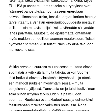
rakentaja, sekä yksittäinen sähköautomarkkina. Myös
EU, USA ja useat muut maat sekä suuryritykset ovat
lisänneet panostuksiaan puhtaaseen energiaan
selvästi. Ilmastopolitiikka, fossiilienergian korkea hinta ja
tarve irtaantua Venäjän energiariippuvuudesta nostavat
esille uutisia mittavista sijoituksista vihreään siirtymään
lähes päivittäin. Muutos tulee epäilemättä johtamaan
myös maiden suhteellisen aseman muutokseen. Toiset
hyötyvät enemmän kuin toiset. Näin käy aina talouden
murroskohdissa.
Vaikka arvostan suuresti muutoksessa mukana olevia
suomalaisia yrityksiä ja muita tahoja, uskon Suomen
tällä hetkellä olevan vihreässä siirtymässä – ja etenkin
sen mahdollisuuksien hyödyntämisessä – muita
pohjoismaita jäljessä. Tanskasta on jo tullut tuulivoiman
sekä siihen liittyvän teollisuuden ja palveluiden
suurmaa. Ruotsissa ovat akkuteollisuus ja esimerkiksi
fossiilivapaan teräksen valmistus nousussa. Norja
vahvana energiatuottajana löytää varmasti omansa