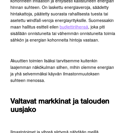
kohonneen inflaation ja erityisesti kallistuneen energian
hinnan suhteen. On laskettu energiaveroja, säädetty
hintakattoja, päätetty suorasta rahallisesta tuesta tai
asetettu windfall-veroja energiayrityksille. Suomessakin
maan hallitus esitteli eilen
budjettiriihensä
, joka piti
sisällään onnistuneita tai vähemmän onnistuneita toimia
sähkön ja energian kohonneita hintoja vastaan.
Akuuttien toimien lisäksi tarvitsemme kuitenkin
laajemman näkökulman siihen, mihin olemme energian
ja yhä selvemmäksi käyvän ilmastonmuutoksen
suhteen menossa.
Valtavat markkinat ja talouden
uusjako
Ilmastotoimet ja vihreä siirtymä nähdään meillä