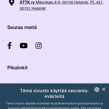
STTK ry
Mikonkatu 8 A, 00100 Helsinki, PL 421,
00101 Helsinki
Seuraa meitä
Pikalinkit
Yhteystiedot
×
Tämä sivusto käyttää seuranta-
Laskutustiedot
evästeitä
STTK:n kuvapankki
FINNISH
Tietosuojaseloste
Tämä sivusto käyttää evästeitä käyttökokemuksen parantamiseksi ja
sivuston jatkokehittämiseksi kävijätilastojen avulla. Voit varmistaa