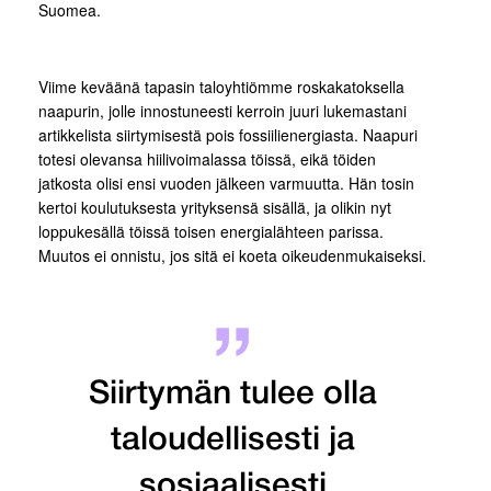
Suomea.
Viime keväänä tapasin taloyhtiömme roskakatoksella
naapurin, jolle innostuneesti kerroin juuri lukemastani
artikkelista siirtymisestä pois fossiilienergiasta. Naapuri
totesi olevansa hiilivoimalassa töissä, eikä töiden
jatkosta olisi ensi vuoden jälkeen varmuutta. Hän tosin
kertoi koulutuksesta yrityksensä sisällä, ja olikin nyt
loppukesällä töissä toisen energialähteen parissa.
Muutos ei onnistu, jos sitä ei koeta oikeudenmukaiseksi.
Siirtymän tulee olla
taloudellisesti ja
sosiaalisesti