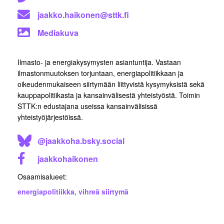
jaakko.haikonen@sttk.fi
Mediakuva
Ilmasto- ja energiakysymysten asiantuntija. Vastaan
ilmastonmuutoksen torjuntaan, energiapolitiikkaan ja
oikeudenmukaiseen siirtymään liittyvistä kysymyksistä sekä
kauppapolitiikasta ja kansainvälisestä yhteistyöstä. Toimin
STTK:n edustajana useissa kansainvälisissä
yhteistyöjärjestöissä.
@jaakkoha.bsky.social
jaakkohaikonen
Osaamisalueet:
energiapolitiikka
,
vihreä siirtymä