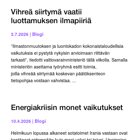
Vihreä siirtymä vaatii
luottamuksen ilmapiiriä
3.7.2026
|
Blogi
”Ilmastonmuutoksen ja luontokadon kokonaistaloudellisia
vaikutuksia ei pystytä nykyisin arvioimaan riittävän
tarkasti”, tiedotti valtiovarainministeriö tällä viikolla. Samalla
ministeriön asettama työryhmä esitti toimia,
joilla vihreää siirtymää koskevan päätöksenteon
tietopohjaa voidaan vahvistaa. ...
Energiakriisin monet vaikutukset
10.4.2026
|
Blogi
Helmikuun lopussa alkaneet sotatoimet Irania vastaan ovat
kestäneet pidempään kuin moni uskoi tai toivoi. Useimpien