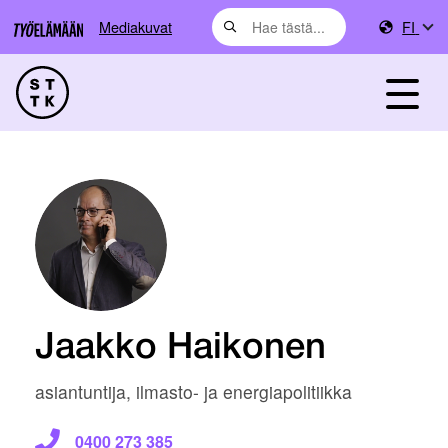
Mediakuvat
FI
Jaakko Haikonen
asiantuntija, ilmasto- ja energiapolitiikka
0400 273 385