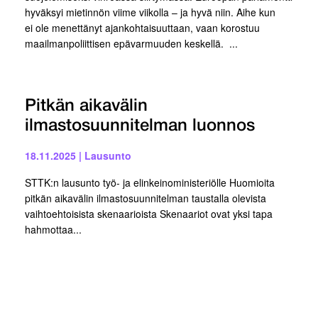
hyväksyi mietinnön viime viikolla – ja hyvä niin. Aihe kun
ei ole menettänyt ajankohtaisuuttaan, vaan korostuu
maailmanpoliittisen epävarmuuden keskellä. ...
Pitkän aikavälin
ilmastosuunnitelman luonnos
18.11.2025
|
Lausunto
STTK:n lausunto työ- ja elinkeinoministeriölle Huomioita
pitkän aikavälin ilmastosuunnitelman taustalla olevista
vaihtoehtoisista skenaarioista Skenaariot ovat yksi tapa
hahmottaa...