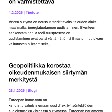
on varmistettava
4.2.2026
|
Tiedote
Vihreä siirtymä on noussut merkittäväksi talouden alaksi
maailmalla. Energiatuotannon uudistaminen, liikenteen
sähköistäminen ja teollisuusprosessien
uudistaminen ovat paitsi välttämättömiä ilmastonmuutoksen
vaikutusten hillitsemiseksi,...
Geopolitiikka korostaa
oikeudenmukaisen siirtymän
merkitystä
28.1.2026
|
Blogi
Euroopan komissiota on
kehotettu valmistelemaan uusi direktiivi työntekijöiden
suojelemiseksi vihreässä siirtymässä. Euroopan parlamentti