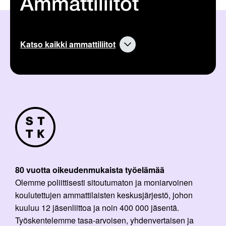
Ammattiliitot
Katso kaikki ammattiliitot
80 vuotta oikeudenmukaista työelämää
Olemme poliittisesti sitoutumaton ja moniarvoinen
koulutettujen ammattilaisten keskusjärjestö, johon
kuuluu 12 jäsenliittoa ja noin 400 000 jäsentä.
Työskentelemme tasa-arvoisen, yhdenvertaisen ja