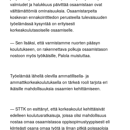
valmiudet ja halukkuus päivittää osaamistaan ovat
välttämättömiä ominaisuuksia. Osaamistarpeita
koskevan ennakointitiedon perusteella tulevaisuuden
työelämässä kysyntää on erityisesti
korkeakoulutasoiselle osaamiselle.
— Sen lisäksi, että varmistamme nuorten pääsyn
koulutukseen, on rakennettava polkuja osaamistason
nostoon myös työikäisille, Palola muistuttaa.
Työelämää lähellä olevilla ammatillisella- ja
ammattikorkeakoulutuksella on tärkeä rooli tarjota eri
ikäisille mahdollisuuksia osaamien kehittämiseen.
— STTK on esittänyt, että korkeakoulut kehittäisivät
edelleen koulutusratkaisuja, joissa olisi mahdollisuus
nostaa omaa osaamistasoa oppisopimustyyppisesti eli
kiinteästi osana omaa työtä ja ilman pitkiä poissaoloja