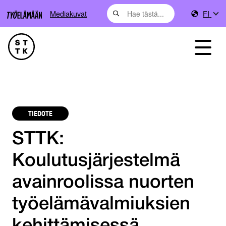
Mediakuvat
FI
TIEDOTE
STTK:
Koulutusjärjestelmä
avainroolissa nuorten
työelämävalmiuksien