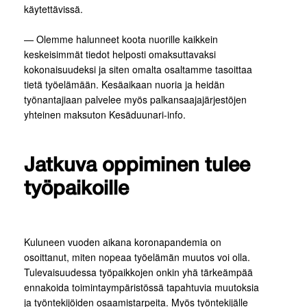
käytettävissä.
— Olemme halunneet koota nuorille kaikkein
keskeisimmät tiedot helposti omaksuttavaksi
kokonaisuudeksi ja siten omalta osaltamme tasoittaa
tietä työelämään. Kesäaikaan nuoria ja heidän
työnantajiaan palvelee myös palkansaajajärjestöjen
yhteinen maksuton Kesäduunari-info.
Jatkuva oppiminen tulee
työpaikoille
Kuluneen vuoden aikana koronapandemia on
osoittanut, miten nopeaa työelämän muutos voi olla.
Tulevaisuudessa työpaikkojen onkin yhä tärkeämpää
ennakoida toimintaympäristössä tapahtuvia muutoksia
ja työntekijöiden osaamistarpeita. Myös työntekijälle