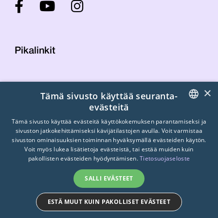
Pikalinkit
Yhteystiedot
×
Tämä sivusto käyttää seuranta-
Laskutustiedot
evästeitä
STTK:n kuvapankki
FINNISH
Tietosuojaseloste
Tämä sivusto käyttää evästeitä käyttökokemuksen parantamiseksi ja
sivuston jatkokehittämiseksi kävijätilastojen avulla. Voit varmistaa
Turvallisemman tilan periaatteet
ENGLISH
sivuston ominaisuuksien toiminnan hyväksymällä evästeiden käytön.
Voit myös lukea lisätietoja evästeistä, tai estää muiden kuin
SWEDISH
pakollisten evästeiden hyödyntämisen.
Tietosuojaseloste
SALLI EVÄSTEET
ESTÄ MUUT KUIN PAKOLLISET EVÄSTEET
© 2026
STTK.
Made with ❤ by
Avoin.Systems