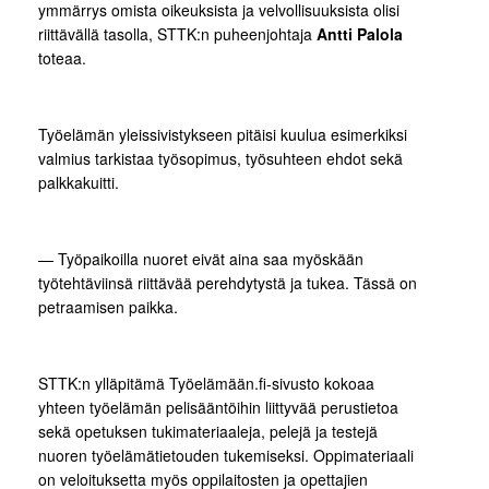
ymmärrys omista oikeuksista ja velvollisuuksista olisi
riittävällä tasolla, STTK:n puheenjohtaja
Antti Palola
toteaa.
Työelämän yleissivistykseen pitäisi kuulua esimerkiksi
valmius tarkistaa työsopimus, työsuhteen ehdot sekä
palkkakuitti.
— Työpaikoilla nuoret eivät aina saa myöskään
työtehtäviinsä riittävää perehdytystä ja tukea. Tässä on
petraamisen paikka.
STTK:n ylläpitämä Työelämään.fi-sivusto kokoaa
yhteen työelämän pelisääntöihin liittyvää perustietoa
sekä opetuksen tukimateriaaleja, pelejä ja testejä
nuoren työelämätietouden tukemiseksi. Oppimateriaali
on veloituksetta myös oppilaitosten ja opettajien