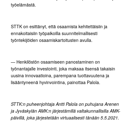
työelämästä.
STTK on esittänyt, että osaamista kehitettäisiin ja
ennakoitaisiin työpaikoilla suunnitelmallisesti
työntekijöiden osaamiskartoitusten avulla.
— Henkilöstön osaamiseen panostaminen on
työnantajalle investointi, joka maksaa itsensä takaisin
uusina innovaatioina, parempana tuottavuutena ja
lisääntyneenä hyvinvointina, painottaa Palola.
STTK:n puheenjohtaja Antti Palola on puhujana Arenen
ja Jyväskylän AMK:n järjestämillä valtakunnallisilla AMK-
päivillä, joka järjestetään virtuaalisesti tänään 5.5.2021.