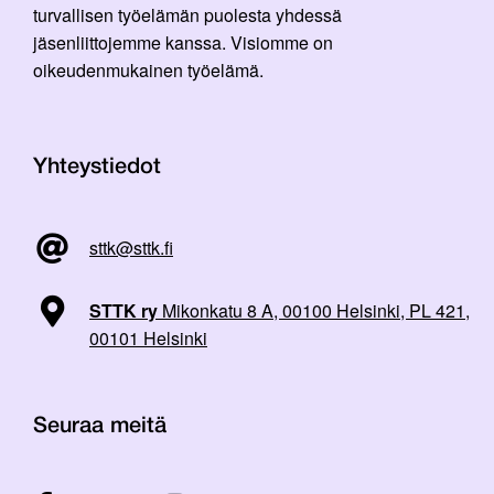
turvallisen työelämän puolesta yhdessä
jäsenliittojemme kanssa. Visiomme on
oikeudenmukainen työelämä.
Yhteystiedot
sttk@sttk.fi
STTK ry
Mikonkatu 8 A, 00100 Helsinki, PL 421,
00101 Helsinki
Seuraa meitä