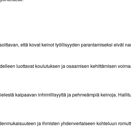
soittavan, että kovat keinot työllisyyden parantamiseksi eivät na
elleen luottavat koulutuksen ja osaamisen kehittämisen voimaa
estä kaipaavan inhimillisyyttä ja pehmeämpiä keinoja. Hallitus ku
denmukaisuuteen ja ihmisten yhdenvertaiseen kohteluun romutt