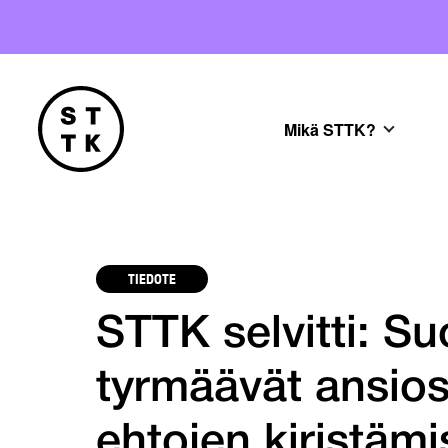
Mikä STTK?
TIEDOTE
STTK selvitti: S
tyrmäävät ansios
ehtojen kiristäm