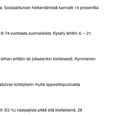
a. Sosiaaliturvan heikentämistä kannatti 14 prosenttia
 18-74-vuotiasta suomalaista. Kysely tehtiin 4. – 21.
iihen erittäin tai jokseenkin kielteisesti. Kymmenen
urvan kiristyksiin muita oppositiopuolueita
(53 %) vastaajista pitää sitä kielteisenä. 28