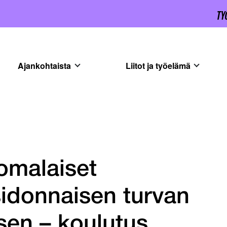
Ajankohtaista
Liitot ja työelämä
uomalaiset
idonnaisen turvan
isen – koulutus