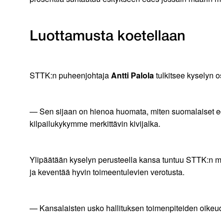
Luottamusta koetellaan
STTK:n puheenjohtaja
Antti Palola
tulkitsee kyselyn o
— Sen sijaan on hienoa huomata, miten suomalaiset ed
kilpailukykymme merkittävin kivijalka.
Ylipäätään kyselyn perusteella kansa tuntuu STTK:n miel
ja keventää hyvin toimeentulevien verotusta.
— Kansalaisten usko hallituksen toimenpiteiden oikeu