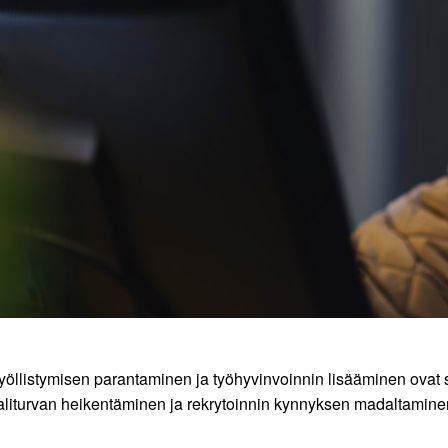
yöllistymisen parantaminen ja työhyvinvoinnin lisääminen ovat 
aaliturvan heikentäminen ja rekrytoinnin kynnyksen madaltamine