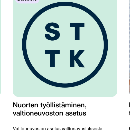
Nuorten työllistäminen,
valtioneuvoston asetus
Valtioneuvoston asetus valtionavustuksesta