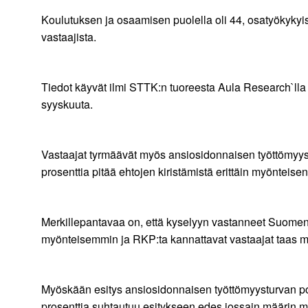
Koulutuksen ja osaamisen puolella oli 44, osatyökykyist
vastaajista.
Tiedot käyvät ilmi STTK:n tuoreesta Aula Research`lla
syyskuuta.
Vastaajat tyrmäävät myös ansiosidonnaisen työttömyystu
prosenttia pitää ehtojen kiristämistä erittäin myönteisen
Merkillepantavaa on, että kyselyyn vastanneet Suomen 
myönteisemmin ja RKP:ta kannattavat vastaajat taas mu
Myöskään esitys ansiosidonnaisen työttömyysturvan porr
prosenttia suhtautuu esitykseen edes jossain määrin m