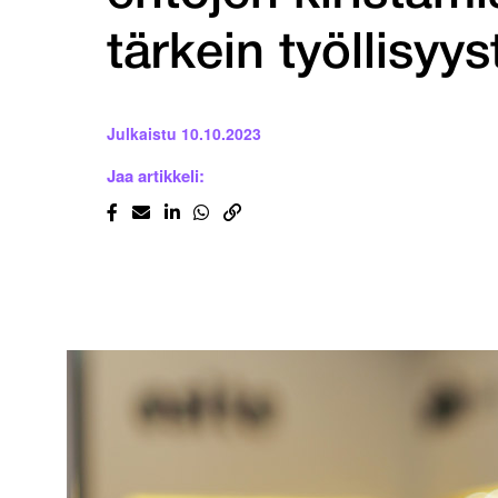
tärkein työllisyys
Julkaistu
10.10.2023
Jaa artikkeli: