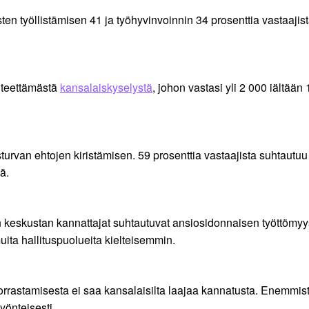
en työllistämisen 41 ja työhyvinvoinnin 34 prosenttia vastaajist
 teettämästä
kansalaiskyselystä
, johon vastasi yli 2 000 iältään
rvan ehtojen kiristämisen. 59 prosenttia vastaajista suhtautuu s
ä.
keskustan kannattajat suhtautuvat ansiosidonnaisen työttömyyst
ita hallituspuolueita kielteisemmin.
astamisesta ei saa kansalaisilta laajaa kannatusta. Enemmistö 
yönteisesti.