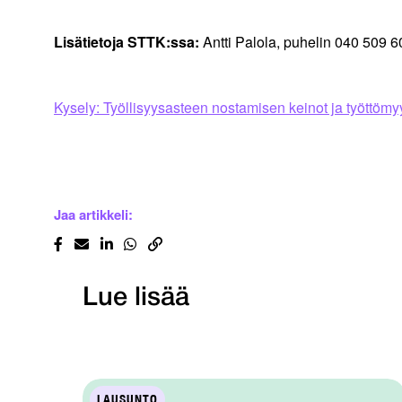
Lisätietoja STTK:ssa:
Antti Palola, puhelin 040 509 6
Kysely: Työllisyysasteen nostamisen keinot ja työttömy
Jaa artikkeli:
Lue lisää
LAUSUNTO