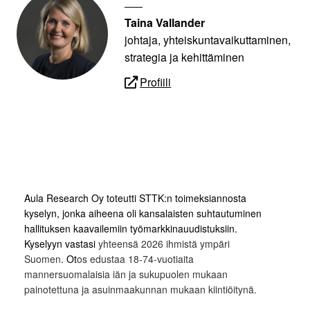
Taina Vallander
johtaja, yhteiskuntavaikuttaminen,
strategia ja kehittäminen
Profiili
Aula Research Oy toteutti STTK:n toimeksiannosta
kyselyn, jonka aiheena oli kansalaisten suhtautuminen
hallituksen kaavailemiin työmarkkinauudistuksiin.
Kyselyyn vastasi
yhteensä 2026 ihmistä ympäri
Suomen
. Ot
os edustaa 18-74-vuotiaita
mannersuomalaisia iän ja sukupuolen mukaan
painotettuna ja asuinmaakunnan mukaan kiintiöitynä.