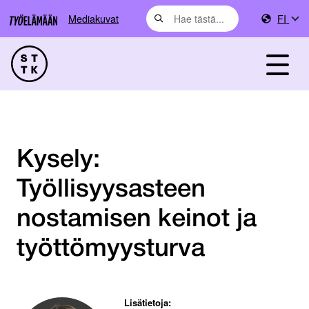
Mediakuvat
FI
Kysely:
Työllisyysasteen
nostamisen keinot ja
työttömyysturva
Lisätietoja: