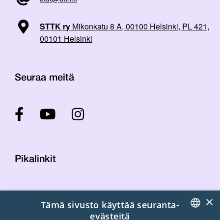
STTK ry
Mikonkatu 8 A, 00100 Helsinki, PL 421,
00101 Helsinki
Seuraa meitä
Pikalinkit
Yhteystiedot
×
Tämä sivusto käyttää seuranta-
Laskutustiedot
evästeitä
STTK:n kuvapankki