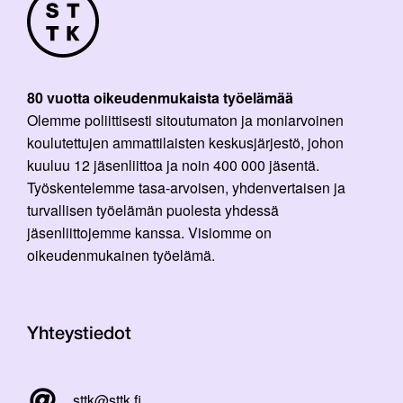
80 vuotta oikeudenmukaista työelämää
Olemme poliittisesti sitoutumaton ja moniarvoinen
koulutettujen ammattilaisten keskusjärjestö, johon
kuuluu 12 jäsenliittoa ja noin 400 000 jäsentä.
Työskentelemme tasa-arvoisen, yhdenvertaisen ja
turvallisen työelämän puolesta yhdessä
jäsenliittojemme kanssa. Visiomme on
oikeudenmukainen työelämä.
Yhteystiedot
sttk@sttk.fi