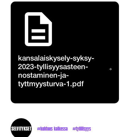
kansalaiskysely-syksy-
2023-tyllisyysasteen-
nostaminen-ja-
tyttmyysturva-1.pdf
SELVITYKSET
kohtuus kaikessa
työllisyys