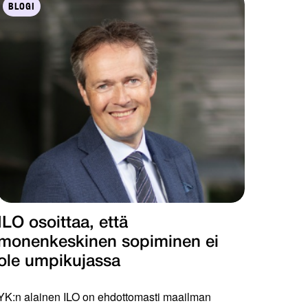
BLOGI
ILO osoittaa, että
monenkeskinen sopiminen ei
ole umpikujassa
YK:n alainen ILO on ehdottomasti maailman