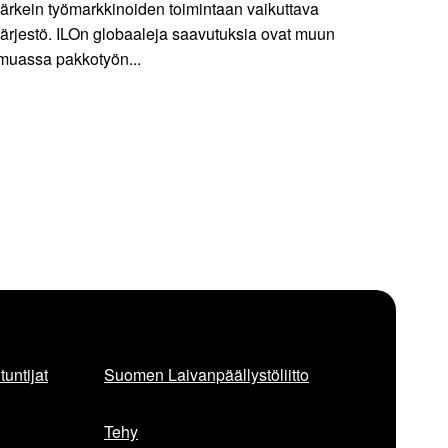
tärkein työmarkkinoiden toimintaan vaikuttava
järjestö. ILOn globaaleja saavutuksia ovat muun
muassa pakkotyön...
untijat
Suomen Laivanpäällystöliitto
Tehy