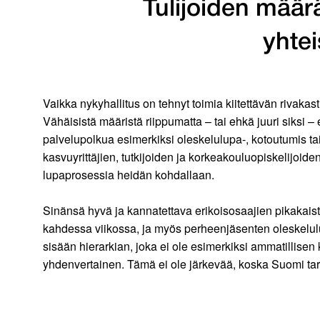
Tulijoiden mää
yhtei
Vaikka nykyhallitus on tehnyt toimia kiitettävän rivak
Vähäisistä määristä riippumatta – tai ehkä juuri siksi 
palvelupolkua esimerkiksi oleskelulupa-, kotoutumis ta
kasvuyrittäjien, tutkijoiden ja korkeakouluopiskelijo
lupaprosessia heidän kohdallaan.
Sinänsä hyvä ja kannatettava erikoisosaajien pikakaist
kahdessa viikossa, ja myös perheenjäsenten oleskeluluv
sisään hierarkian, joka ei ole esimerkiksi ammatillisen
yhdenvertainen. Tämä ei ole järkevää, koska Suomi tar