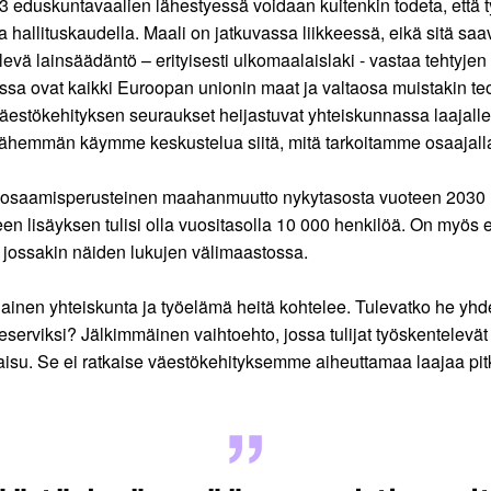
023 eduskuntavaalien lähestyessä voidaan kuitenkin todeta, ett
a hallituskaudella. Maali on jatkuvassa liikkeessä, eikä sitä saa
ä lainsäädäntö – erityisesti ulkomaalaislaki ­- vastaa tehtyjen 
ssa ovat kaikki Euroopan unionin maat ja valtaosa muistakin te
Väestökehityksen seuraukset heijastuvat yhteiskunnassa laajall
Vähemmän käymme keskustelua siitä, mitä tarkoitamme osaajalla j
- ja osaamisperusteinen maahanmuutto nykytasosta vuoteen 2030 
lisäyksen tulisi olla vuositasolla 10 000 henkilöä. On myös esi
e jossakin näiden lukujen välimaastossa.
nen yhteiskunta ja työelämä heitä kohtelee. Tulevatko he yhden
serviksi? Jälkimmäinen vaihtoehto, jossa tulijat työskentelevät t
tkaisu. Se ei ratkaise väestökehityksemme aiheuttamaa laajaa pit