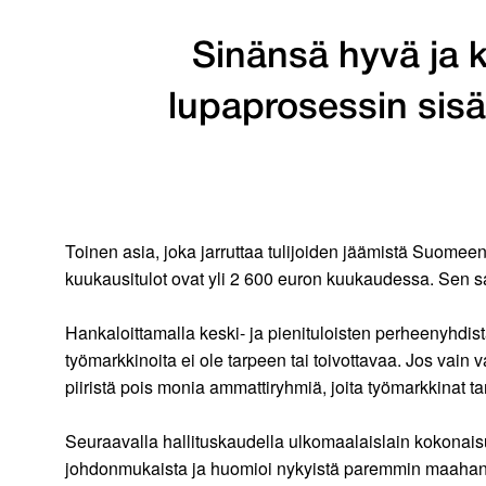
Sinänsä hyvä ja k
lupaprosessin sisä
Toinen asia, joka jarruttaa tulijoiden jäämistä Suome
kuukausitulot ovat yli 2 600 euron kuukaudessa. Sen 
Hankaloittamalla keski- ja pienituloisten perheenyhd
työmarkkinoita ei ole tarpeen tai toivottavaa. Jos v
piiristä pois monia ammattiryhmiä, joita työmarkkinat tar
Seuraavalla hallituskaudella ulkomaalaislain kokonaisu
johdonmukaista ja huomioi nykyistä paremmin maahant