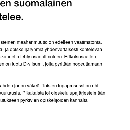
ten suomalainen
telee.
perusteinen maahanmuutto on edelleen vaatimatonta.
jä- ja opiskelijaryhmiä yhdenvertaisesti kohtelevaa
skaudella tehty osaoptimoiden. Erikoisosaajien,
n on luotu D-viisumi, jolla pyritään nopeuttamaan
 kahden jonon väkeä. Toisten lupaprosessi on ohi
kuukausia. Pikakaista loi oleskelulupajärjestelmään
lutukseen pyrkivien opiskelijoiden kannalta