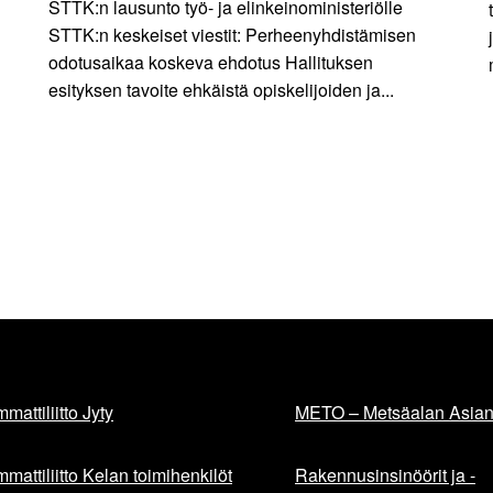
STTK:n lausunto työ- ja elinkeinoministeriölle
STTK:n keskeiset viestit: Perheenyhdistämisen
odotusaikaa koskeva ehdotus Hallituksen
esityksen tavoite ehkäistä opiskelijoiden ja...
mattiliitto Jyty
METO – Metsäalan Asiant
mattiliitto Kelan toimihenkilöt
Rakennusinsinöörit ja -