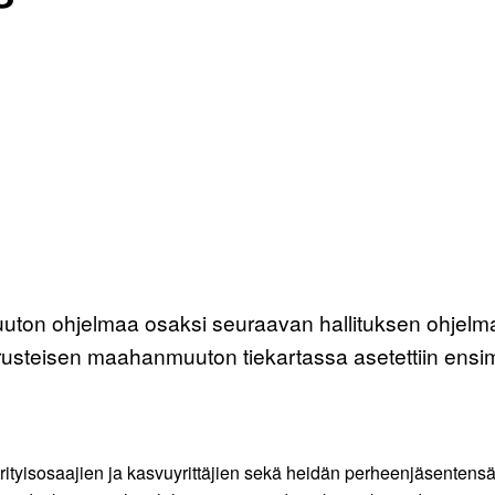
on ohjelmaa osaksi seuraavan hallituksen ohjelmaa. 
sperusteisen maahanmuuton tiekartassa asetettiin e
erityisosaajien ja kasvuyrittäjien sekä heidän perheenjäsentens