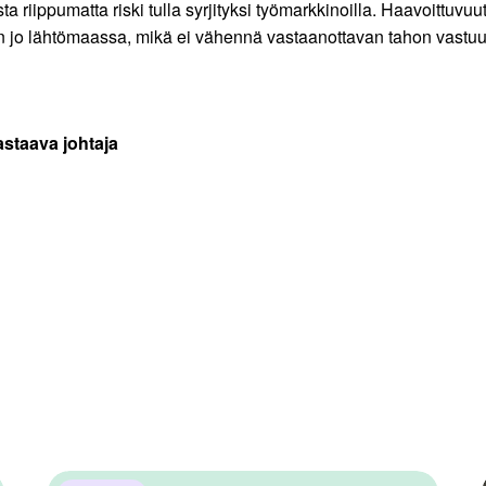
ta riippumatta riski tulla syrjityksi työmarkkinoilla. Haavoittuv
n jo lähtömaassa, mikä ei vähennä vastaanottavan tahon vastuu
astaava johtaja