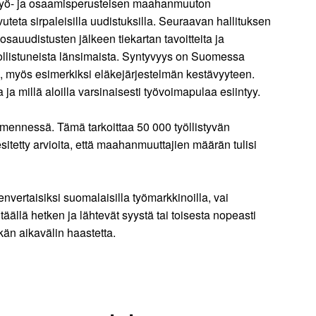
ä työ- ja osaamisperusteisen maahanmuuton
vuteta sirpaleisilla uudistuksilla. Seuraavan hallituksen
osauudistusten jälkeen tiekartan tavoitteita ja
ollistuneista länsimaista. Syntyvyys on Suomessa
e, myös esimerkiksi eläkejärjestelmän kestävyyteen.
a millä aloilla varsinaisesti työvoimapulaa esiintyy.
mennessä. Tämä tarkoittaa 50 000 työllistyvän
tetty arvioita, että maahanmuuttajien määrän tulisi
vertaisiksi suomalaisilla työmarkkinoilla, vai
äällä hetken ja lähtevät syystä tai toisesta nopeasti
kän aikavälin haastetta.