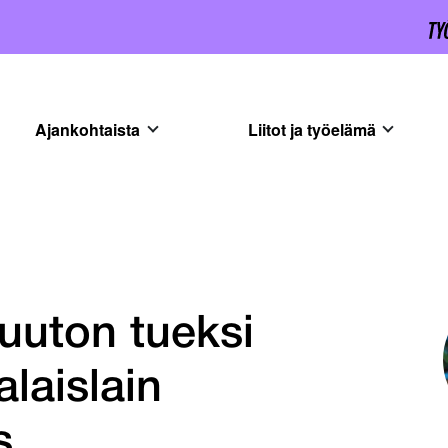
Ajankohtaista
Liitot ja työelämä
uton tueksi
laislain
s