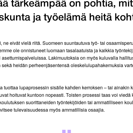
rää tärkeämpää on pohtia, mi
skunta ja työelämä heitä koh
asti, ne eivät vielä riitä. Suomeen suuntautuva työ- tai osaamis
– emme ole onnistuneet luomaan tasalaatuista ja kaikkia työnteki
i asettumispalveluissa. Lakimuutoksia on myös kuluvalla hallitu
iden sekä heidän perheenjäsentensä oleskelulupahakemuksia varte
a tuottaa lupaprosessin sisälle kahden kerroksen – tai ainakin
at hoituvat kuntoon nopeasti. Toisten prosessi taas voi viedä 
 koulutuksen suorittaneiden työntekijöiden tai ammatilliseen kou
vitsee tulevaisuudessa myös ammatillisia osaajia.