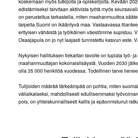
koskemaan myös tutkijoita ja opiskelijoita. Kevään 2
edistämiseksi tarvitaan aktiivista työtä myös seuraavall
on perusteltua tarkastella, miten maahanmuuttoa säätelev
tarpeita.Suomi on ikääntyvä maa. Vastaavassa tilantee
erityisen vähäistä ja työikäinen väestömme supistuu. 
Osaajapula on jo nyt laajasti tunnistettu kasvun este. 
Nykyisen hallituksen tiekartan tavoite on tuplata työ
maahanmuuttajan kokonaislisäystä. Vuoden 2030 jälkeen 
olla 35 000 henkilöä vuodessa. Todellinen tarve liene
Tulijoiden määrää tärkeämpää on pohtia, miten suomalai
väliaikaiseksi, mahdollisesti edullisemmaksi työvoimare
pois, on yhteiskunnallisesti kallis ja epäonnistunut ra