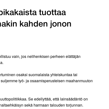
pikakaista tuottaa
inakin kahden jonon
istuu vain, jos nelihenkisen perheen elättäjän
a.
rtuminen osaksi suomalaista yhteiskuntaa tai
en, suljemme työ- ja osaamisperusteisen maahanmuuton
ttopolitiikkaa. Se edellyttää, että lainsäädäntö on
naltaehkäisyn sekä harmaan talouden torjunnan.