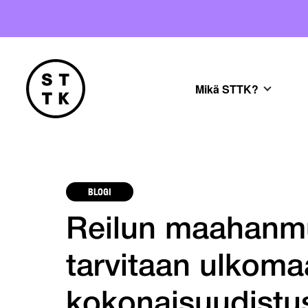
Mikä STTK?
BLOGI
Reilun maahanmu
tarvitaan ulkomaa
kokonaisuudistu