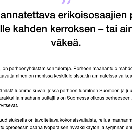
annatettava erikoisosaajien 
lle kahden kerroksen – tai a
väkeä.
en, on perheenyhdistämisen tuloraja. Perheen maahantulo mahdoll
saavuttaminen on monissa keskituloisissakin ammateissa vaikea
istämistä luomme kuvaa, jossa perheen tuominen Suomeen ja juu
ain varakkailla maahanmuuttajilla on Suomessa oikeus perheese
vitsevat.
udistuksella on tavoiteltava kokonaisvaltaista, reilua maahanmuu
uloprosessin osana työperäisen hyväksikäytön ja syrjinnän en