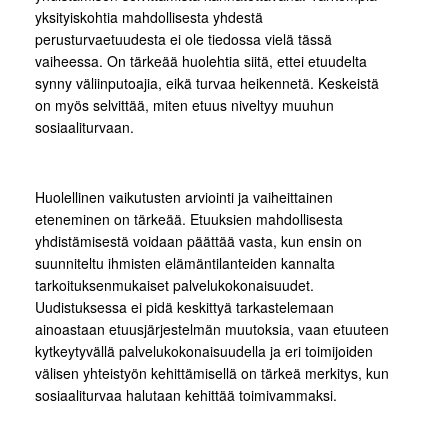
yksityiskohtia mahdollisesta yhdestä
perusturvaetuudesta ei ole tiedossa vielä tässä
vaiheessa. On tärkeää huolehtia siitä, ettei etuudelta
synny väliinputoajia, eikä turvaa heikennetä. Keskeistä
on myös selvittää, miten etuus niveltyy muuhun
sosiaaliturvaan.
Huolellinen vaikutusten arviointi ja vaiheittainen
eteneminen on tärkeää. Etuuksien mahdollisesta
yhdistämisestä voidaan päättää vasta, kun ensin on
suunniteltu ihmisten elämäntilanteiden kannalta
tarkoituksenmukaiset palvelukokonaisuudet.
Uudistuksessa ei pidä keskittyä tarkastelemaan
ainoastaan etuusjärjestelmän muutoksia, vaan etuuteen
kytkeytyvällä palvelukokonaisuudella ja eri toimijoiden
välisen yhteistyön kehittämisellä on tärkeä merkitys, kun
sosiaaliturvaa halutaan kehittää toimivammaksi.