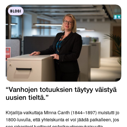
BLOGI
“Vanhojen totuuksien täytyy väistyä
uusien tieltä.”
Kirjailija-vaikuttaja Minna Canth (1844–1897) muistutti jo
1800-luvulla, että yhteiskunta ei voi jäädä paikalleen, jos
sen rakenteet tuottavat epäoikeudenmukaisuutta....