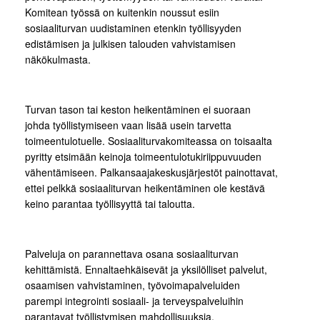
Komitean työssä on kuitenkin noussut esiin
sosiaaliturvan uudistaminen etenkin työllisyyden
edistämisen ja julkisen talouden vahvistamisen
näkökulmasta.
Turvan tason tai keston heikentäminen ei suoraan
johda työllistymiseen vaan lisää usein tarvetta
toimeentulotuelle. Sosiaaliturvakomiteassa on toisaalta
pyritty etsimään keinoja toimeentulotukiriippuvuuden
vähentämiseen. Palkansaajakeskusjärjestöt painottavat,
ettei pelkkä sosiaaliturvan heikentäminen ole kestävä
keino parantaa työllisyyttä tai taloutta.
Palveluja on parannettava osana sosiaaliturvan
kehittämistä. Ennaltaehkäisevät ja yksilölliset palvelut,
osaamisen vahvistaminen, työvoimapalveluiden
parempi integrointi sosiaali- ja terveyspalveluihin
parantavat työllistymisen mahdollisuuksia.