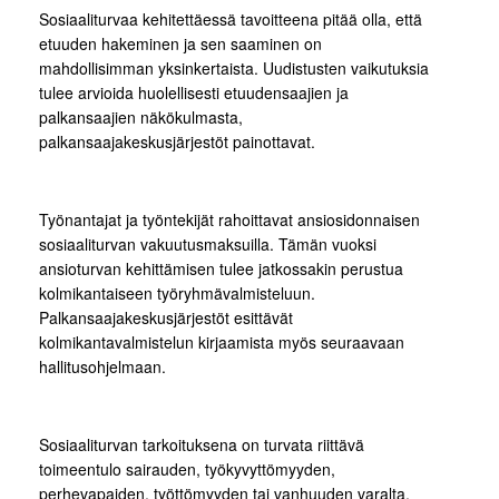
Sosiaaliturvaa kehitettäessä tavoitteena pitää olla, että
etuuden hakeminen ja sen saaminen on
mahdollisimman yksinkertaista. Uudistusten vaikutuksia
tulee arvioida huolellisesti etuudensaajien ja
palkansaajien näkökulmasta,
palkansaajakeskusjärjestöt painottavat.
Työnantajat ja työntekijät rahoittavat ansiosidonnaisen
sosiaaliturvan vakuutusmaksuilla. Tämän vuoksi
ansioturvan kehittämisen tulee jatkossakin perustua
kolmikantaiseen työryhmävalmisteluun.
Palkansaajakeskusjärjestöt esittävät
kolmikantavalmistelun kirjaamista myös seuraavaan
hallitusohjelmaan.
Sosiaaliturvan tarkoituksena on turvata riittävä
toimeentulo sairauden, työkyvyttömyyden,
perhevapaiden, työttömyyden tai vanhuuden varalta.