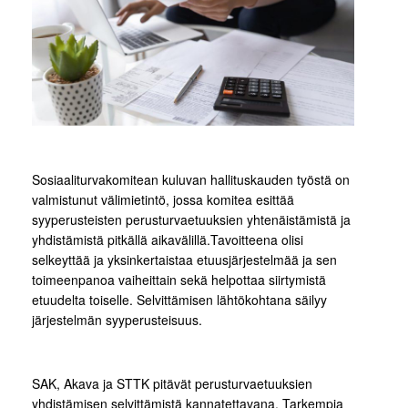
Sosiaaliturvakomitean kuluvan hallituskauden työstä on
valmistunut välimietintö, jossa komitea esittää
syyperusteisten perusturvaetuuksien yhtenäistämistä ja
yhdistämistä pitkällä aikavälillä.Tavoitteena olisi
selkeyttää ja yksinkertaistaa etuusjärjestelmää ja sen
toimeenpanoa vaiheittain sekä helpottaa siirtymistä
etuudelta toiselle. Selvittämisen lähtökohtana säilyy
järjestelmän syyperusteisuus.
SAK, Akava ja STTK pitävät perusturvaetuuksien
yhdistämisen selvittämistä kannatettavana. Tarkempia