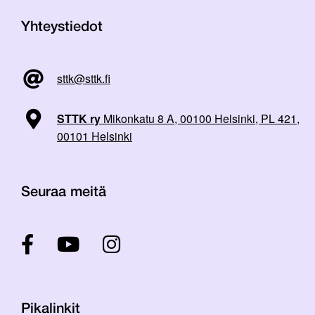
Yhteystiedot
sttk@sttk.fi
STTK ry
Mikonkatu 8 A, 00100 Helsinki, PL 421,
00101 Helsinki
Seuraa meitä
Pikalinkit