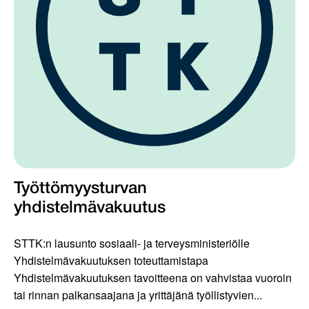
Työttömyysturvan
yhdistelmävakuutus
STTK:n lausunto sosiaali- ja terveysministeriölle
Yhdistelmävakuutuksen toteuttamistapa
Yhdistelmävakuutuksen tavoitteena on vahvistaa vuoroin
tai rinnan palkansaajana ja yrittäjänä työllistyvien...