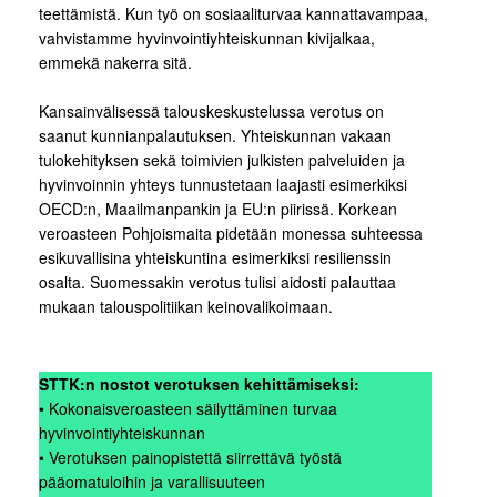
teettämistä. Kun työ on sosiaaliturvaa kannattavampaa,
vahvistamme hyvinvointiyhteiskunnan kivijalkaa,
emmekä nakerra sitä.
Kansainvälisessä talouskeskustelussa verotus on
saanut kunnianpalautuksen. Yhteiskunnan vakaan
tulokehityksen sekä toimivien julkisten palveluiden ja
hyvinvoinnin yhteys tunnustetaan laajasti esimerkiksi
OECD:n, Maailmanpankin ja EU:n piirissä. Korkean
veroasteen Pohjoismaita pidetään monessa suhteessa
esikuvallisina yhteiskuntina esimerkiksi resilienssin
osalta. Suomessakin verotus tulisi aidosti palauttaa
mukaan talouspolitiikan keinovalikoimaan.
STTK:n nostot verotuksen kehittämiseksi:
• Kokonaisveroasteen säilyttäminen turvaa
hyvinvointiyhteiskunnan
• Verotuksen painopistettä siirrettävä työstä
pääomatuloihin ja varallisuuteen