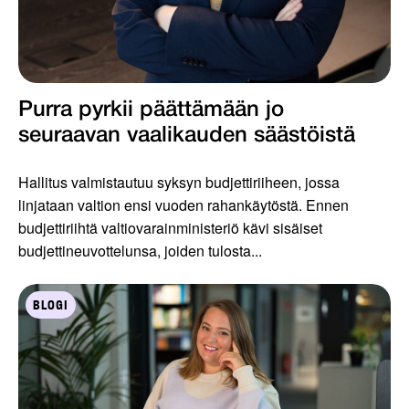
Purra pyrkii päättämään jo
seuraavan vaalikauden säästöistä
Hallitus valmistautuu syksyn budjettiriiheen, jossa
linjataan valtion ensi vuoden rahankäytöstä. Ennen
budjettiriihtä valtiovarainministeriö kävi sisäiset
budjettineuvottelunsa, joiden tulosta...
BLOGI