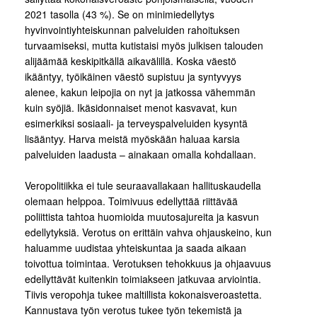
2021 tasolla (43 %). Se on minimiedellytys
hyvinvointiyhteiskunnan palveluiden rahoituksen
turvaamiseksi, mutta kutistaisi myös julkisen talouden
alijäämää keskipitkällä aikavälillä. Koska väestö
ikääntyy, työikäinen väestö supistuu ja syntyvyys
alenee, kakun leipojia on nyt ja jatkossa vähemmän
kuin syöjiä. Ikäsidonnaiset menot kasvavat, kun
esimerkiksi sosiaali- ja terveyspalveluiden kysyntä
lisääntyy. Harva meistä myöskään haluaa karsia
palveluiden laadusta – ainakaan omalla kohdallaan.
Veropolitiikka ei tule seuraavallakaan hallituskaudella
olemaan helppoa. Toimivuus edellyttää riittävää
poliittista tahtoa huomioida muutosajureita ja kasvun
edellytyksiä. Verotus on erittäin vahva ohjauskeino, kun
haluamme uudistaa yhteiskuntaa ja saada aikaan
toivottua toimintaa. Verotuksen tehokkuus ja ohjaavuus
edellyttävät kuitenkin toimiakseen jatkuvaa arviointia.
Tiivis veropohja tukee maltillista kokonaisveroastetta.
Kannustava työn verotus tukee työn tekemistä ja