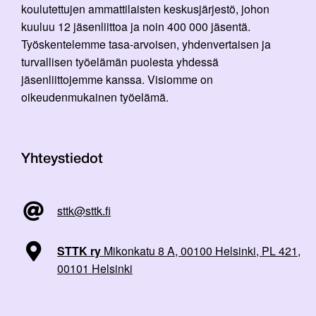
koulutettujen ammattilaisten keskusjärjestö, johon
kuuluu 12 jäsenliittoa ja noin 400 000 jäsentä.
Työskentelemme tasa-arvoisen, yhdenvertaisen ja
turvallisen työelämän puolesta yhdessä
jäsenliittojemme kanssa. Visiomme on
oikeudenmukainen työelämä.
Yhteystiedot
sttk@sttk.fi
STTK ry
Mikonkatu 8 A, 00100 Helsinki, PL 421,
00101 Helsinki