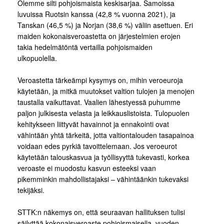
Olemme silti pohjoismaista keskisarjaa. Samoissa
luvuissa Ruotsin kanssa (42,8 % vuonna 2021), ja
Tanskan (46,5 %) ja Norjan (38,6 %) väliin asettuen. Eri
maiden kokonaisveroastetta on järjestelmien erojen
takia hedelmätöntä vertailla pohjoismaiden
ulkopuolella.
Veroastetta tärkeämpi kysymys on, mihin veroeuroja
käytetään, ja mitkä muutokset valtion tulojen ja menojen
taustalla vaikuttavat. Vaalien lähestyessä puhumme
paljon julkisesta velasta ja leikkauslistoista. Tulopuolen
kehitykseen liittyvät havainnot ja ennakointi ovat
vähintään yhtä tärkeitä, jotta valtiontalouden tasapainoa
voidaan edes pyrkiä tavoittelemaan. Jos veroeurot
käytetään talouskasvua ja työllisyyttä tukevasti, korkea
veroaste ei muodostu kasvun esteeksi vaan
pikemminkin mahdollistajaksi – vähintäänkin tukevaksi
tekijäksi.
STTK:n näkemys on, että seuraavan hallituksen tulisi
säilyttää kokonaisveroaste pohjoismaisella, vuoden