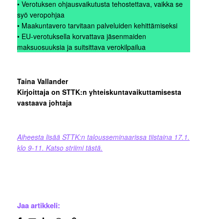
• Verotuksen ohjausvaikutusta tehostettava, vaikka se
syö veropohjaa
• Maakuntavero tarvitaan palveluiden kehittämiseksi
• EU-verotuksella korvattava jäsenmaiden
maksuosuuksia ja suitsittava verokilpailua
Taina Vallander
Kirjoittaja on STTK:n yhteiskuntavaikuttamisesta
vastaava johtaja
Aiheesta lisää STTK:n talousseminaarissa tiistaina 17.1.
klo 9-11. Katso striimi tästä.
Jaa artikkeli: