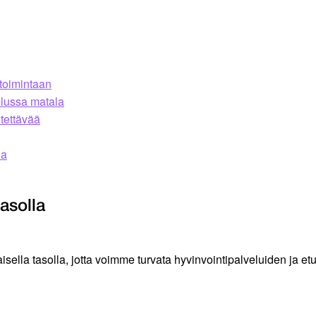
 toimintaan
ilussa matala
tettävää
ia
asolla
lla tasolla, jotta voimme turvata hyvinvointipalveluiden ja etu