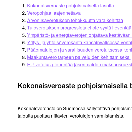
Kokonaisveroaste pohjoismaisella tasolla
Veropohjaa laajennettava
Arvonlisäverotuksen tehokkuutta vara kehittää
Tuloverotuksen progressiota ei ole syytä lieventää
Ympäristö- ja energiaverojen ohjattava kestävään
Yritys- ja yhteisöverokanta kansainvälisessä verta
Pääomatulojen ja varallisuuden verotuksessa kehi
Maakuntavero tarpeen palveluiden kehittämiseksi
EU-verotus pienentää jäsenmaiden maksuosuuks
Kokonaisveroaste pohjoismaisella t
Kokonaisveroaste on Suomessa säilytettävä pohjoismaise
taloutta puoltaa riittävien verotulojen varmistamista.