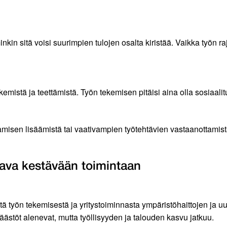
kin sitä voisi suurimpien tulojen osalta kiristää. Vaikka työn ra
emistä ja teettämistä. Työn tekemisen pitäisi aina olla sosiaa
aamisen lisäämistä tai vaativampien työtehtävien vastaanottamista.
tava kestävään toimintaan
tä työn tekemisestä ja yritystoiminnasta ympäristöhaittojen ja
äästöt alenevat, mutta työllisyyden ja talouden kasvu jatkuu.