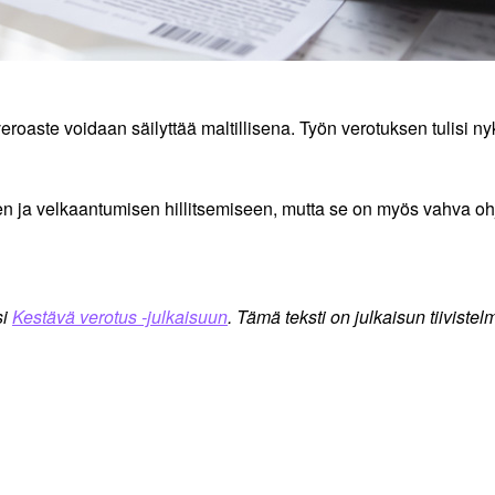
roaste voidaan säilyttää maltillisena. Työn verotuksen tulisi ny
n ja velkaantumisen hillitsemiseen, mutta se on myös vahva oh
si
Kestävä verotus -julkaisuun
. Tämä teksti on julkaisun tiivistel