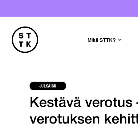
Mikä STTK?
JULKAISU
Kestävä verotus 
verotuksen kehit