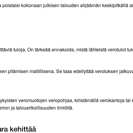
oistaisi kokonaan julkisen talouden alijäämän keskipitkällä aik
iittäviä tuloja. On tärkeää ennakoida, mistä lähteistä verotulot 
en pitämisen maltillisena. Se taas edellyttää verotuksen jatkuv
ykyisten veromuotojen veropohjaa, kiristämällä verokantoja tai e
ron ja talousrikollisuuden ilmiöitä.
ra kehittää