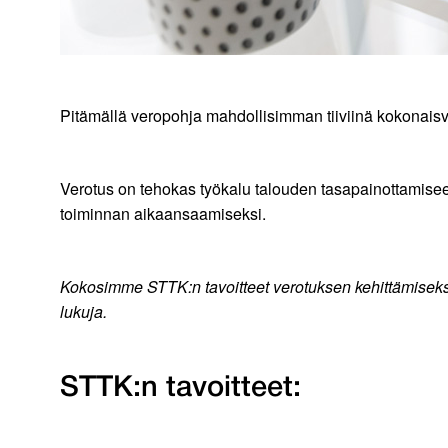
Pitämällä veropohja mahdollisimman tiiviinä kokonaisve
Verotus on tehokas työkalu talouden tasapainottamisee
toiminnan aikaansaamiseksi.
Kokosimme STTK:n tavoitteet verotuksen kehittämisek
lukuja.
STTK:n tavoitteet: