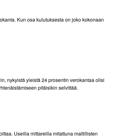
rokanta. Kun osa kulutuksesta on joko kokonaan
n, nykyistä yleistä 24 prosentin verokantaa olisi
htenäistämiseen pitäisikin selvittää.
taa. Useilla mittareilla mitattuna maltillisten