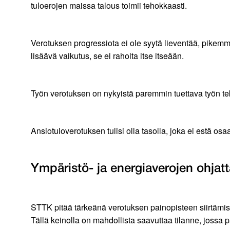
tuloerojen maissa talous toimii tehokkaasti.
Verotuksen progressiota ei ole syytä lieventää, pikemmin
lisäävä vaikutus, se ei rahoita itse itseään.
Työn verotuksen on nykyistä paremmin tuettava työn tek
Ansiotuloverotuksen tulisi olla tasolla, joka ei estä os
Ympäristö- ja energiaverojen ohjat
STTK pitää tärkeänä verotuksen painopisteen siirtämis
Tällä keinolla on mahdollista saavuttaa tilanne, jossa p