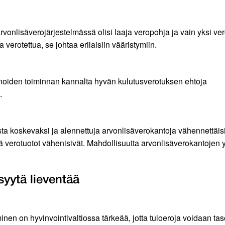
onlisäverojärjestelmässä olisi laaja veropohja ja vain yksi ve
verotettua, se johtaa erilaisiin vääristymiin.
inoiden toiminnan kannalta hyvän kulutusverotuksen ehtoja
.
ta koskevaksi ja alennettuja arvonlisäverokantoja vähennettäisii
tä verotuotot vähenisivät. Mahdollisuutta arvonlisäverokantojen y
syytä lieventää
en on hyvinvointivaltiossa tärkeää, jotta tuloeroja voidaan tasoit