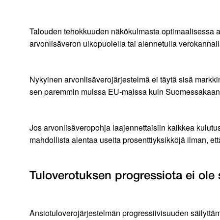
Talouden tehokkuuden näkökulmasta optimaalisessa arv
arvonlisäveron ulkopuolella tai alennetulla verokannalla 
Nykyinen arvonlisäverojärjestelmä ei täytä sisä markk
sen paremmin muissa EU-maissa kuin Suomessakaan
Jos arvonlisäveropohja laajennettaisiin kaikkea kulutus
mahdollista alentaa useita prosenttiyksikköjä ilman, et
Tuloverotuksen progressiota ei ole 
Ansiotuloverojärjestelmän progressiivisuuden säilyttämin