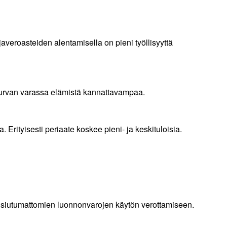
javeroasteiden alentamisella on pieni työllisyyttä
liturvan varassa elämistä kannattavampaa.
 Erityisesti periaate koskee pieni- ja keskituloisia.
 uusiutumattomien luonnonvarojen käytön verottamiseen.