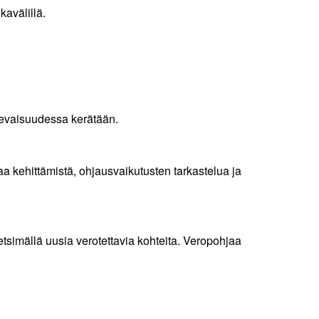
avälillä.
tulevaisuudessa kerätään.
aa kehittämistä, ohjausvaikutusten tarkastelua ja
tsimällä uusia verotettavia kohteita. Veropohjaa