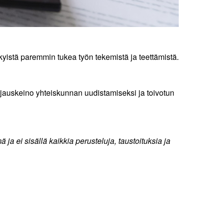
kyistä paremmin tukea työn tekemistä ja teettämistä.
jauskeino yhteiskunnan uudistamiseksi ja toivotun
mä ja ei sisällä kaikkia perusteluja, taustoituksia ja