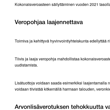
Kokonaisveroasteen säilyttäminen vuoden 2021 tasolla p
Veropohjaa laajennettava
Toimiva ja kehittyvä hyvinvointiyhteiskunta edellyttää r
Tiivis ja laaja veropohja mahdollistaa kokonaisveroaste
uudistamista.
Lisätuottoja voidaan saada esimerkiksi laajentamalla n
voidaan tiivistää kitkemällä harmaan talouden, veronkier
Arvonlisäverotuksen tehokkuutta va