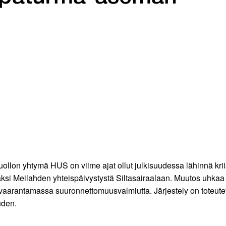
llon yhtymä HUS on viime ajat ollut julkisuudessa lähinnä krii
 Meilahden yhteispäivystystä Siltasairaalaan. Muutos uhkaa ha
rantamassa suuronnettomuusvalmiutta. Järjestely on toteutett
uden.