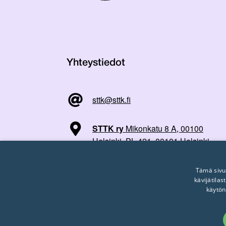
Yhteystiedot
sttk@sttk.fi
STTK ry
Mikonkatu 8 A, 00100
Helsinki, PL 421, 00101 Helsinki
Tämä sivu
kävijätila
käytön