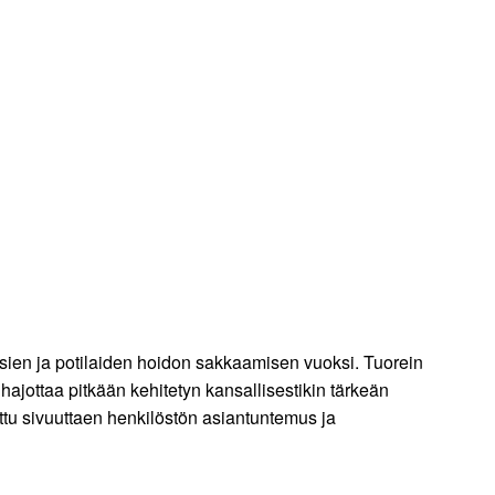
sien ja potilaiden hoidon sakkaamisen vuoksi. Tuorein
jottaa pitkään kehitetyn kansallisestikin tärkeän
u sivuuttaen henkilöstön asiantuntemus ja