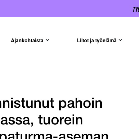
Ajankohtaista
Liitot ja työelämä
nistunut pahoin
kassa, tuorein
apaturma-aseman