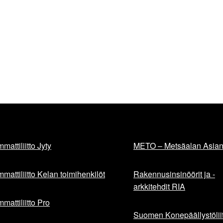
mattiliitto Jyty
METO – Metsäalan Asiant
mattiliitto Kelan toimihenkilöt
Rakennusinsinöörit ja -
arkkitehdit RIA
mattiliitto Pro
Suomen Konepäällystöliit