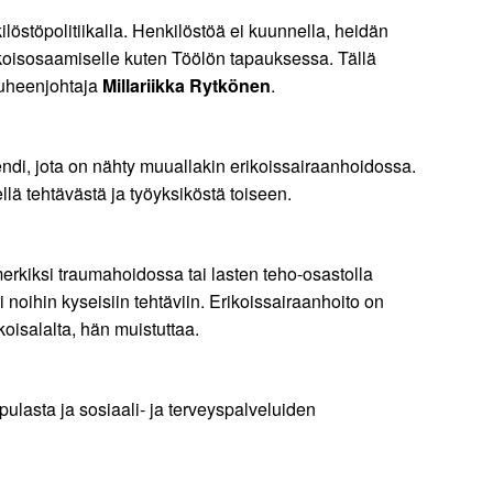
löstöpolitiikalla. Henkilöstöä ei kuunnella, heidän
rikoisosaamiselle kuten Töölön tapauksessa. Tällä
puheenjohtaja
Millariikka Rytkönen
.
di, jota on nähty muuallakin erikoissairaanhoidossa.
ellä tehtävästä ja työyksiköstä toiseen.
merkiksi traumahoidossa tai lasten teho-osastolla
 noihin kyseisiin tehtäviin. Erikoissairaanhoito on
oisalalta, hän muistuttaa.
pulasta ja sosiaali- ja terveyspalveluiden