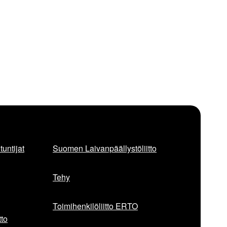
untijat
Suomen Laivanpäällystöliitto
Tehy
Toimihenkilöliitto ERTO
to