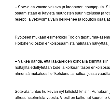
– Sote-alaa vaivaa vakava ja krooninen hoitajapula. Sik
osaamistaan ei käytetä muutosten suunnittelussa ja tot
reseptillä vetovoima vain heikkenee ja loputkin osaaj
Rytkösen mukaan esimerkiksi Töölön tapaturma-aseman 
Hoitohenkilöstön erikoisosaamista halutaan häivyttää ja k
– Vaikea nähdä, että lääkäreiden kohdalla toimittaisiin
hoitajilta edellytetään todella korkean tason erikoisos
nimensä mukaisesti erikoistunutta hoitoa, jossa vaadita
Sote-ala tuntuu kulkevan nyt kriisistä kriisin. Puhutaa
aliresurssoinnista vuosia. Viesti on kaikunut kuuroille ko