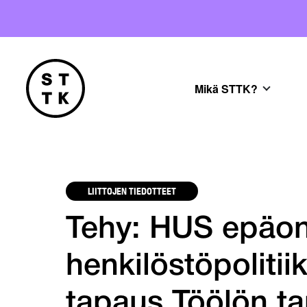
Mikä STTK?
LIITTOJEN TIEDOTTEET
Tehy: HUS epäon
henkilöstö­politii
tapaus Töölön t