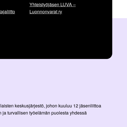
Yhteistyöjäsen LUVA –
jaliitto
Luonnonvarat ry
aisten keskusjärjestö, johon kuuluu 12 jäsenliittoa
 ja turvallisen työelämän puolesta yhdessä