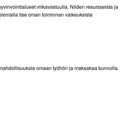
hyvinvointialueet virkavastuulla. Niiden resursseista ja
telemalla itse oman toiminnan vaikeuksista
utusmahdollisuuksia omaan työhön ja maksakaa kunnolla.