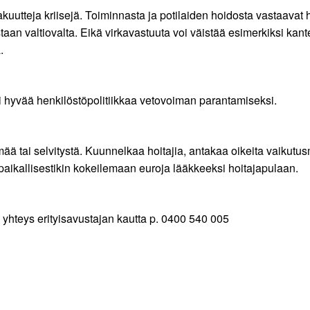
akuutteja kriisejä. Toiminnasta ja potilaiden hoidosta vastaavat 
an valtiovalta. Eikä virkavastuuta voi väistää esimerkiksi kan
.
i hyvää henkilöstöpolitiikkaa vetovoiman parantamiseksi.
yhmää tai selvitystä. Kuunnelkaa hoitajia, antakaa oikeita vaik
aikallisestikin kokeilemaan euroja lääkkeeksi hoitajapulaan.
yhteys erityisavustajan kautta p. 0400 540 005