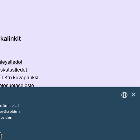
kalinkit
teystiedot
skutustiedot
TK:n kuvapankki
etosuojaseloste
×
rvallisemman tilan periaatteet
ttämiseksi
 evästeiden
FINNISH
steiden
ENGLISH
SWEDISH