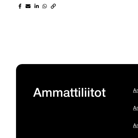
Am
Ammattiliitot
Am
Am