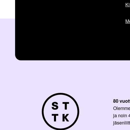
Ki
Me
80 vuot
Olemme p
ja noin
jäsenli