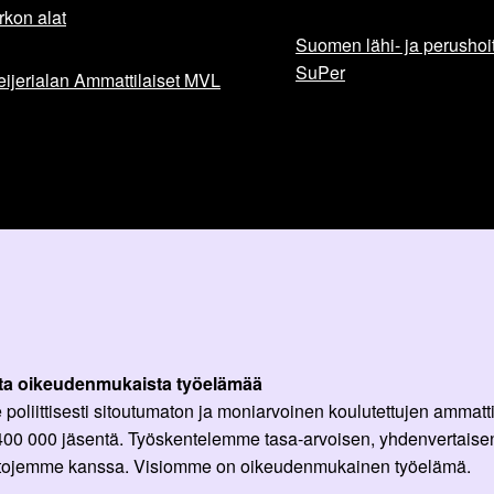
rkon alat
Suomen lähi- ja perushoita
SuPer
ijerialan Ammattilaiset MVL
ta oikeudenmukaista työelämää
oliittisesti sitoutumaton ja moniarvoinen koulutettujen ammattil
 400 000 jäsentä. Työskentelemme tasa-arvoisen, yhdenvertaisen
ittojemme kanssa. Visiomme on oikeudenmukainen työelämä.