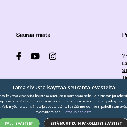
Seuraa meitä
Pi
Yh
La
ST
Ti
Tu
Tämä sivusto käyttää seuranta-evästeitä
sto käyttää evästeitä käyttökokemuksen parantamiseksi ja sivuston jatkokehi
stojen avulla. Voit varmistaa sivuston ominaisuuksien toiminnan hyväksymällä
. Voit myös lukea lisätietoja evästeistä, tai estää muiden kuin pakollisten evä
hyödyntämisen.
Tietosuojaseloste
SALLI EVÄSTEET
ESTÄ MUUT KUIN PAKOLLISET EVÄSTEET
© 2026
STTK.
Made with ❤ by
Avoin.Systems