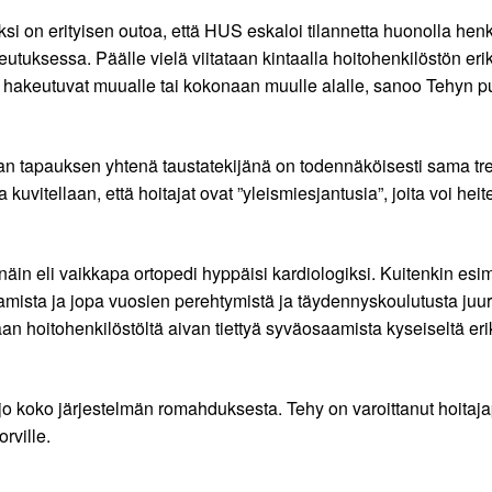
si on erityisen outoa, että HUS eskaloi tilannetta huonolla henki
eutuksessa. Päälle vielä viitataan kintaalla hoitohenkilöstön e
at hakeutuvat muualle tai kokonaan muulle alalle, sanoo Tehyn 
tapauksen yhtenä taustatekijänä on todennäköisesti sama tren
uvitellaan, että hoitajat ovat ”yleismiesjantusia”, joita voi heit
 näin eli vaikkapa ortopedi hyppäisi kardiologiksi. Kuitenkin esi
aamista ja jopa vuosien perehtymistä ja täydennyskoulutusta juuri
an hoitohenkilöstöltä aivan tiettyä syväosaamista kyseiseltä erik
n jo koko järjestelmän romahduksesta. Tehy on varoittanut hoitaja
rville.