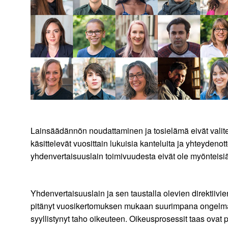
Lainsäädännön noudattaminen ja tosielämä eivät valit
käsittelevät vuosittain lukuisia kanteluita ja yhteydenott
yhdenvertaisuuslain toimivuudesta eivät ole myönteisiä
Yhdenvertaisuuslain ja sen taustalla olevien direktiivien
pitänyt vuosikertomuksen mukaan suurimpana ongelmana 
syyllistynyt taho oikeuteen. Oikeusprosessit taas ovat pit