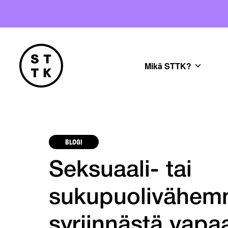
Mikä STTK?
BLOGI
Seksuaali- tai
sukupuolivähemm
syrjinnästä vapa