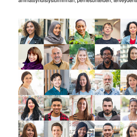
ammattiyhdistystoiminnan, perhesuhteiden, terveydenti