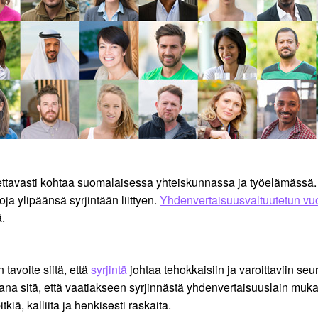
ettavasti kohtaa suomalaisessa yhteiskunnassa ja työelämässä.
oja ylipäänsä syrjintään liittyen.
Yhdenvertaisuusvaltuutetun v
.
 tavoite siitä, että
syrjintä
johtaa tehokkaisiin ja varoittaviin seu
sitä, että vaatiakseen syrjinnästä yhdenvertaisuuslain mukaist
kiä, kalliita ja henkisesti raskaita.