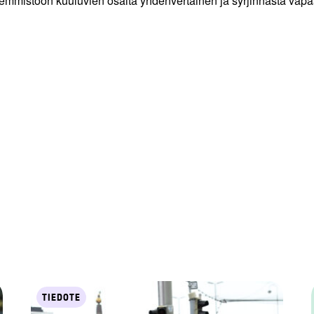
emmistöön kuuluvien osalta yhdenvertainen ja syrjinnästä vapaa
TIEDOTE