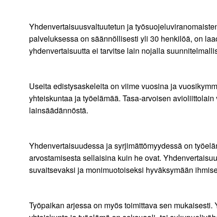
Yhdenvertaisuusvaltuutetun ja työsuojeluviranomaisten 
palveluksessa on säännöllisesti yli 30 henkilöä, on laa
yhdenvertaisuutta ei tarvitse lain nojalla suunnitelmalli
Useita edistysaskeleita on viime vuosina ja vuosikymm
yhteiskuntaa ja työelämää. Tasa-arvoisen avioliittolai
lainsäädännöstä.
Yhdenvertaisuudessa ja syrjimättömyydessä on työelämä
arvostamisesta sellaisina kuin he ovat. Yhdenvertaisuus
suvaitsevaksi ja monimuotoiseksi hyväksymään ihmiset 
Työpaikan arjessa on myös toimittava sen mukaisesti.