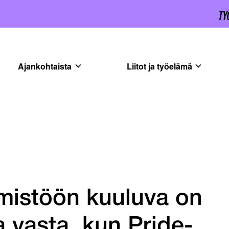
Ajankohtaista
Liitot ja työelämä
istöön kuuluva on
a vasta, kun Pride-