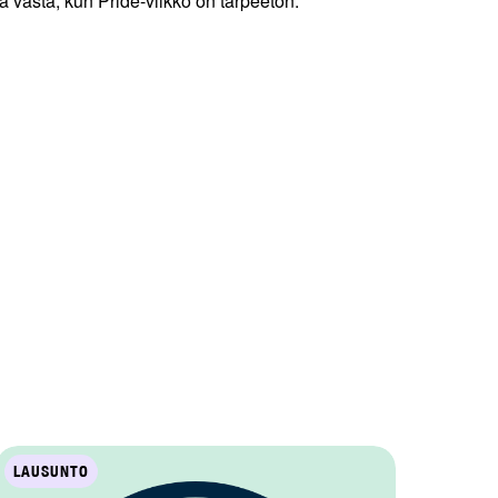
 vasta, kun Pride-viikko on tarpeeton.
LAUSUNTO