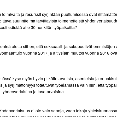
toimivalta ja resurssit syrjintään puuttumisessa ovat riittämät
dittava suunnitelma tarvittavista toimenpiteistä yhdenvertaisuud
sesti edistää alle 30 henkilön työpaikoilla?
eninä otettu siihen, että seksuaali- ja sukupuolivähemmistöje
n voimaantulo vuonna 2017 ja äitiyslain muutos vuonna 2018 ovat 
ssä kyse myös hyvin pitkälle arvoista, asenteista ja ennakkoluu
 ja syrjimättömyys toteutuvat työelämässä vain niin, että työpai
yhdenvertaisina ja tasa-arvoisina.
 Yhdenvertaisuus ei ole vain sanoja, vaan tekoja yhteiskunnas