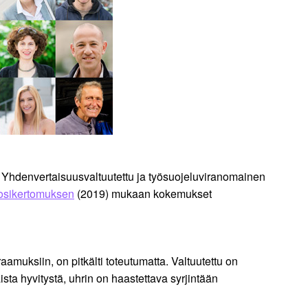
 Yhdenvertaisuusvaltuutettu ja työsuojeluviranomainen
uosikertomuksen
(2019) mukaan kokemukset
raamuksiin, on pitkälti toteutumatta. Valtuutettu on
a hyvitystä, uhrin on haastettava syrjintään