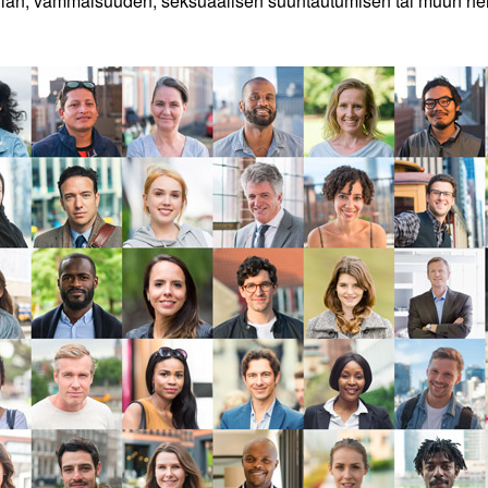
lan, vammaisuuden, seksuaalisen suuntautumisen tai muun henki