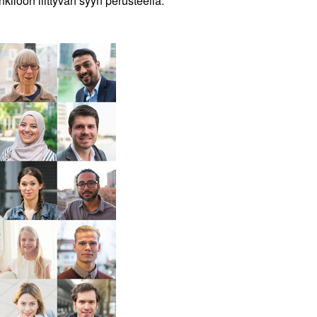
löön liittyvän syyn perusteella.