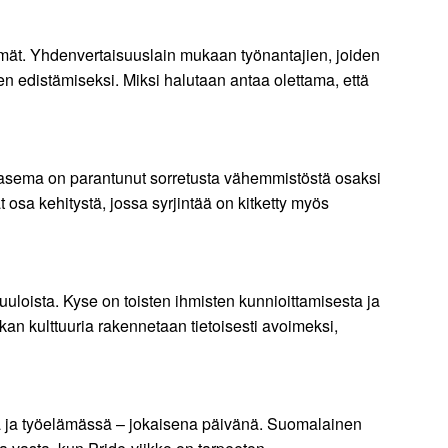
tömät. Yhdenvertaisuuslain mukaan työnantajien, joiden
en edistämiseksi. Miksi halutaan antaa olettama, että
n asema on parantunut sorretusta vähemmistöstä osaksi
osa kehitystä, jossa syrjintää on kitketty myös
loista. Kyse on toisten ihmisten kunnioittamisesta ja
kan kulttuuria rakennetaan tietoisesti avoimeksi,
sa ja työelämässä – jokaisena päivänä. Suomalainen