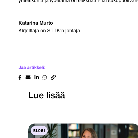
yhteiskunta ja työelämä on seksuaali- tai sukupuoliväh
Katarina Murto
Kirjoittaja on STTK:n johtaja
Jaa artikkeli:
Lue lisää
BLOGI