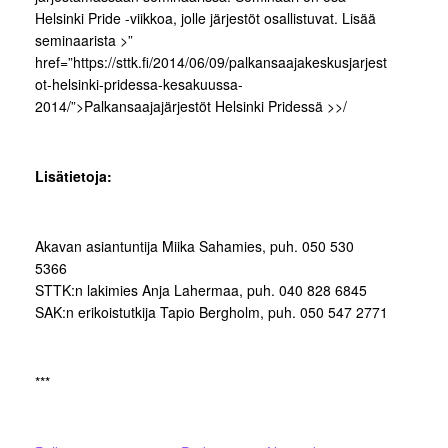
Helsinki Pride -viikkoa, jolle järjestöt osallistuvat. Lisää
seminaarista
>”
href=”https://sttk.fi/2014/06/09/palkansaajakeskusjarjest
ot-helsinki-pridessa-kesakuussa-
2014/”>Palkansaajajärjestöt Helsinki Pridessä >>/
Lisätietoja:
Akavan asiantuntija Miika Sahamies, puh. 050 530
5366
STTK:n lakimies Anja Lahermaa, puh. 040 828 6845
SAK:n erikoistutkija Tapio Bergholm, puh. 050 547 2771
***