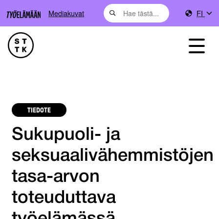
Mediakuvat
FI
TIEDOTE
Sukupuoli- ja
seksuaalivähemmistöjen
tasa-arvon
toteuduttava