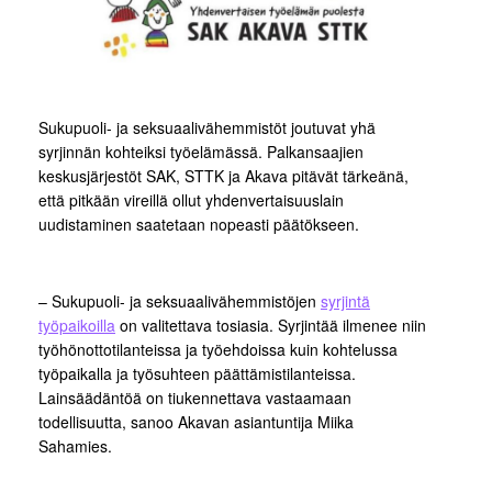
Sukupuoli- ja seksuaalivähemmistöt joutuvat yhä
syrjinnän kohteiksi työelämässä. Palkansaajien
keskusjärjestöt SAK, STTK ja Akava pitävät tärkeänä,
että pitkään vireillä ollut yhdenvertaisuuslain
uudistaminen saatetaan nopeasti päätökseen.
– Sukupuoli- ja seksuaalivähemmistöjen
syrjintä
työpaikoilla
on valitettava tosiasia. Syrjintää ilmenee niin
työhönottotilanteissa ja työehdoissa kuin kohtelussa
työpaikalla ja työsuhteen päättämistilanteissa.
Lainsäädäntöä on tiukennettava vastaamaan
todellisuutta, sanoo Akavan asiantuntija Miika
Sahamies.