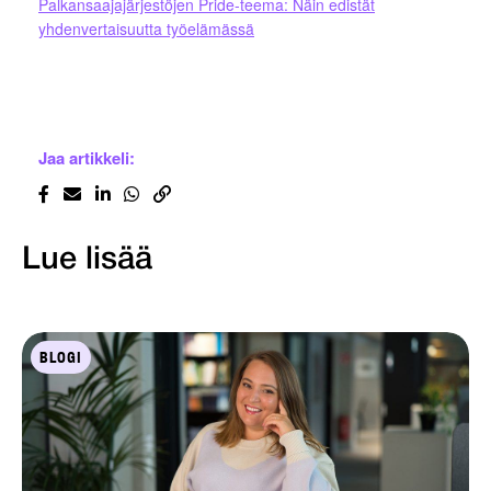
Palkansaajajärjestöjen Pride-teema: Näin edistät
yhdenvertaisuutta työelämässä
Jaa artikkeli:
Lue lisää
BLOGI