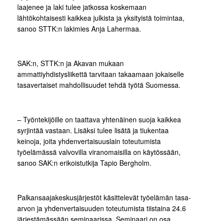
laajenee ja laki tulee jatkossa koskemaan
lähtökohtaisesti kaikkea julkista ja yksityistä toimintaa,
sanoo STTK:n lakimies Anja Lahermaa.
SAK:n, STTK:n ja Akavan mukaan
ammattiyhdistysliikettä tarvitaan takaamaan jokaiselle
tasavertaiset mahdollisuudet tehdä työtä Suomessa.
– Työntekijöille on taattava yhtenäinen suoja kaikkea
syrjintää vastaan. Lisäksi tulee lisätä ja tiukentaa
keinoja, joita yhdenvertaisuuslain toteutumista
työelämässä valvovilla viranomaisilla on käytössään,
sanoo SAK:n erikoistutkija Tapio Bergholm.
Palkansaajakeskusjärjestöt käsittelevät työelämän tasa-
arvon ja yhdenvertaisuuden toteutumista tiistaina 24.6
järjestämässään seminaarissa. Seminaari on osa