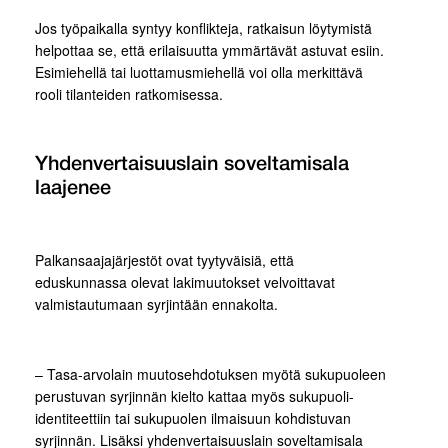
Jos työpaikalla syntyy konflikteja, ratkaisun löytymistä
helpottaa se, että erilaisuutta ymmärtävät astuvat esiin.
Esimiehellä tai luottamusmiehellä voi olla merkittävä
rooli tilanteiden ratkomisessa.
Yhdenvertaisuuslain soveltamisala
laajenee
Palkansaajajärjestöt ovat tyytyväisiä, että
eduskunnassa olevat lakimuutokset velvoittavat
valmistautumaan syrjintään ennakolta.
– Tasa-arvolain muutosehdotuksen myötä sukupuoleen
perustuvan syrjinnän kielto kattaa myös sukupuoli-
identiteettiin tai sukupuolen ilmaisuun kohdistuvan
syrjinnän. Lisäksi yhdenvertaisuuslain soveltamisala