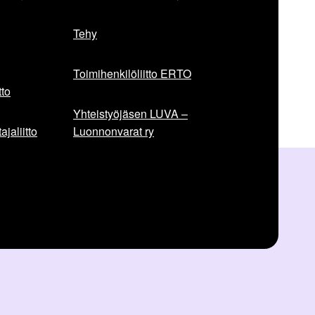
Tehy
Toimihenkilöliitto ERTO
to
Yhteistyöjäsen LUVA –
jaliitto
Luonnonvarat ry