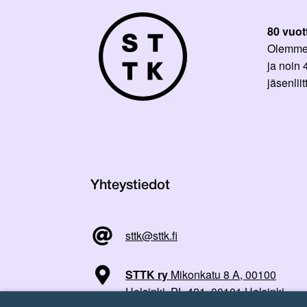
80 vuot
Olemme p
ja noin
jäsenli
Yhteystiedot
sttk@sttk.fi
STTK ry
Mikonkatu 8 A, 00100
Helsinki, PL 421, 00101 Helsinki