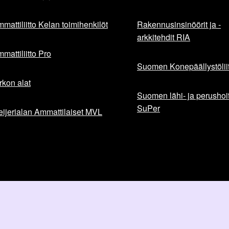
mattiliitto Kelan toimihenkilöt
Rakennusinsinöörit ja -
arkkitehdit RIA
mattiliitto Pro
Suomen Konepäällystöliit
rkon alat
Suomen lähi- ja perushoita
SuPer
ijerialan Ammattilaiset MVL