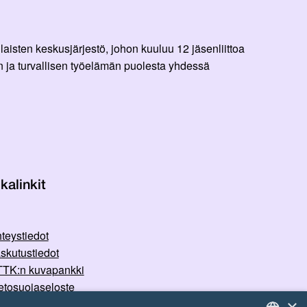
aisten keskusjärjestö, johon kuuluu 12 jäsenliittoa
 ja turvallisen työelämän puolesta yhdessä
kalinkit
teystiedot
skutustiedot
TK:n kuvapankki
etosuojaseloste
×
rvallisemman tilan periaatteet