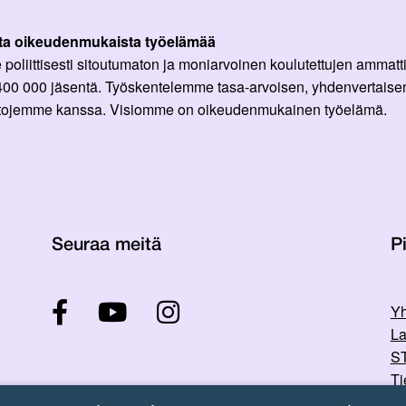
ta oikeudenmukaista työelämää
oliittisesti sitoutumaton ja moniarvoinen koulutettujen ammattil
 400 000 jäsentä. Työskentelemme tasa-arvoisen, yhdenvertaisen
ittojemme kanssa. Visiomme on oikeudenmukainen työelämä.
Seuraa meitä
Pi
Yh
La
ST
Ti
Tu