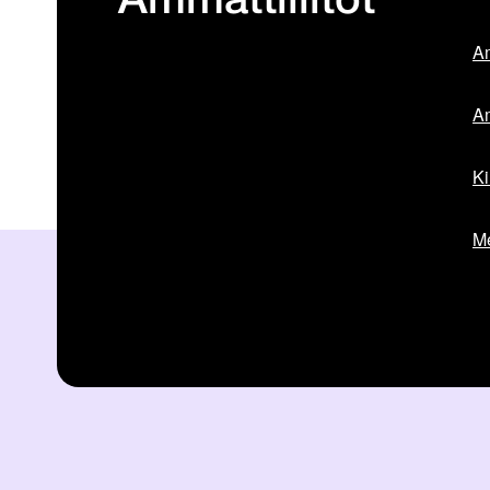
Ammattiliitot
Am
Am
Ki
Me