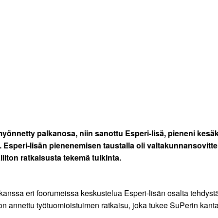
myönnetty palkanosa, niin sanottu Esperi-lisä, pieneni kes
 Esperi-lisän pienenemisen taustalla oli valtakunnansovittel
iiton ratkaisusta tekemä tulkinta.
anssa eri foorumeissa keskustelua Esperi-lisän osalta tehdystä
 on annettu työtuomioistuimen ratkaisu, joka tukee SuPerin kan