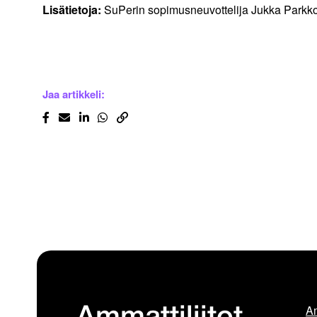
Lisätietoja:
SuPerin sopimusneuvottelija Jukka Parkk
Jaa artikkeli:
Am