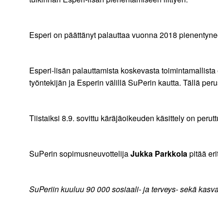
Esperi on päättänyt palauttaa vuonna 2018 pienentyneen
Esperi-lisän palauttamista koskevasta toimintamallist
työntekijän ja Esperin välillä SuPerin kautta. Tällä pe
Tiistaiksi 8.9. sovittu käräjäoikeuden käsittely on perutt
SuPerin sopimusneuvottelija
Jukka Parkkola
pitää eri
SuPeriin kuuluu 90 000 sosiaali- ja terveys- sekä kasvatu