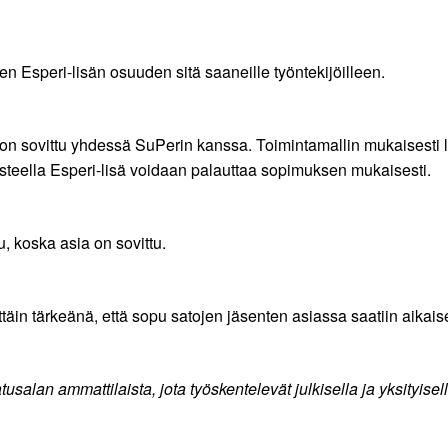
 Esperi-lisän osuuden sitä saaneille työntekijöilleen.
a on sovittu yhdessä SuPerin kanssa. Toimintamallin mukaisesti
rusteella Esperi-lisä voidaan palauttaa sopimuksen mukaisesti.
u, koska asia on sovittu.
ttäin tärkeänä, että sopu satojen jäsenten asiassa saatiin aikai
salan ammattilaista, jota työskentelevät julkisella ja yksityisell