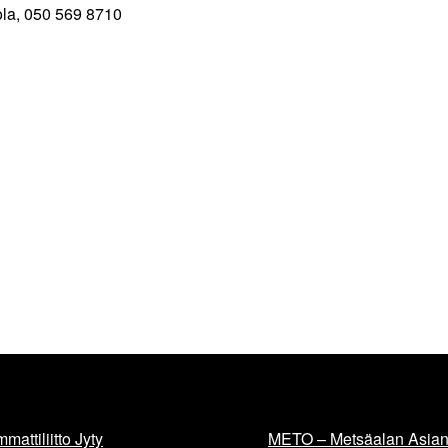
ola, 050 569 8710
mattiliitto Jyty
METO – Metsäalan Asiant