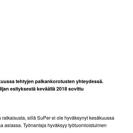
äkuussa tehtyjen palkankorotusten yhteydessä.
ijan esityksestä keväällä 2018 sovittu
 ratkaisusta, sillä SuPer ei ole hyväksynyt kesäkuussa
taa asiassa. Työnantaja hyväksyy työtuomioistuimen