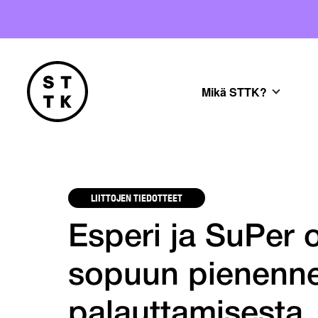
Mikä STTK?
LIITTOJEN TIEDOTTEET
Esperi ja SuPer 
sopuun pienenne
palauttamisesta