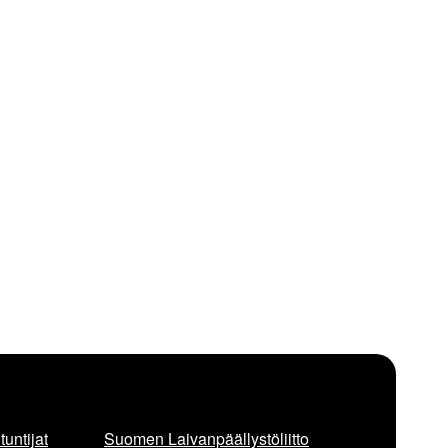
untijat
Suomen Laivanpäällystöliitto