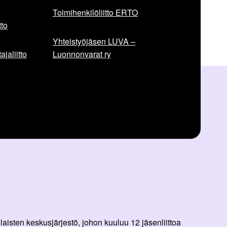
Toimihenkilöliitto ERTO
to
Yhteistyöjäsen LUVA –
jaliitto
Luonnonvarat ry
aisten keskusjärjestö, johon kuuluu 12 jäsenliittoa