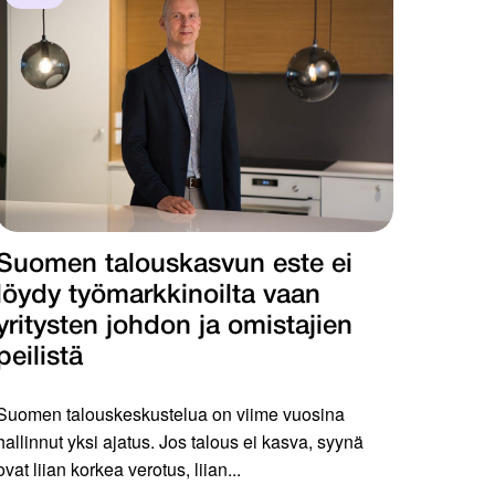
Suomen talouskasvun este ei
löydy työmarkkinoilta vaan
yritysten johdon ja omistajien
peilistä
Suomen talouskeskustelua on viime vuosina
hallinnut yksi ajatus. Jos talous ei kasva, syynä
ovat liian korkea verotus, liian...