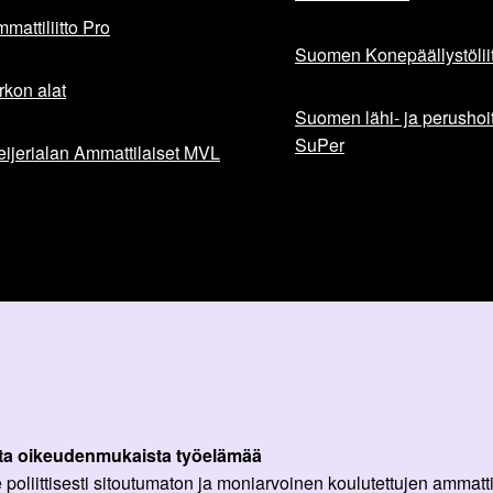
mattiliitto Pro
Suomen Konepäällystöliit
rkon alat
Suomen lähi- ja perushoita
SuPer
ijerialan Ammattilaiset MVL
ta oikeudenmukaista työelämää
oliittisesti sitoutumaton ja moniarvoinen koulutettujen ammattil