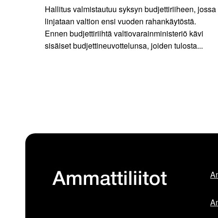
Hallitus valmistautuu syksyn budjettiriiheen, jossa
linjataan valtion ensi vuoden rahankäytöstä.
Ennen budjettiriihtä valtiovarainministeriö kävi
sisäiset budjettineuvottelunsa, joiden tulosta...
Am
Ammattiliitot
Am