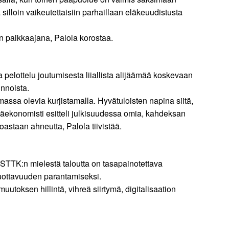
silloin vaikeutettaisiin parhaillaan eläkeuudistusta
den paikkaajana, Palola korostaa.
 pelottelu joutumisesta liiallista alijäämää koskevaan
innoista.
ssa olevia kurjistamalla. Hyvätuloisten napina siitä,
pääekonomisti esitteli julkisuudessa omia, kahdeksan
noastaan ahneutta, Palola tiivistää.
 STTK:n mielestä taloutta on tasapainotettava
 tuottavuuden parantamiseksi.
utoksen hillintä, vihreä siirtymä, digitalisaation