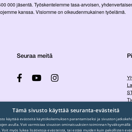
 400 000 jäsentä. Työskentelemme tasa-arvoisen, yhdenvertaisen
ittojemme kanssa. Visiomme on oikeudenmukainen työelämä.
Seuraa meitä
Pi
Yh
La
ST
Ti
Tu
Tämä sivusto käyttää seuranta-evästeitä
sto käyttää evästeitä käyttökokemuksen parantamiseksi ja sivuston jatkokehi
stojen avulla. Voit varmistaa sivuston ominaisuuksien toiminnan hyväksymällä
. Voit myös lukea lisätietoja evästeistä, tai estää muiden kuin pakollisten evä