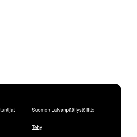
untijat
Suomen Laivanpäällystöliitto
Tehy