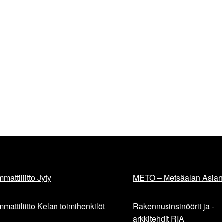
mattiliitto Jyty
METO – Metsäalan Asiant
mattiliitto Kelan toimihenkilöt
Rakennusinsinöörit ja -
arkkitehdit RIA