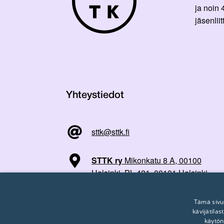
ja noin
jäsenli
Yhteystiedot
sttk@sttk.fi
STTK ry
Mikonkatu 8 A, 00100
Helsinki, PL 421, 00101 Helsinki
Tämä sivu
kävijätila
käytön