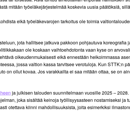
ästä mitään työeläkejärjestelmää koskevia uusia päätöksiä, sillä 
kohdista eikä työeläkevarojen tarkoitus ole toimia valtiontalou
eluun, jota hallitsee jatkuva pakkoon pohjautuva koreografia ja
olitiikkakaan ole koskaan vaihtoehdotonta vaan kyse on arvoval
n tehtävä oikeudenmukaisesti eikä ennestään heikoimmassa asema
anteessa, jossa valtion kassa tarvitsee verotuloja. Kun STTK:n 
uto on ollut kovaa. Jos varakkailta ei saa mitään ottaa, se on ai
iheen
ja julkisen talouden suunnitelmaan vuosille 2025 – 2028.
jelman, joka sisältää keinoja työllisyysasteen nostamiseksi ja
i otettava kiinni mahdollisuuksista, joita esimerkiksi ilmastonmu