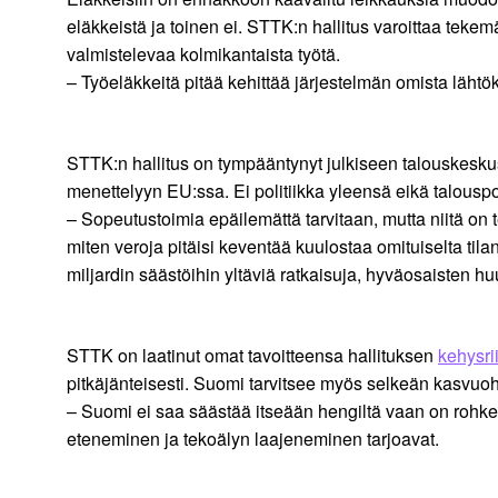
eläkkeistä ja toinen ei. STTK:n hallitus varoittaa tekem
valmistelevaa kolmikantaista työtä.
– Työeläkkeitä pitää kehittää järjestelmän omista lähtö
STTK:n hallitus on tympääntynyt julkiseen talouskeskust
menettelyyn EU:ssa. Ei politiikka yleensä eikä talousp
– Sopeutustoimia epäilemättä tarvitaan, mutta niitä o
miten veroja pitäisi keventää kuulostaa omituiselta til
miljardin säästöihin yltäviä ratkaisuja, hyväosaisten hu
STTK on laatinut omat tavoitteensa hallituksen
kehysri
pitkäjänteisesti. Suomi tarvitsee myös selkeän kasvuoh
– Suomi ei saa säästää itseään hengiltä vaan on rohkeast
eteneminen ja tekoälyn laajeneminen tarjoavat.