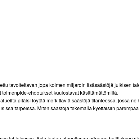
itettu tavoiteltavan jopa kolmen miljardin lisäsäästöjä julkisen 
 toimenpide-ehdotukset kuulostavat käsittämättömiltä.
alueilta pitäisi löytää merkittäviä säästöjä tilanteessa, jossa ne
lisissä tarpeissa. Miten säästöjä tekemällä kyettäisiin paremp
sa tai toisessa. Asia tuntuu aiheuttavan eripuraa hallituksen s