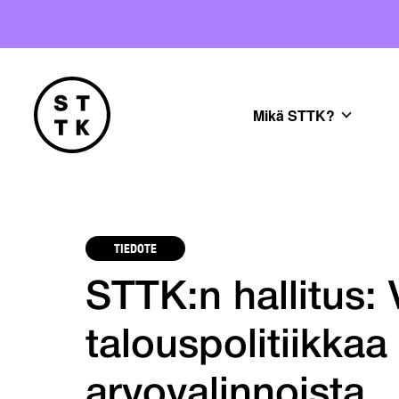
Mikä STTK?
TIEDOTE
STTK:n hallitus:
talouspolitiikkaa
arvovalinnoista