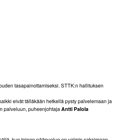
talouden tasapainottamiseksi. STTK:n hallituksen
 kaikki eivät tälläkään hetkellä pysty palvelemaan ja
aan palveluun, puheenjohtaja
Antti Palola
isällä, kun toinen pääpuolue on valmis saksimaan