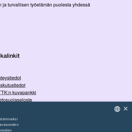
 ja turvallisen työelämän puolesta yhdessä
kalinkit
teystiedot
skutustiedot
TK:n kuvapankki
etosuojaseloste
×
rvallisemman tilan periaatteet
ttämiseksi
 evästeiden
FINNISH
steiden