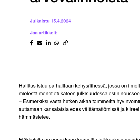
Julkaistu
15.4.2024
Jaa artikkeli:
Hallitus istuu parhaillaan kehysriihessä, jossa on ilmo
mielestä monet etukäteen julkisuudessa esiin nousseet
– Esimerkiksi vasta hetken aikaa toimineilta hyvinvointi
auttamaan kansalaisia edes välttämättömissä ja kiireel
hämmästelee.
Eläkkeisiin on ennakkoon kaavailtu leikkauksia muodos