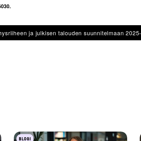
6030.
ehysriiheen ja julkisen talouden suunnitelmaan 2025
BLOGI