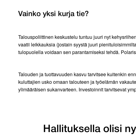
Vainko yksi kurja tie?
Talouspoliittinen keskustelu tuntuu juuri nyt kehysriihen 
vaatii leikkauksia (jostain syystä juuri pienituloisimmilt
tulopuolella voidaan sen parantamiseksi tehdä. Polari
Talouden ja tuottavuuden kasvu tarvitsee kuitenkin enne
kuluttajien usko omaan talouteen ja työelämän vakautee
ylimääräisen sukanvarteen. Investoinnit tarvitsevat ymp
Hallituksella olisi 