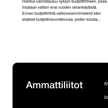
Hallitus valmistautuu syksyn budjettiriiheen, jossa
linjataan valtion ensi vuoden rahankäytöstä.
Ennen budjettiriihtä valtiovarainministeriö kävi
sisäiset budjettineuvottelunsa, joiden tulosta...
Am
Ammattiliitot
Am