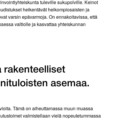
nvointiyhteiskunta tuleville sukupolville. Keinot
 uudistukset heikentävät heikompiosaisten ja
ovat varsin epävarmoja. On ennakoitavissa, että
uksessa valtiolle ja kasvattaa yhteiskunnan
 rakenteelliset
enituloisten asemaa.
sarvioita. Tämä on aiheuttamassa muun muassa
sopeutustoimet valmistellaan vielä nopeutetummassa