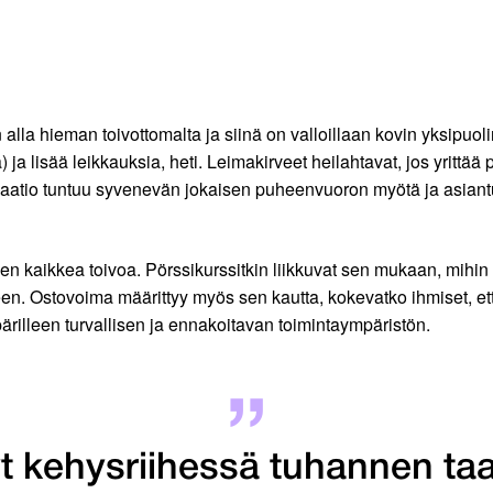
alla hieman toivottomalta ja siinä on valloillaan kovin yksipuoline
a) ja lisää leikkauksia, heti. Leimakirveet heilahtavat, jos yrittää
saatio tuntuu syvenevän jokaisen puheenvuoron myötä ja asiantu
n kaikkea toivoa. Pörssikurssitkin liikkuvat sen mukaan, mihin 
n. Ostovoima määrittyy myös sen kautta, kokevatko ihmiset, että 
ärilleen turvallisen ja ennakoitavan toimintaympäristön.
nyt kehysriihessä tuhannen ta