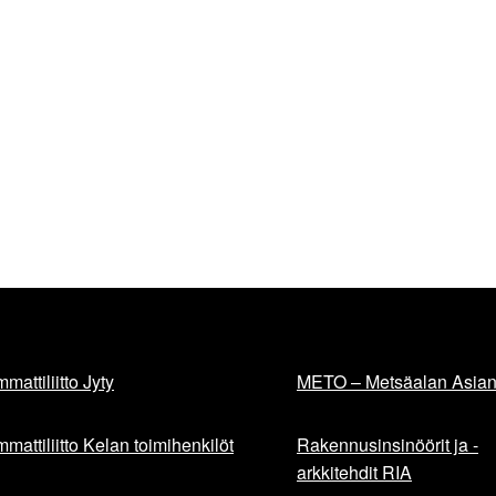
mattiliitto Jyty
METO – Metsäalan Asiant
mattiliitto Kelan toimihenkilöt
Rakennusinsinöörit ja -
arkkitehdit RIA