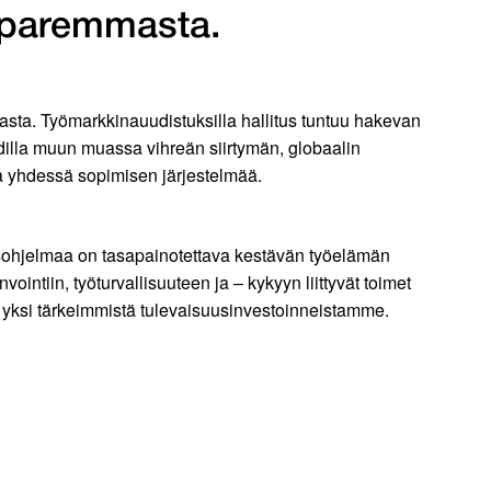
n paremmasta.
masta. Työmarkkinauudistuksilla hallitus tuntuu hakevan
hdilla muun muassa vihreän siirtymän, globaalin
 ja yhdessä sopimisen järjestelmää.
usohjelmaa on tasapainotettava kestävän työelämän
vointiin, työturvallisuuteen ja – kykyyn liittyvät toimet
a yksi tärkeimmistä tulevaisuusinvestoinneistamme.