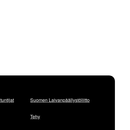
untijat
Suomen Laivanpäällystöliitto
Tehy