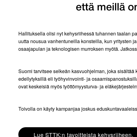
että meillä 
Hallituksella olisi nyt kehysriihessä tuhannen taalan p
uutta nousua vanhentuneilla konsteilla, kun yritysten 
osaajapulan ja teknologisen murroksen myötä. Jatkossa 
Suomi tarvitsee selkeän kasvuohjelman, joka sisältää 
edellytyksillä eli työhyvinvointi- ja osaamispanostuksilla
ovat keskeisiä myös työttömyysturva- ja eläkejärjeste
Toivolla on käyty kampanjaa joskus eduskuntavaaleissa
Lue STTK:n tavoitteista kehysriiheen.