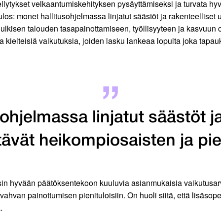
llytykset velkaantumiskehityksen pysäyttämiseksi ja turvata hyvi
os: monet hallitusohjelmassa linjatut säästöt ja rakenteelliset
ulkisen talouden tasapainottamiseen, työllisyyteen ja kasvuun 
ia kielteisiä vaikutuksia, joiden lasku lankeaa lopulta joka tapa
ohjelmassa linjatut säästöt ja
ävät heikompiosaisten ja pi
ta osin hyvään päätöksentekoon kuuluvia asianmukaisia vaikutu
 vahvan painottumisen pienituloisiin. On huoli siitä, että lisä
.