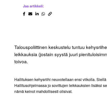
Jaa artikkeli:
Talouspoliittinen keskustelu tuntuu kehysriihen 
leikkauksia (jostain syystä juuri pienituloisi
toivoa.
Hallituksen kehysriihi neuvotellaan ensi viikolla. Siel
Hallitusohjelmassa jo sovittujen leikkauksien lisäksi s
nämä keinot mahdollisesti olisivat.