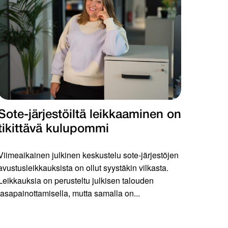
Sote-järjestöiltä leikkaaminen on
tikittävä kulupommi
Viimeaikainen julkinen keskustelu sote-järjestöjen
avustusleikkauksista on ollut syystäkin vilkasta.
Leikkauksia on perusteltu julkisen talouden
tasapainottamisella, mutta samalla on...