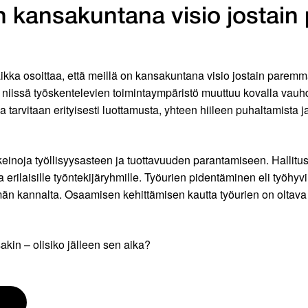
on kansakuntana visio jostai
aikka osoittaa, että meillä on kansakuntana visio jostain parem
ja niissä työskentelevien toimintaympäristö muuttuu kovalla vau
tarvitaan erityisesti luottamusta, yhteen hiileen puhaltamista
keinoja työllisyysasteen ja tuottavuuden parantamiseen. Hallit
 erilaisille työntekijäryhmille. Työurien pidentäminen eli työhyvin
lmän kannalta. Osaamisen kehittämisen kautta työurien on oltav
kin – olisiko jälleen sen aika?