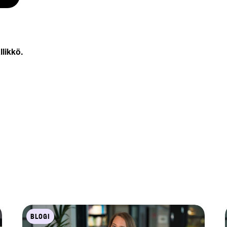
likkö.
BLOGI