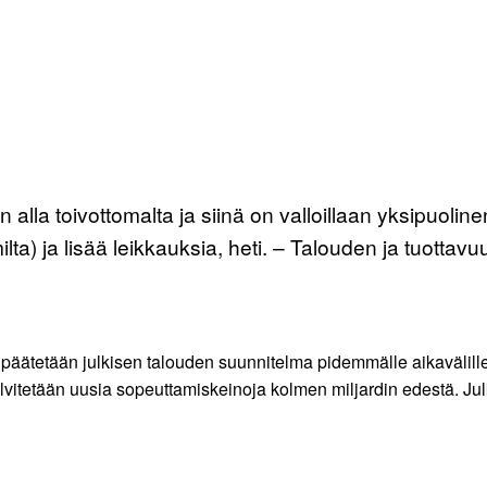
alla toivottomalta ja siinä on valloillaan yksipuolinen 
mmilta) ja lisää leikkauksia, heti. – Talouden ja tuott
lä päätetään julkisen talouden suunnitelma pidemmälle aikavälill
elvitetään uusia sopeuttamiskeinoja kolmen miljardin edestä. Julk