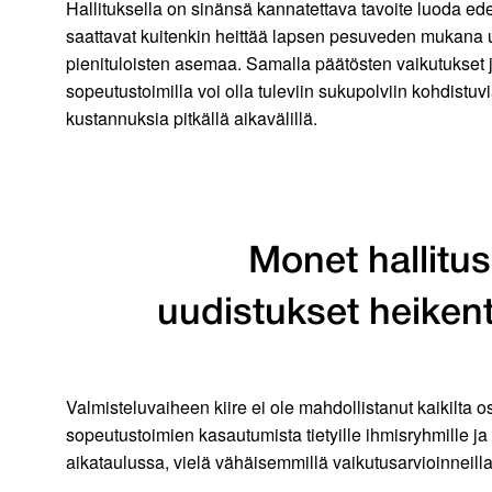
Hallituksella on sinänsä kannatettava tavoite luoda ede
saattavat kuitenkin heittää lapsen pesuveden mukana ul
pienituloisten asemaa. Samalla päätösten vaikutukset j
sopeutustoimilla voi olla tuleviin sukupolviin kohdistuv
kustannuksia pitkällä aikavälillä.
Monet hallitus
uudistukset heikent
Valmisteluvaiheen kiire ei ole mahdollistanut kaikil
sopeutustoimien kasautumista tietyille ihmisryhmille ja
aikataulussa, vielä vähäisemmillä vaikutusarvioinneilla