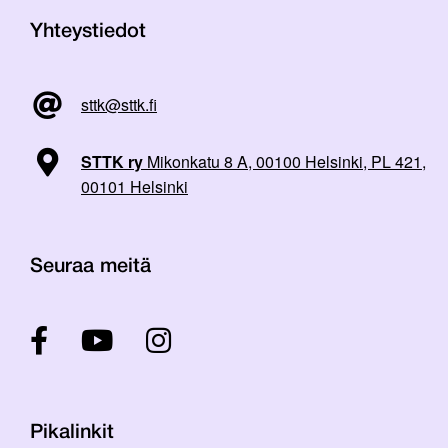
Yhteystiedot
sttk@sttk.fi
STTK ry
Mikonkatu 8 A, 00100 Helsinki, PL 421,
00101 Helsinki
Seuraa meitä
Pikalinkit