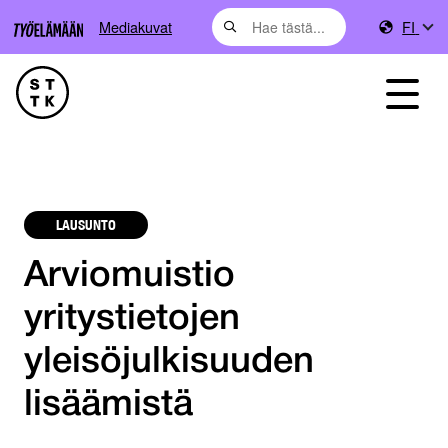
Mediakuvat
FI
LAUSUNTO
Arviomuistio
yritystietojen
yleisöjulkisuuden
lisäämistä