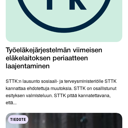
Työeläkejärjestelmän viimeisen
eläkelaitoksen periaatteen
laajentaminen
STTK:n lausunto sosiaali- ja terveysministeriölle STTK
kannattaa ehdotettuja muutoksia. STTK on osallistunut
esityksen valmisteluun. STTK pitää kannatettavana,
että...
TIEDOTE