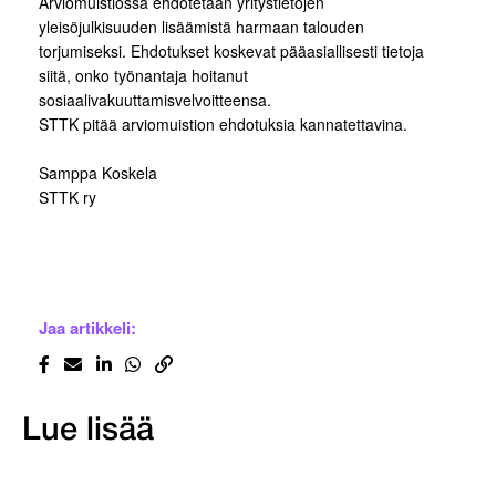
Arviomuistiossa ehdotetaan yritystietojen
yleisöjulkisuuden lisäämistä harmaan talouden
torjumiseksi. Ehdotukset koskevat pääasiallisesti tietoja
siitä, onko työnantaja hoitanut
sosiaalivakuuttamisvelvoitteensa.
STTK pitää arviomuistion ehdotuksia kannatettavina.
Samppa Koskela
STTK ry
Jaa artikkeli:
Lue lisää