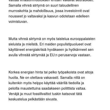
Samalla vihreä siirtymä on suuri taloudellinen
murroskohta ja mahdollisuus, jossa investoinnit ovat
nousseet jo valtavaksi ja kasvun odotetaan edelleen
voimistuvan.
Mutta vihreä siirtymä on myös taistelua eurooppalaisten
sieluista ja mielistä. Eri maiden populistipuolueet ovat
käyttäneet energiakriisiä hyväkseen ja hyökänneet sen
avulla vihreää siirtymää ja EU:n perusarvoja vastaan.
Korkea energian hinta tai pelko työpaikoista ovat aitoja
huolia. Ne on otettava vakavasti. Samalla niitä on
kuitenkin myös helppo käyttää väärillä tiedoilla ja
peloilla maustettuina saadakseen poliittista valtaa.
Venäjä ja muut fossiilivaltiot tuskin katsovat tätä
keskustelua pelkästään sivusta.