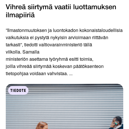
Vihreä siirtymä vaatii luottamuksen
ilmapiiriä
”Ilmastonmuutoksen ja luontokadon kokonaistaloudellisia
vaikutuksia ei pystytä nykyisin arvioimaan riittävän
tarkasti”, tiedotti valtiovarainministeriö tällä
viikolla. Samalla
ministeriön asettama työryhmä esitti toimia,
joilla vihreää siirtymää koskevan päätöksenteon
tietopohjaa voidaan vahvistaa. ...
TIEDOTE