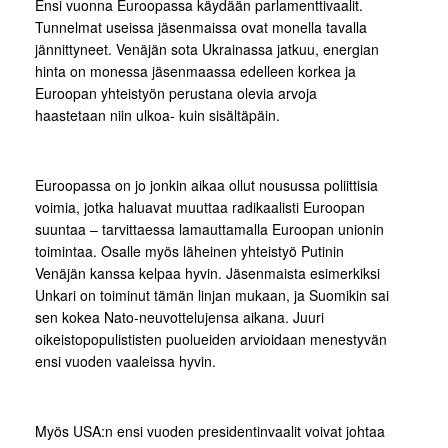
Ensi vuonna Euroopassa käydään parlamenttivaalit.
Tunnelmat useissa jäsenmaissa ovat monella tavalla
jännittyneet. Venäjän sota Ukrainassa jatkuu, energian
hinta on monessa jäsenmaassa edelleen korkea ja
Euroopan yhteistyön perustana olevia arvoja
haastetaan niin ulkoa- kuin sisältäpäin.
Euroopassa on jo jonkin aikaa ollut nousussa poliittisia
voimia, jotka haluavat muuttaa radikaalisti Euroopan
suuntaa – tarvittaessa lamauttamalla Euroopan unionin
toimintaa. Osalle myös läheinen yhteistyö Putinin
Venäjän kanssa kelpaa hyvin. Jäsenmaista esimerkiksi
Unkari on toiminut tämän linjan mukaan, ja Suomikin sai
sen kokea Nato-neuvottelujensa aikana. Juuri
oikeistopopulististen puolueiden arvioidaan menestyvän
ensi vuoden vaaleissa hyvin.
Myös USA:n ensi vuoden presidentinvaalit voivat johtaa