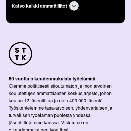
Katso kaikki ammattiliitot
80 vuotta oikeudenmukaista työelämää
Olemme poliittisesti sitoutumaton ja moniarvoinen
koulutettujen ammattilaisten keskusjärjestö, johon
kuuluu 12 jäsenliittoa ja noin 400 000 jäsentä.
Työskentelemme tasa-arvoisen, yhdenvertaisen ja
turvallisen työelämän puolesta yhdessä
jäsenliittojemme kanssa. Visiomme on
oikeudenmukainen työelämä.