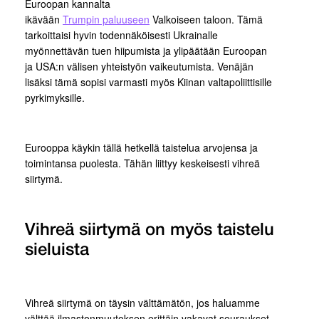
Euroopan kannalta
ikävään
Trumpin paluuseen
Valkoiseen taloon. Tämä
tarkoittaisi hyvin todennäköisesti Ukrainalle
myönnettävän tuen hiipumista ja ylipäätään Euroopan
ja USA:n välisen yhteistyön vaikeutumista. Venäjän
lisäksi tämä sopisi varmasti myös Kiinan valtapoliittisille
pyrkimyksille.
Eurooppa käykin tällä hetkellä taistelua arvojensa ja
toimintansa puolesta. Tähän liittyy keskeisesti vihreä
siirtymä.
Vihreä siirtymä on myös taistelu
sieluista
Vihreä siirtymä on täysin välttämätön, jos haluamme
välttää ilmastonmuutoksen erittäin vakavat seuraukset.