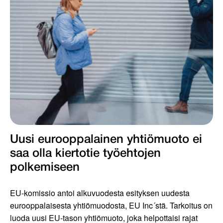
Uusi eurooppalainen yhtiömuoto ei
saa olla kiertotie työ­ehtojen
polkemiseen
EU-komissio antoi alkuvuodesta esityksen uudesta
eurooppalaisesta yhtiömuodosta, EU Inc´stä. Tarkoitus on
luoda uusi EU-tason yhtiömuoto, joka helpottaisi rajat