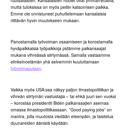
ruotsalaisten. Kansalaisten huolet ovat ymmärrettäviä,
mutta tuloksissa on myös peiliin katsomisen paikka.
Emme ole onnistuneet puhuttelemaan kansalaisia
riittävän hyvin muutokseen mukaan.
Panostamalla työvoiman osaamiseen ja korostamalla
hyväpalkkaisia työpaikkoja pidämme palkansaajat
mukana vihreässä siirtymässä. Samalla vastaamme
elinkeinoelämän yhä selvemmin kuuluttamaan
työvoimapulaan
.
Vaikka myös USA:ssa näkyy paljon ilmastopolitiikan ja
vihreän siirtymän vastustajia – tai ehkä juuri sen vuoksi
– korostaa presidentti Biden palkansaajien asemaa
omassa ilmastopolitiikassaan. ”Good paying jobs” on
mantra, jolla muutosta viedään eteenpäin, ja taistelua
duunareiden äänistä käydään.