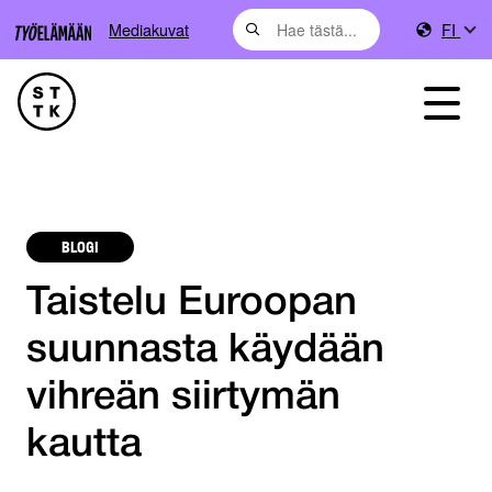
Mediakuvat
FI
BLOGI
Taistelu Euroopan
suunnasta käydään
vihreän siirtymän
kautta