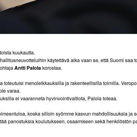
 toista kuukautta.
le hallitusneuvotteluihin käytettävä aika vaan se, että Suomi sa
johtaja
Antti Palola
korostaa.
 toteutuisi menoleikkauksilla ja rakenteellisilla toimilla. Verop
ole varaa.
ksilla ei vaaranneta hyvinvointivaltiota, Palola toteaa.
a toimeentuloa, koska silloin syömme kasvun mahdollisuuksia ja
lyttää panostuksia koulutukseen, osaamiseen sekä henkilöstön pal