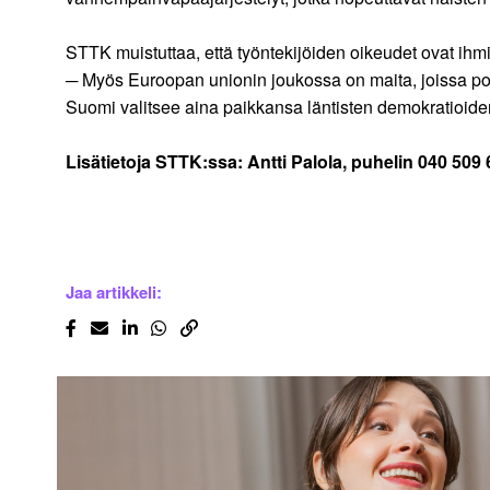
STTK muistuttaa, että työntekijöiden oikeudet ovat ihm
─ Myös Euroopan unionin joukossa on maita, joissa polii
Suomi valitsee aina paikkansa läntisten demokratioide
Lisätietoja STTK:ssa: Antti Palola, puhelin 040 509 
Jaa artikkeli: