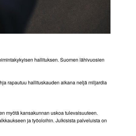
a toimintakykyisen hallituksen. Suomen lähivuosien
ohja rapautuu hallituskauden aikana neljä miljardia
 sen myötä kansakunnan uskoa tulevaisuuteen.
kkaukseen ja työoloihin. Julkisista palveluista on