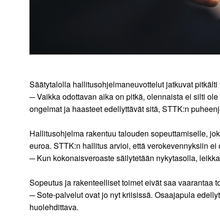
Säätytalolla hallitusohjelmaneuvottelut jatkuvat pitkälti
─ Vaikka odottavan aika on pitkä, olennaista ei silti o
ongelmat ja haasteet edellyttävät sitä, STTK:n puheen
Hallitusohjelma rakentuu talouden sopeuttamiselle, joka
euroa. STTK:n hallitus arvioi, että verokevennyksiin ei 
─ Kun kokonaisveroaste säilytetään nykytasolla, leikkau
Sopeutus ja rakenteelliset toimet eivät saa vaaranta
─ Sote-palvelut ovat jo nyt kriisissä. Osaajapula edel
huolehdittava.