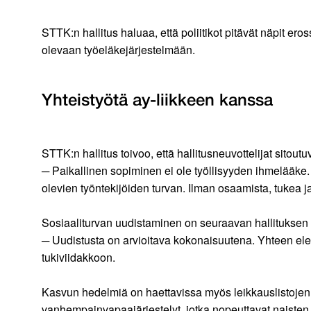
STTK:n hallitus haluaa, että poliitikot pitävät näpit er
olevaan työeläkejärjestelmään.
Yhteistyötä ay-liikkeen kanssa
STTK:n hallitus toivoo, että hallitusneuvottelijat sito
─ Paikallinen sopiminen ei ole työllisyyden ihmelääke
olevien työntekijöiden turvan. Ilman osaamista, tukea 
Sosiaaliturvan uudistaminen on seuraavan hallituksen t
─ Uudistusta on arvioitava kokonaisuutena. Yhteen elem
tukiviidakkoon.
Kasvun hedelmiä on haettavissa myös leikkauslistojen u
vanhempainvapaajärjestelyt, jotka nopeuttavat naisten