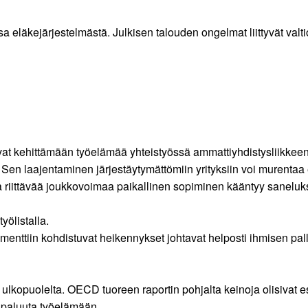
ossa eläkejärjestelmästä. Julkisen talouden ongelmat liittyvät va
utuvat kehittämään työelämää yhteistyössä ammattiyhdistysliikkee
. Sen laajentaminen järjestäytymättömiin yrityksiin voi murent
ja riittävää joukkovoimaa paikallinen sopiminen kääntyy saneluks
yölistalla.
enttiin kohdistuvat heikennykset johtavat helposti ihmisen pall
lkopuolelta. OECD tuoreen raportin pohjalta keinoja olisivat e
 paluuta työelämään.