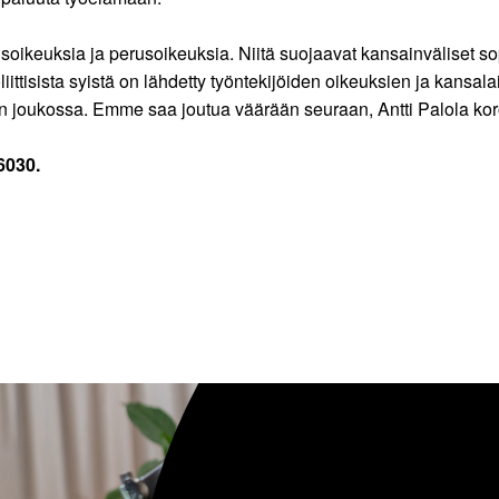
isoikeuksia ja perusoikeuksia. Niitä suojaavat kansainväliset so
ttisista syistä on lähdetty työntekijöiden oikeuksien ja kansalai
n joukossa. Emme saa joutua väärään seuraan, Antti Palola kor
6030.