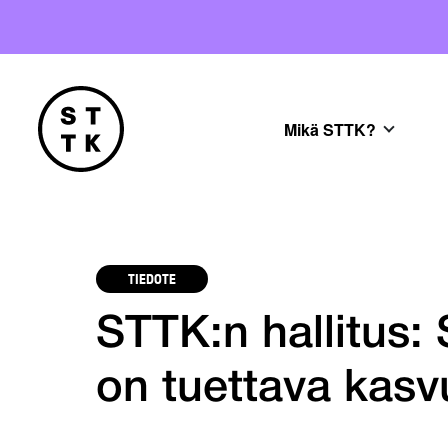
Mikä STTK?
TIEDOTE
STTK:n hallitus:
on tuettava kasv