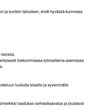
ltion ja kuntien talouteen, eivät hyvässä kunnossa
n kanssa.
aa erityisesti heikoimmassa työmarkkina-asemassa
i.
otteluun luukulta toiselle ja syvemmälle
simerkiksi laadukas varhaiskasvatus ja joustavat