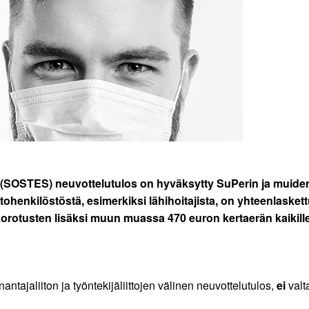
 (SOSTES) neuvottelutulos on hyväksytty SuPerin ja muiden
henkilöstöstä, esimerkiksi lähihoitajista, on yhteenlaskettu
kkokorotusten lisäksi muun muassa 470 euron kertaerän kaiki
ntajaliiton ja työntekijäliittojen välinen neuvottelutulos,
ei
valt