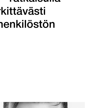
ittävästi
henkilöstön