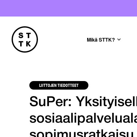
Mikä STTK?
LIITTOJEN TIEDOTTEET
SuPer: Yksityisel
sosiaalipalvelual
sopimusratkaisu 