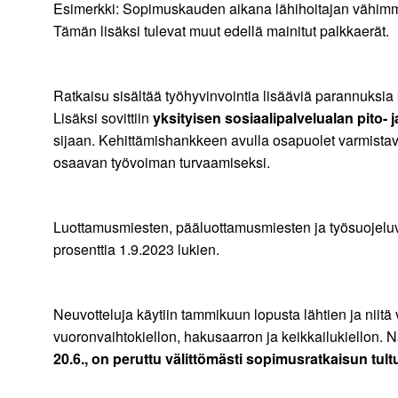
Esimerkki: Sopimuskauden aikana lähihoitajan vähimmä
Tämän lisäksi tulevat muut edellä mainitut palkkaerät.
Ratkaisu sisältää työhyvinvointia lisääviä parannuksia
Lisäksi sovittiin
yksityisen sosiaalipalvelualan pito-
sijaan. Kehittämishankkeen avulla osapuolet varmistavat 
osaavan työvoiman turvaamiseksi.
Luottamusmiesten, pääluottamusmiesten ja työsuojeluval
prosenttia 1.9.2023 lukien.
Neuvotteluja käytiin tammikuun lopusta lähtien ja niitä 
vuoronvaihtokiellon, hakusaarron ja keikkailukiellon. 
20.6., on
peruttu välittömästi sopimusratkaisun tult