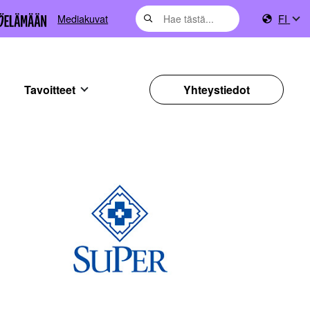
Mediakuvat
FI
Tavoitteet
Yhteystiedot