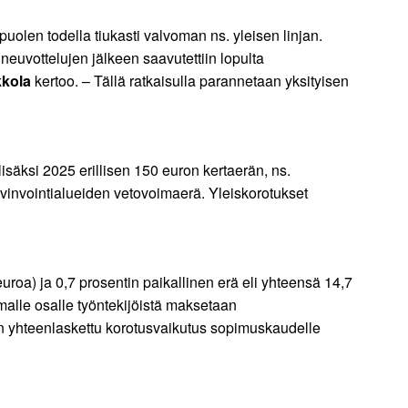
apuolen todella tiukasti valvoman ns. yleisen linjan.
neuvottelujen jälkeen saavutettiin lopulta
kkola
kertoo. – Tällä ratkaisulla parannetaan yksityisen
säksi 2025 erillisen 150 euron kertaerän, ns.
yvinvointialueiden vetovoimaerä. Yleiskorotukset
roa) ja 0,7 prosentin paikallinen erä eli yhteensä 14,7
mmalle osalle työntekijöistä maksetaan
n yhteenlaskettu korotusvaikutus sopimuskaudelle