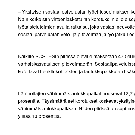
– Yksityisen sosiaalipalvelualan työehtosopimuksen korotu
Näin korkeisiin yhteenlaskettuihin korotuksiin ei ole s
työtaistelutoimien avulla ratkaisu, joka vastasi neuvott
sosiaalipalvelualan veto- ja pitovoimaa ja työ jatkuu ed
Kaikille SOSTESin piirissä oleville maksetaan 470 euro
varhaiskasvatuksen pitovoimaerän. Sosiaalipalveluissa 
korottavat henkilökohtaisten ja taulukkopalkkojen lisäks
Lähihoitajien vähimmäistaulukkopalkat nousevat 12,7 pr
prosenttia. Täysimääräiset korotukset koskevat yksityis
vähimmäistaulukkopalkkaa. Niiden piirissä on sopimus
ylittää 13 prosenttia.