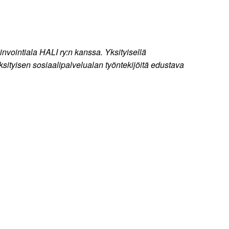
nvointiala HALI ry:n kanssa. Yksityisellä
ksityisen sosiaalipalvelualan työntekijöitä edustava