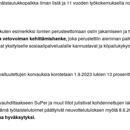
istaulukkopalkka ilman lisiä ja 11 vuoden työkokemuksella no
 kuten esimerkiksi lomien perusteettomaan osiin jakamiseen ja t
 ja vetovoiman kehittämishanke,
joka perustettiin aiemman pa
yksityiselle sosiaalipalvelualalle kannustavat ja kilpailukykyise
tuutettujen korvauksia korotetaan 1.9.2023 lukien 13 prosentti
vauhdittaakseen SuPer ja muut liitot julistivat kohdennettujen la
Nämä työtaistelutoimet päättyivät neuvottelutuloksen myötä 8.6.
ua hyväksytyksi.