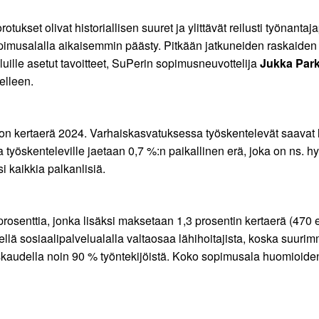
kset olivat historiallisen suuret ja ylittävät reilusti työnantaj
opimusalalla aikaisemmin päästy. Pitkään jatkuneiden raskaiden 
eluille asetut tavoitteet, SuPerin sopimusneuvottelija
Jukka Par
elleen.
n kertaerä 2024. Varhaiskasvatuksessa työskentelevät saavat li
työskenteleville jaetaan 0,7 %:n paikallinen erä, joka on ns. h
i kaikkia palkanlisiä.
osenttia, jonka lisäksi maksetaan 1,3 prosentin kertaerä (470 eu
ellä sosiaalipalvelualalla valtaosaa lähihoitajista, koska suuri
kaudella noin 90 % työntekijöistä. Koko sopimusala huomioide