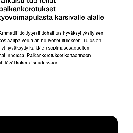
ratkaisu tuo reilut
palkankorotukset
työvoimapulasta kärsivälle alalle
Ammattiliitto Jytyn liittohallitus hyväksyi yksityisen
sosiaalipalvelualan neuvottelutuloksen. Tulos on
nyt hyväksytty kaikkien sopimusosapuolten
hallinnoissa. Palkankorotukset kertaerineen
ylittävät kokonaisuudessaan...