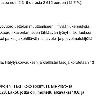
usee noin 2 319 eurosta 2 612 euroon (12,7 %).
yövuoroluettelon muuttamiseen liittyviä tiukennuksia.
lkkaeron kaventamiseen tähtäävän työryhmäkirjauksen
t palkat ja kehittävät muita veto- ja pitovoimatekijöitä
a. Hälytyskorvauksen ja kielilisän tasoja korotetaan 13
kkojen lisäksi koko sopimusalalle ylityö- ja
2023.
Lakot, jotka oli ilmoitettu alkavaksi 19.6. ja