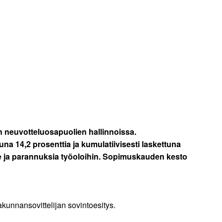
 neuvotteluosapuolien hallinnoissa.
na 14,2 prosenttia ja kumulatiivisesti laskettuna
lle ja parannuksia työoloihin. Sopimuskauden kesto
akunnansovittelijan sovintoesitys.