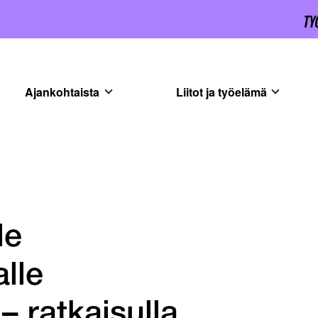
Ajankohtaista
Liitot ja työelämä
le
alle
– ratkaisulla