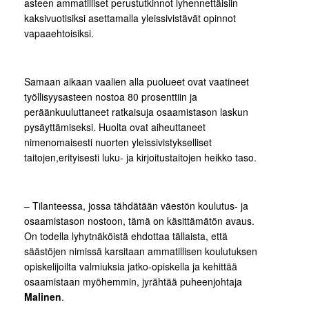
asteen ammatilliset perustutkinnot lyhennettäisiin
kaksivuotisiksi asettamalla yleissivistävät opinnot
vapaaehtoisiksi.
Samaan aikaan vaalien alla puolueet ovat vaatineet
työllisyysasteen nostoa 80 prosenttiin ja
peräänkuuluttaneet ratkaisuja osaamistason laskun
pysäyttämiseksi. Huolta ovat aiheuttaneet
nimenomaisesti nuorten yleissivistykselliset
taitojen,erityisesti luku- ja kirjoitustaitojen heikko taso.
– Tilanteessa, jossa tähdätään väestön koulutus- ja
osaamistason nostoon, tämä on käsittämätön avaus.
On todella lyhytnäköistä ehdottaa tällaista, että
säästöjen nimissä karsitaan ammatillisen koulutuksen
opiskelijoilta valmiuksia jatko-opiskella ja kehittää
osaamistaan myöhemmin, jyrähtää puheenjohtaja
Malinen
.