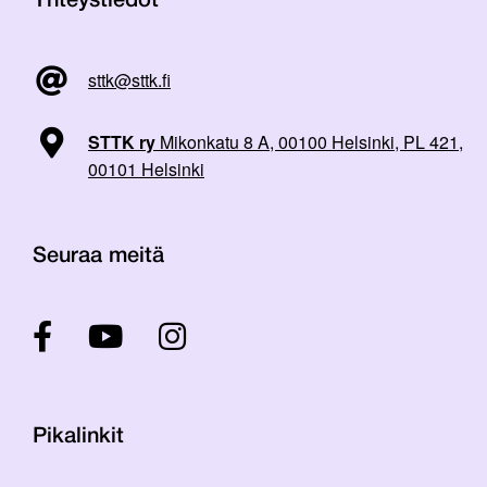
Yhteystiedot
sttk@sttk.fi
STTK ry
Mikonkatu 8 A, 00100 Helsinki, PL 421,
00101 Helsinki
Seuraa meitä
Pikalinkit