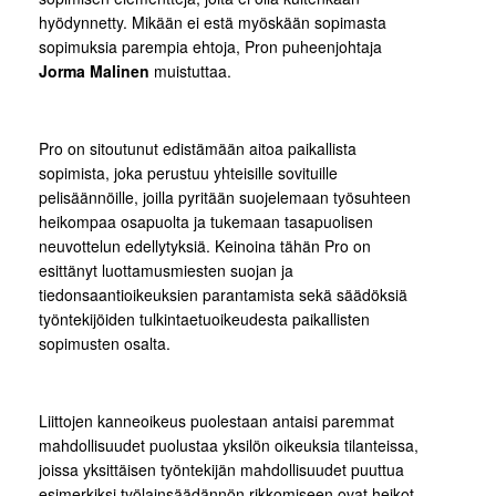
hyödynnetty. Mikään ei estä myöskään sopimasta
sopimuksia parempia ehtoja, Pron puheenjohtaja
Jorma Malinen
muistuttaa.
Pro on sitoutunut edistämään aitoa paikallista
sopimista, joka perustuu yhteisille sovituille
pelisäännöille, joilla pyritään suojelemaan työsuhteen
heikompaa osapuolta ja tukemaan tasapuolisen
neuvottelun edellytyksiä. Keinoina tähän Pro on
esittänyt luottamusmiesten suojan ja
tiedonsaantioikeuksien parantamista sekä säädöksiä
työntekijöiden tulkintaetuoikeudesta paikallisten
sopimusten osalta.
Liittojen kanneoikeus puolestaan antaisi paremmat
mahdollisuudet puolustaa yksilön oikeuksia tilanteissa,
joissa yksittäisen työntekijän mahdollisuudet puuttua
esimerkiksi työlainsäädännön rikkomiseen ovat heikot.