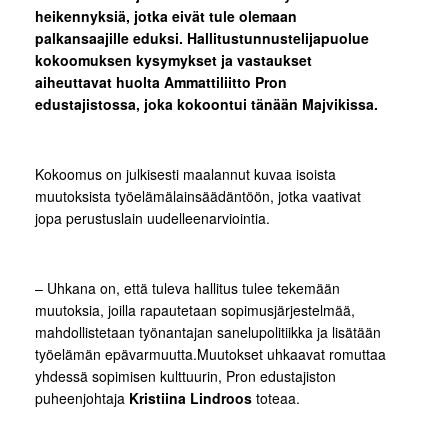
heikennyksiä, jotka eivät tule olemaan
palkansaajille eduksi. Hallitustunnustelijapuolue
kokoomuksen kysymykset ja vastaukset
aiheuttavat huolta Ammattiliitto Pron
edustajistossa, joka kokoontui tänään Majvikissa.
Kokoomus on julkisesti maalannut kuvaa isoista
muutoksista työelämälainsäädäntöön, jotka vaativat
jopa perustuslain uudelleenarviointia.
– Uhkana on, että tuleva hallitus tulee tekemään
muutoksia, joilla rapautetaan sopimusjärjestelmää,
mahdollistetaan työnantajan sanelupolitiikka ja lisätään
työelämän epävarmuutta.Muutokset uhkaavat romuttaa
yhdessä sopimisen kulttuurin, Pron edustajiston
puheenjohtaja
Kristiina Lindroos
toteaa.