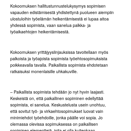
Kokoomuksen hallitustunnustelukysymys sopimisen
vapauden edistämisestä yhdistettynä puolueen aiempiin
ulostuloihin työelämän heikentämisestä ei lupaa aitoa
yhdessä sopimista, vaan sanelua palkka- ja
työaikaehtojen heikentämisestä.
Kokoomuksen yrittäjyyslinjauksissa tavoitellaan myös
palkoista ja työajoista sopimista työehtosopimuksista
poikkeavalla tavalla. Paikallista sopimista ehdotetaan
ratkaisuksi monenlaisille uhkakuville.
– Paikallista sopimista tehdään jo nyt hyvin laajasti.
Keskeistä on, että paikallinen sopiminen edellyttää
sopimista, ei sanelua. Keskustelusta usein unohtuu,
että sovitut työ- ja virkaehtosopimukset luovat vain
minimiehdot työehdoille, jonka päälle voi sopia. Jo
olemassa olevissa sopimuksessa on paikallisen
sopimisen elementtejä, joita ei olla kuitenkaan