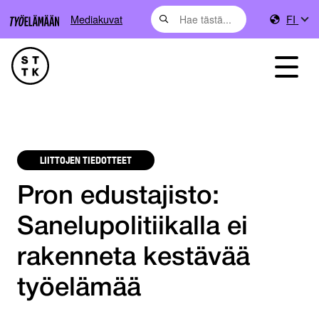
Mediakuvat
FI
LIITTOJEN TIEDOTTEET
Pron edustajisto:
Sanelupolitiikalla ei
rakenneta kestävää
työelämää