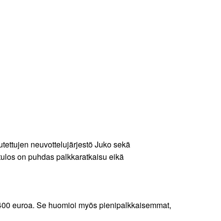
lutettujen neuvottelujärjestö Juko sekä
tulos on puhdas palkkaratkaisu eikä
ään 400 euroa. Se huomioi myös pienipalkkaisemmat,