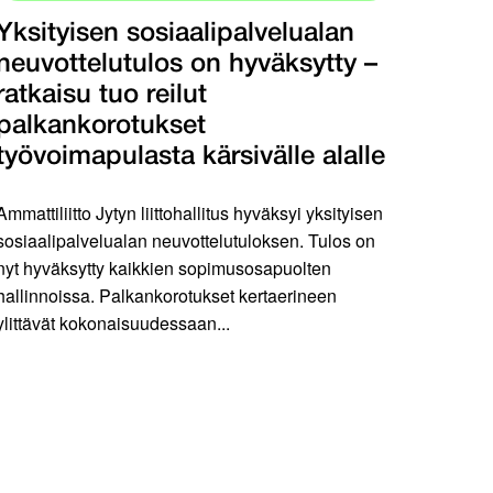
Yksityisen sosiaalipalvelualan
neuvottelutulos on hyväksytty –
ratkaisu tuo reilut
palkankorotukset
työvoimapulasta kärsivälle alalle
Ammattiliitto Jytyn liittohallitus hyväksyi yksityisen
sosiaalipalvelualan neuvottelutuloksen. Tulos on
nyt hyväksytty kaikkien sopimusosapuolten
hallinnoissa. Palkankorotukset kertaerineen
ylittävät kokonaisuudessaan...