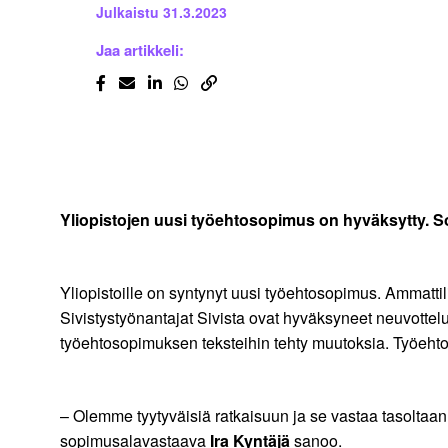
Julkaistu
31.3.2023
Jaa artikkeli:
Yliopistojen uusi työehtosopimus on hyväksytty. 
Yliopistoille on syntynyt uusi työehtosopimus. Ammattilii
Sivistystyönantajat Sivista ovat hyväksyneet neuvotte
työehtosopimuksen teksteihin tehty muutoksia. Työeh
– Olemme tyytyväisiä ratkaisuun ja se vastaa tasoltaan 
sopimusalavastaava
Ira Kyntäjä
sanoo.