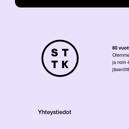
80 vuot
Olemme p
ja noin
jäsenli
Yhteystiedot