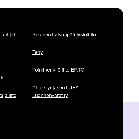
untijat
Suomen Laivanpäällystöliitto
Tehy
Toimihenkilöliitto ERTO
to
Yhteistyöjäsen LUVA –
jaliitto
Luonnonvarat ry