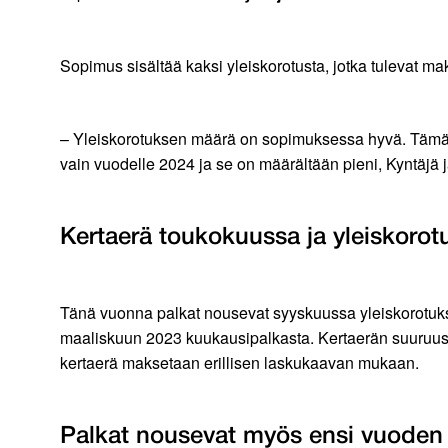
Sopimus sisältää kaksi yleiskorotusta, jotka tulevat
– Yleiskorotuksen määrä on sopimuksessa hyvä. Tämä t
vain vuodelle 2024 ja se on määrältään pieni, Kyntäjä j
Kertaerä toukokuussa ja yleiskoro
Tänä vuonna palkat nousevat syyskuussa yleiskorotuksel
maaliskuun 2023 kuukausipalkasta. Kertaerän suuruus o
kertaerä maksetaan erillisen laskukaavan mukaan.
Palkat nousevat myös ensi vuoden