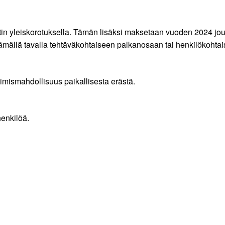
in yleiskorotuksella. Tämän lisäksi maksetaan vuoden 2024 jou
ttämällä tavalla tehtäväkohtaiseen palkanosaan tai henkilökoht
imismahdollisuus paikallisesta erästä.
enkilöä.