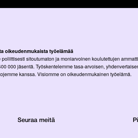
ta oikeudenmukaista työelämää
oliittisesti sitoutumaton ja moniarvoinen koulutettujen ammattil
 400 000 jäsentä. Työskentelemme tasa-arvoisen, yhdenvertaisen
ittojemme kanssa. Visiomme on oikeudenmukainen työelämä.
Seuraa meitä
Pi