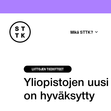
Mikä STTK?
LIITTOJEN TIEDOTTEET
Yliopistojen uus
on hyväksytty