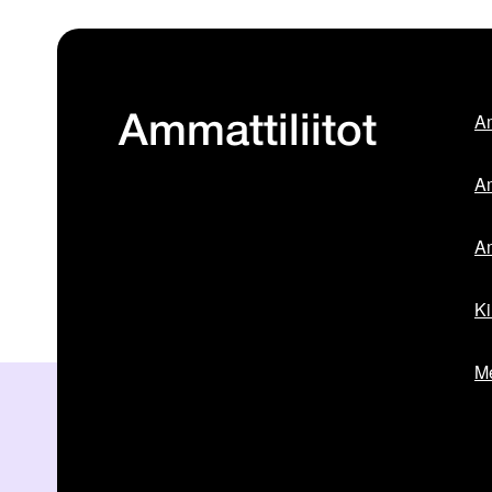
Am
Ammattiliitot
Am
Am
Ki
Me