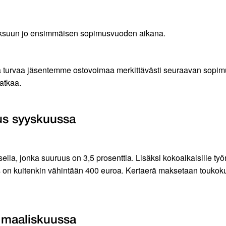
 maksuun jo ensimmäisen sopimusvuoden aikana.
urvaa jäsentemme ostovoimaa merkittävästi seuraavan sopimusk
atkaa.
tus syyskuussa
la, jonka suuruus on 3,5 prosenttia. Lisäksi kokoaikaisille työ
n kuitenkin vähintään 400 euroa. Kertaerä maksetaan toukokuun 
 maaliskuussa