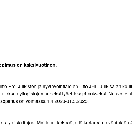
Sopimus on kaksivuotinen.
tto Pro, Julkisten ja hyvinvointialojen liitto JHL, Julkisalan kou
lutuloksen yliopistojen uudeksi työehtosopimukseksi. Neuvottelu
tosopimus on voimassa 1.4.2023-31.3.2025.
ns. yleistä linjaa. Meille oli tärkeää, että kertaerä on vähint