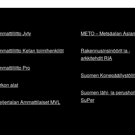
mattiliitto Jyty
METO – Metsäalan Asiant
mattiliitto Kelan toimihenkilöt
Rakennusinsinöörit ja -
arkkitehdit RIA
mattiliitto Pro
Suomen Konepäällystöliit
rkon alat
Suomen lähi- ja perushoita
SuPer
ijerialan Ammattilaiset MVL