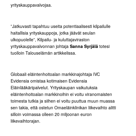
yrityskauppavalvojaa.
”Jatkuvasti tapahtuu useita potentiaalisesti kilpailulle
haitallisia yrityskauppoja, jotka jäävät seulan
ulkopuolelle”, Kilpailu- ja kuluttajaviraston
yrityskauppavalvonnan johtaja
Sanna Syrjälä
totesi
tuolloin Talouselämän artikkelissa.
Globaali eläintenhoitoalan markkinajohtaja IVC
Evidensia omistaa kotimaisen Evidensia
Eläinlääkäripalvelut. Yrityskaupan vaikutuksia
eläintenhoitoalan markkinoihin ei voitu viranomaisten
toimesta tutkia ja siihen ei voitu puuttua muun muassa
sen takia, että ostetun Omaeläinklinikan liikevaihto alitti
silloin voimassa olleen 20 miljoonan euron
liikevaihtorajan.