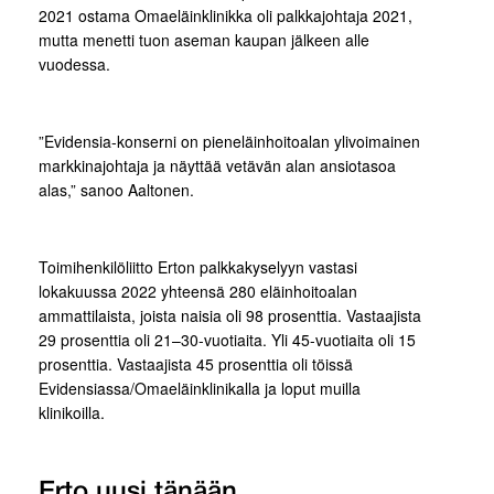
2021 ostama Omaeläinklinikka oli palkkajohtaja 2021,
mutta menetti tuon aseman kaupan jälkeen alle
vuodessa.
”Evidensia-konserni on pieneläinhoitoalan ylivoimainen
markkinajohtaja ja näyttää vetävän alan ansiotasoa
alas,” sanoo Aaltonen.
Toimihenkilöliitto Erton palkkakyselyyn vastasi
lokakuussa 2022 yhteensä 280 eläinhoitoalan
ammattilaista, joista naisia oli 98 prosenttia. Vastaajista
29 prosenttia oli 21–30-vuotiaita. Yli 45-vuotiaita oli 15
prosenttia. Vastaajista 45 prosenttia oli töissä
Evidensiassa/Omaeläinklinikalla ja loput muilla
klinikoilla.
Erto uusi tänään