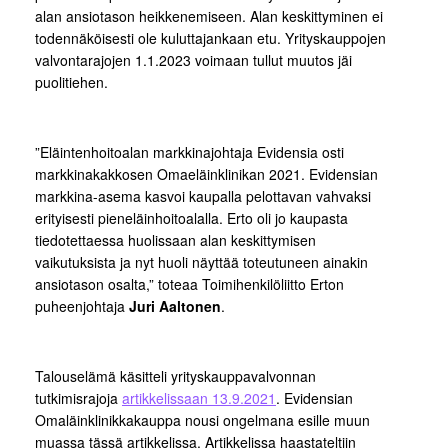
alan ansiotason heikkenemiseen. Alan keskittyminen ei
todennäköisesti ole kuluttajankaan etu. Yrityskauppojen
valvontarajojen 1.1.2023 voimaan tullut muutos jäi
puolitiehen.
”Eläintenhoitoalan markkinajohtaja Evidensia osti
markkinakakkosen Omaeläinklinikan 2021. Evidensian
markkina-asema kasvoi kaupalla pelottavan vahvaksi
erityisesti pieneläinhoitoalalla. Erto oli jo kaupasta
tiedotettaessa huolissaan alan keskittymisen
vaikutuksista ja nyt huoli näyttää toteutuneen ainakin
ansiotason osalta,” toteaa Toimihenkilöliitto Erton
puheenjohtaja
Juri Aaltonen
.
Talouselämä käsitteli yrityskauppavalvonnan
tutkimisrajoja
artikkelissaan 13.9.2021
. Evidensian
Omaläinklinikkakauppa nousi ongelmana esille muun
muassa tässä artikkelissa. Artikkelissa haastateltiin