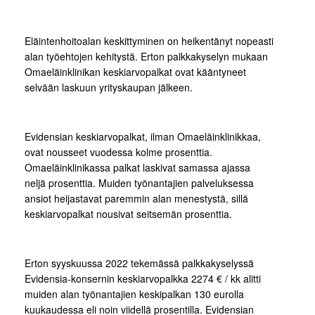
Eläintenhoitoalan keskittyminen on heikentänyt nopeasti
alan työehtojen kehitystä. Erton palkkakyselyn mukaan
Omaeläinklinikan keskiarvopalkat ovat kääntyneet
selvään laskuun yrityskaupan jälkeen.
Evidensian keskiarvopalkat, ilman Omaeläinklinikkaa,
ovat nousseet vuodessa kolme prosenttia.
Omaeläinklinikassa palkat laskivat samassa ajassa
neljä prosenttia. Muiden työnantajien palveluksessa
ansiot heijastavat paremmin alan menestystä, sillä
keskiarvopalkat nousivat seitsemän prosenttia.
Erton syyskuussa 2022 tekemässä palkkakyselyssä
Evidensia-konsernin keskiarvopalkka 2274 € / kk alitti
muiden alan työnantajien keskipalkan 130 eurolla
kuukaudessa eli noin viidellä prosentilla. Evidensian