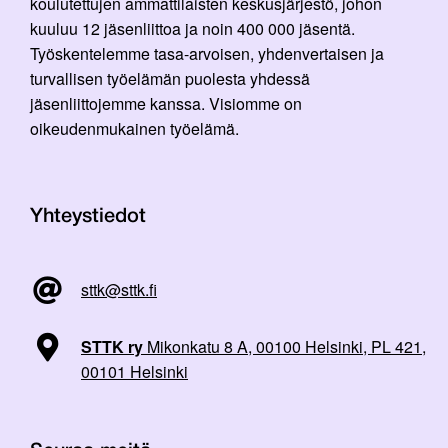
koulutettujen ammattilaisten keskusjärjestö, johon
kuuluu 12 jäsenliittoa ja noin 400 000 jäsentä.
Työskentelemme tasa-arvoisen, yhdenvertaisen ja
turvallisen työelämän puolesta yhdessä
jäsenliittojemme kanssa. Visiomme on
oikeudenmukainen työelämä.
Yhteystiedot
sttk@sttk.fi
STTK ry
Mikonkatu 8 A, 00100 Helsinki, PL 421,
00101 Helsinki