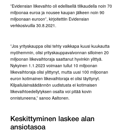
”Evidensian liikevaihto oli edellisellä tilikaudella noin 70
miljoonaa euroa ja nousee kaupan jälkeen noin 90
miljoonaan euroon”, kirjoitettiin Evidensian
verkkosivuilla 30.8.2021.
”Jos yrityskauppa olisi tehty vaikkapa kuusi kuukautta
myöhemmin, olisi yrityskauppavalvonnan silloinen 20
miljoonan liikevaihtoraja saattanut hyvinkin ylittyä.
Nykyinen 1.1.2023 voimaan tullut 10 miljoonan
liikevaihtoraja olisi ylittynyt, mutta uusi 100 miljoonan
euron kotimainen liikevaihtoraja ei olisi täyttynyt.
Kilpailulainsäädännön uudistusta ei kotimaisen
liikevaihtoedellytyksen osalta voi pitää kovin
onnistuneena,” sanoo Aaltonen.
Keskittyminen laskee alan
ansiotasoa