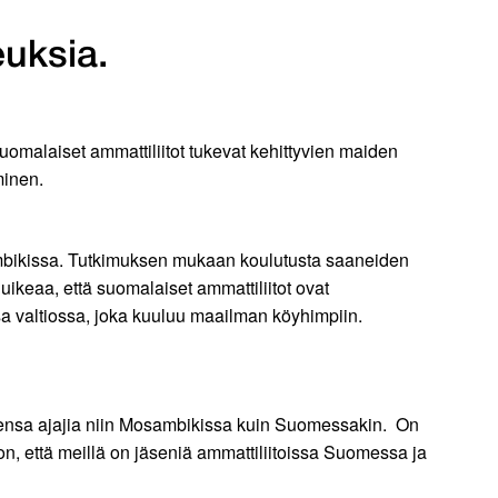
uksia.
uomalaiset ammattiliitot tukevat kehittyvien maiden
minen.
osambikissa. Tutkimuksen mukaan koulutusta saaneiden
huikeaa, että suomalaiset ammattiliitot ovat
essa valtiossa, joka kuuluu maailman köyhimpiin.
ujensa ajajia niin Mosambikissa kuin Suomessakin. On
on, että meillä on jäseniä ammattiliitoissa Suomessa ja