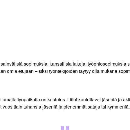
ainvälisiä sopimuksia, kansallisia lakeja, työehtosopimuksia se
mään omia etujaan – siksi työntekijöiden täytyy olla mukana sop
 omalla työpaikalla on koulutus. Liitot kouluttavat jäseniä ja a
t vuosittain tuhansia jäseniä ja pienemmät sataja tai kymmeniä.