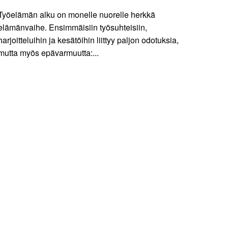
Työelämän alku on monelle nuorelle herkkä
elämänvaihe. Ensimmäisiin työsuhteisiin,
harjoitteluihin ja kesätöihin liittyy paljon odotuksia,
mutta myös epävarmuutta:...