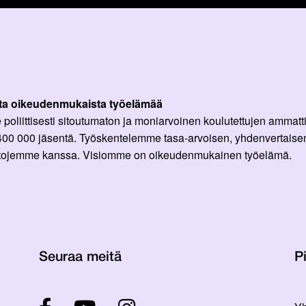
ta oikeudenmukaista työelämää
oliittisesti sitoutumaton ja moniarvoinen koulutettujen ammattil
 400 000 jäsentä. Työskentelemme tasa-arvoisen, yhdenvertaisen
ittojemme kanssa. Visiomme on oikeudenmukainen työelämä.
Seuraa meitä
Pi