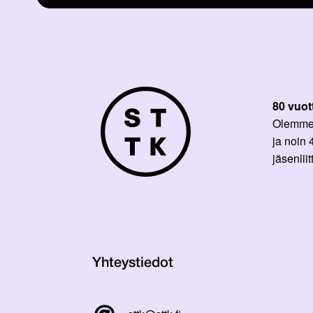
80 vuot
Olemme p
ja noin
jäsenli
Yhteystiedot