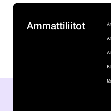
Am
Ammattiliitot
Am
Am
Ki
Me