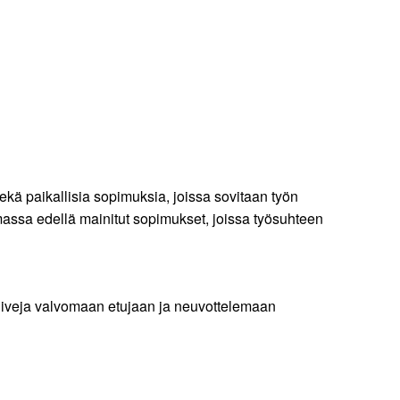
kä paikallisia sopimuksia, joissa sovitaan työn
imassa edellä mainitut sopimukset, joissa työsuhteen
ktiiveja valvomaan etujaan ja neuvottelemaan