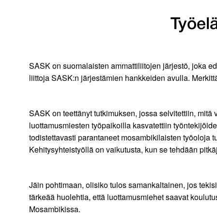
Työel
SASK on suomalaisten ammattiliitojen järjestö, joka ed
liittoja SASK:n järjestämien hankkeiden avulla. Merkit
SASK on teettänyt tutkimuksen, jossa selvitettiin, mit
luottamusmiesten työpaikoilla kasvatettiin työntekijöide
todistettavasti parantaneet mosambikilaisten työoloja tu
Kehitysyhteistyöllä on vaikutusta, kun se tehdään pitkä
Jäin pohtimaan, olisiko tulos samankaltainen, jos tek
tärkeää huolehtia, että luottamusmiehet saavat koulutu
Mosambikissa.