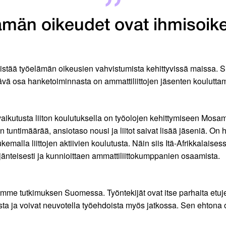
ämän oikeudet ovat ihmisoike
istää työelämän oikeusien vahvistumista kehittyvissä maissa. S
tävä osa hanketoiminnasta on ammattiliittojen jäsenten koulutta
ä vaikutusta liiton koulutuksella on työolojen kehittymiseen M
n tuntimäärää, ansiotaso nousi ja liitot saivat lisää jäseniä. On 
kemalla liittojen aktiivien koulutusta. Näin siis Itä-Afrikkalais
jänteisesti ja kunnioittaen ammattiliittokumppanien osaamista.
isimme tutkimuksen Suomessa. Työntekijät ovat itse parhaita et
sta ja voivat neuvotella työehdoista myös jatkossa. Sen ehtona 