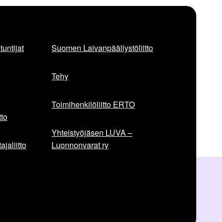
untijat
Suomen Laivanpäällystöliitto
Tehy
Toimihenkilöliitto ERTO
to
Yhteistyöjäsen LUVA –
jaliitto
Luonnonvarat ry