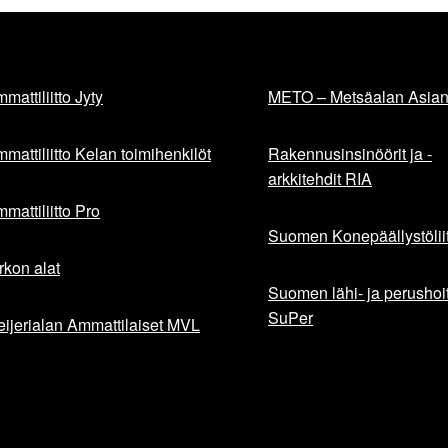
mattiliitto Jyty
METO – Metsäalan Asiant
mattiliitto Kelan toimihenkilöt
Rakennusinsinöörit ja -
arkkitehdit RIA
mattiliitto Pro
Suomen Konepäällystöliit
rkon alat
Suomen lähi- ja perushoita
SuPer
ijerialan Ammattilaiset MVL