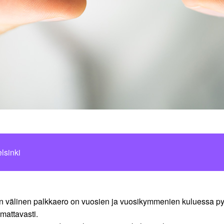
lsinki
 välinen palkkaero on vuosien ja vuosikymmenien kuluessa pysy
mattavasti.