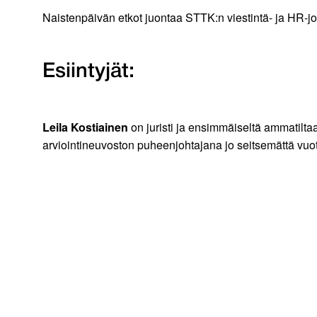
Naistenpäivän etkot juontaa STTK:n viestintä- ja HR-j
Esiintyjät:
Leila Kostiainen
on juristi ja ensimmäiseltä ammatiltaa
arviointineuvoston puheenjohtajana jo seitsemättä vuot