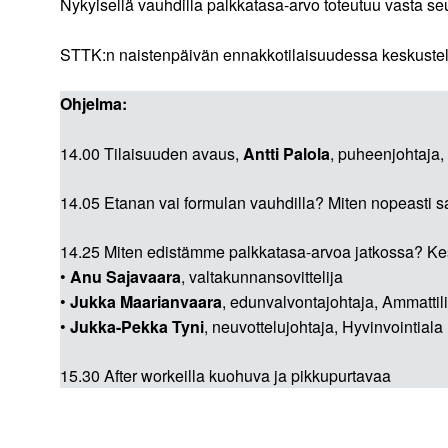
Nykyisellä vauhdilla palkkatasa-arvo toteutuu vasta s
STTK:n naistenpäivän ennakkotilaisuudessa keskustel
Ohjelma:
14.00 Tilaisuuden avaus,
Antti Palola
, puheenjohtaja
14.05 Etanan vai formulan vauhdilla? Miten nopeasti
14.25 Miten edistämme palkkatasa-arvoa jatkossa? K
•
Anu Sajavaara
, valtakunnansovittelija
•
Jukka Maarianvaara
, edunvalvontajohtaja, Ammattilii
•
Jukka-Pekka Tyni
, neuvottelujohtaja, Hyvinvointiala 
15.30 After workeilla kuohuva ja pikkupurtavaa