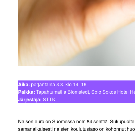
Aika:
perjantaina 3.3. klo 14–16
Paikka:
Tapahtumatila Blomstedt, Solo Sokos Hotel He
Järjestäjä:
STTK
Naisen euro on Suomessa noin 84 senttiä. Sukupuolten
samanaikaisesti naisten koulutustaso on kohonnut huo