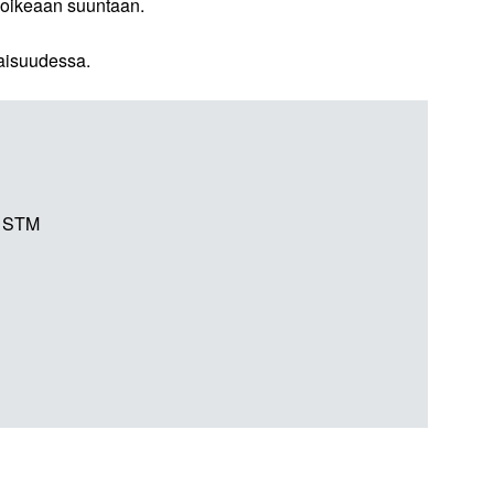
e oikeaan suuntaan.
aisuudessa.
ö, STM