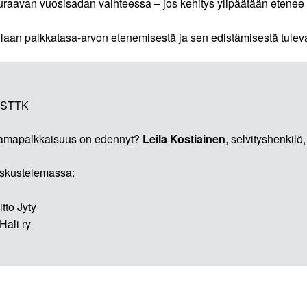
euraavan vuosisadan vaihteessa – jos kehitys ylipäätään etene
laan palkkatasa-arvon etenemisestä ja sen edistämisestä tulev
, STTK
 samapalkkaisuus on edennyt?
Leila Kostiainen
, selvityshenkil
eskustelemassa:
tto Jyty
Hali ry