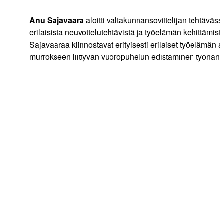
Anu Sajavaara
aloitti valtakunnansovittelijan tehtäv
erilaisista neuvottelutehtävistä ja työelämän kehittämist
Sajavaaraa kiinnostavat erityisesti erilaiset työelämän 
murrokseen liittyvän vuoropuhelun edistäminen työnantaj