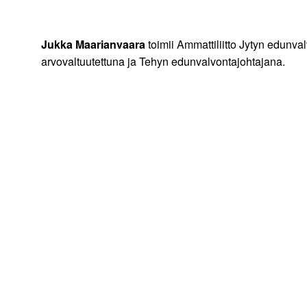
Jukka Maarianvaara
toimii Ammattiliitto Jytyn edunv
arvovaltuutettuna ja Tehyn edunvalvontajohtajana.