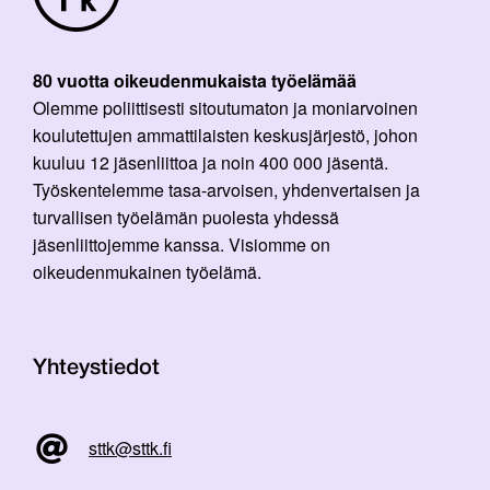
80 vuotta oikeudenmukaista työelämää
Olemme poliittisesti sitoutumaton ja moniarvoinen
koulutettujen ammattilaisten keskusjärjestö, johon
kuuluu 12 jäsenliittoa ja noin 400 000 jäsentä.
Työskentelemme tasa-arvoisen, yhdenvertaisen ja
turvallisen työelämän puolesta yhdessä
jäsenliittojemme kanssa. Visiomme on
oikeudenmukainen työelämä.
Yhteystiedot
sttk@sttk.fi