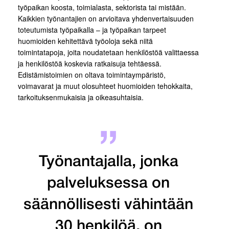
työpaikan koosta, toimialasta, sektorista tai mistään.
Kaikkien työnantajien on arvioitava yhdenvertaisuuden
toteutumista työpaikalla – ja työpaikan tarpeet
huomioiden kehitettävä työoloja sekä niitä
toimintatapoja, joita noudatetaan henkilöstöä valittaessa
ja henkilöstöä koskevia ratkaisuja tehtäessä.
Edistämistoimien on oltava toimintaympäristö,
voimavarat ja muut olosuhteet huomioiden tehokkaita,
tarkoituksenmukaisia ja oikeasuhtaisia.
Työnantajalla, jonka
palveluksessa on
säännöllisesti vähintään
30 henkilöä, on