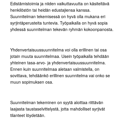
Edistämistoimia ja niiden vaikuttavuutta on käsiteltävä
henkilöstön tai heidän edustajiensa kanssa.
Suunnitelman tekemisessä on hyvä olla mukana eri
syrjintäperusteita tuntevia. Työpaikalla on hyvä sopia
yhdessä suunnitelman tekevän ryhmän kokoonpanosta.
Yhdenvertaisuussuunnitelma voi olla erillinen tai osa
jotain muuta suunnitelmaa. Usein työpaikalla tehdään
yhteinen tasa-arvo- ja yhdenvertaisuussuunnitelma.
Ennen kuin suunnitelmaa aletaan valmistella, on
sovittava, tehdäänkö erillinen suunnitelma vai onko se
muun sopimuksen osa.
Suunnitelman tekeminen on syytä aloittaa riittävän
laajasta taustaselvittelystä, jotta mahdolliset syrjivät
tilanteet löydetään.