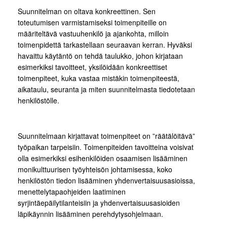
Suunnitelman on oltava konkreettinen. Sen
toteutumisen varmistamiseksi toimenpiteille on
määriteltävä vastuuhenkilö ja ajankohta, milloin
toimenpidettä tarkastellaan seuraavan kerran. Hyväksi
havaittu käytäntö on tehdä taulukko, johon kirjataan
esimerkiksi tavoitteet, yksilöidään konkreettiset
toimenpiteet, kuka vastaa mistäkin toimenpiteestä,
aikataulu, seuranta ja miten suunnitelmasta tiedotetaan
henkilöstölle.
Suunnitelmaan kirjattavat toimenpiteet on ”räätälöitävä”
työpaikan tarpeisiin. Toimenpiteiden tavoitteina voisivat
olla esimerkiksi esihenkilöiden osaamisen lisääminen
monikulttuurisen työyhteisön johtamisessa, koko
henkilöstön tiedon lisääminen yhdenvertaisuusasioissa,
menettelytapaohjeiden laatiminen
syrjintäepäilytilanteisiin ja yhdenvertaisuusasioiden
läpikäynnin lisääminen perehdytysohjelmaan.