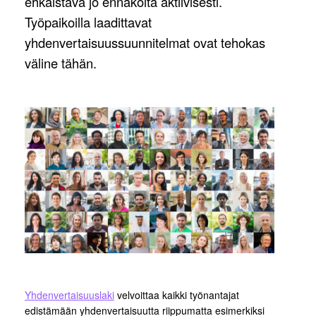
ehkäistävä jo ennakolta aktiivisesti.
Työpaikoilla laadittavat
yhdenvertaisuussuunnitelmat ovat tehokas
väline tähän.
Yhdenvertaisuuslaki
velvoittaa kaikki työnantajat
edistämään yhdenvertaisuutta riippumatta esimerkiksi