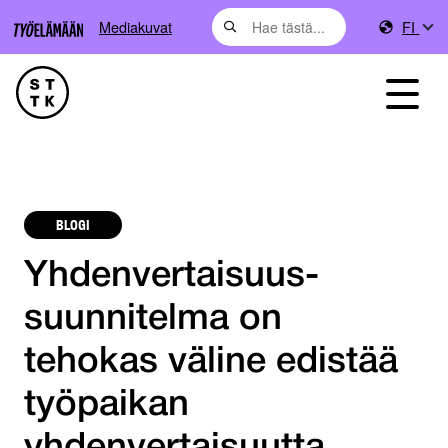
Mediakuvat
FI
BLOGI
Yhdenvertaisuus­
suunni­telma on
tehokas väline edistää
työpaikan