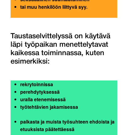
tai muu henkilöön liittyvä syy.
Taustaselvittelyssä on käytävä
läpi työpaikan menettelytavat
kaikessa toiminnassa, kuten
esimerkiksi:
rekrytoinnissa
perehdytyksessä
uralla etenemisessä
työtehtävien jakamisessa
palkasta ja muista työsuhteen ehdoista ja
etuuksista päätettäessä