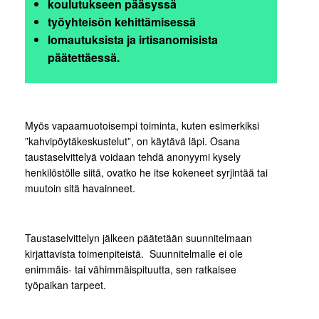
koulutukseen pääsyssä
työyhteisön kehittämisessä
lomautuksista ja irtisanomisista
päätettäessä.
Myös vapaamuotoisempi toiminta, kuten esimerkiksi
”kahvipöytäkeskustelut”, on käytävä läpi. Osana
taustaselvittelyä voidaan tehdä anonyymi kysely
henkilöstölle siitä, ovatko he itse kokeneet syrjintää tai
muutoin sitä havainneet.
Taustaselvittelyn jälkeen päätetään suunnitelmaan
kirjattavista toimenpiteistä. Suunnitelmalle ei ole
enimmäis- tai vähimmäispituutta, sen ratkaisee
työpaikan tarpeet.