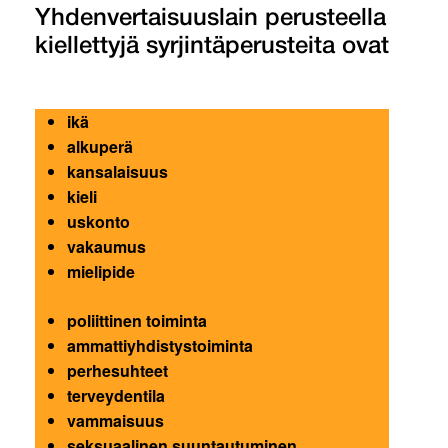
Yhdenvertaisuuslain perusteella
kiellettyjä syrjintäperusteita ovat
ikä
alkuperä
kansalaisuus
kieli
uskonto
vakaumus
mielipide
poliittinen toiminta
ammattiyhdistystoiminta
perhesuhteet
terveydentila
vammaisuus
seksuaalinen suuntautuminen