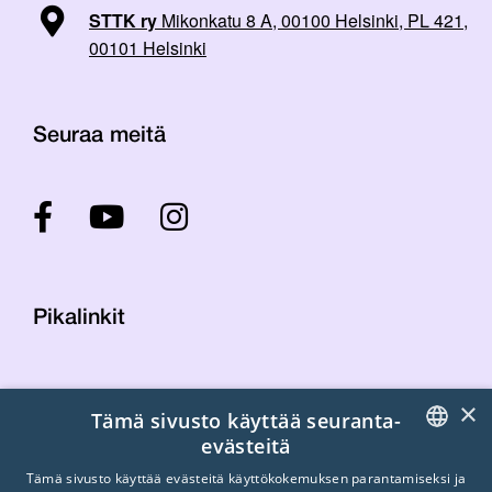
STTK ry
Mikonkatu 8 A, 00100 Helsinki, PL 421,
00101 Helsinki
Seuraa meitä
Pikalinkit
Yhteystiedot
×
Tämä sivusto käyttää seuranta-
Laskutustiedot
evästeitä
STTK:n kuvapankki
FINNISH
Tietosuojaseloste
Tämä sivusto käyttää evästeitä käyttökokemuksen parantamiseksi ja