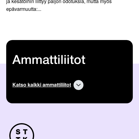
ja kesätöihin liittyy paljon odotuksia, mutta myös
epävarmuutta:...
Ammattiliitot
Katso kaikki ammattiliitot