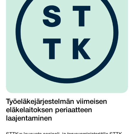
Työeläkejärjestelmän viimeisen
eläkelaitoksen periaatteen
laajentaminen
STTK:n lausunto sosiaali- ja terveysministeriölle STTK