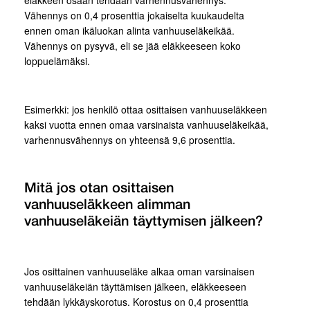
eläkkeen osaan tehdään varhennusvähennys.
Vähennys on 0,4 prosenttia jokaiselta kuukaudelta
ennen oman ikäluokan alinta vanhuuseläkeikää.
Vähennys on pysyvä, eli se jää eläkkeeseen koko
loppuelämäksi.
Esimerkki: jos henkilö ottaa osittaisen vanhuuseläkkeen
kaksi vuotta ennen omaa varsinaista vanhuuseläkeikää,
varhennusvähennys on yhteensä 9,6 prosenttia.
Mitä jos otan osittaisen
vanhuuseläkkeen alimman
vanhuuseläkeiän täyttymisen jälkeen?
Jos osittainen vanhuuseläke alkaa oman varsinaisen
vanhuuseläkeiän täyttämisen jälkeen, eläkkeeseen
tehdään lykkäyskorotus. Korostus on 0,4 prosenttia