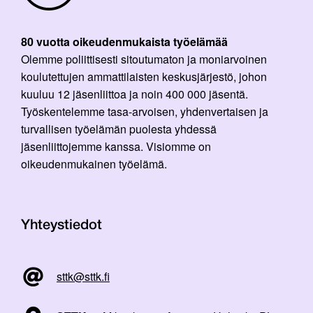
80 vuotta oikeudenmukaista työelämää
Olemme poliittisesti sitoutumaton ja moniarvoinen
koulutettujen ammattilaisten keskusjärjestö, johon
kuuluu 12 jäsenliittoa ja noin 400 000 jäsentä.
Työskentelemme tasa-arvoisen, yhdenvertaisen ja
turvallisen työelämän puolesta yhdessä
jäsenliittojemme kanssa. Visiomme on
oikeudenmukainen työelämä.
Yhteystiedot
sttk@sttk.fi