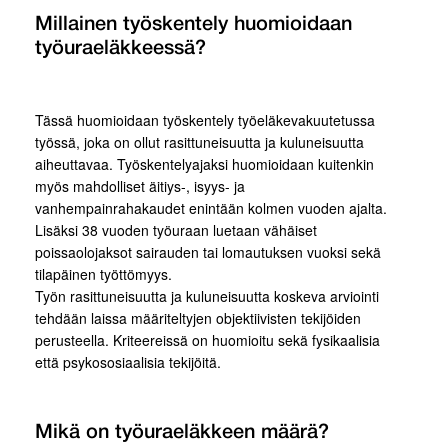
Millainen työskentely huomioidaan
työuraeläkkeessä?
Tässä huomioidaan työskentely työeläkevakuutetussa
työssä, joka on ollut rasittuneisuutta ja kuluneisuutta
aiheuttavaa. Työskentelyajaksi huomioidaan kuitenkin
myös mahdolliset äitiys-, isyys- ja
vanhempainrahakaudet enintään kolmen vuoden ajalta.
Lisäksi 38 vuoden työuraan luetaan vähäiset
poissaolojaksot sairauden tai lomautuksen vuoksi sekä
tilapäinen työttömyys.
Työn rasittuneisuutta ja kuluneisuutta koskeva arviointi
tehdään laissa määriteltyjen objektiivisten tekijöiden
perusteella. Kriteereissä on huomioitu sekä fysikaalisia
että psykososiaalisia tekijöitä.
Mikä on työuraeläkkeen määrä?