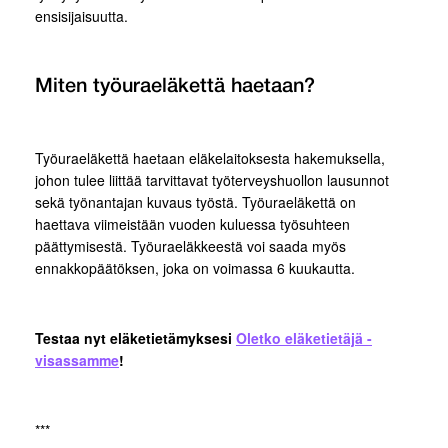
ensisijaisuutta.
Miten työuraeläkettä haetaan?
Työuraeläkettä haetaan eläkelaitoksesta hakemuksella,
johon tulee liittää tarvittavat työterveyshuollon lausunnot
sekä työnantajan kuvaus työstä. Työuraeläkettä on
haettava viimeistään vuoden kuluessa työsuhteen
päättymisestä. Työuraeläkkeestä voi saada myös
ennakkopäätöksen, joka on voimassa 6 kuukautta.
Testaa nyt eläketietämyksesi
Oletko eläketietäjä -
visassamme
!
***