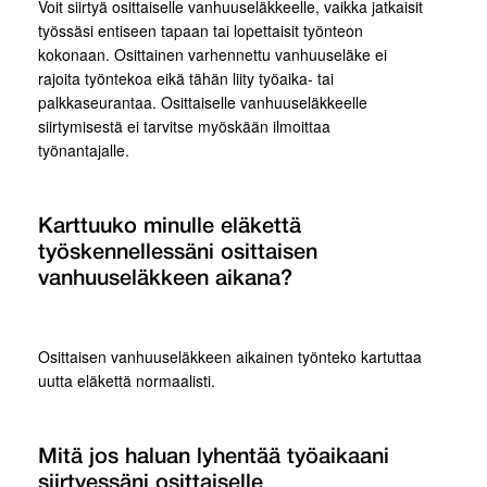
Voit siirtyä osittaiselle vanhuuseläkkeelle, vaikka jatkaisit
työssäsi entiseen tapaan tai lopettaisit työnteon
kokonaan. Osittainen varhennettu vanhuuseläke ei
rajoita työntekoa eikä tähän liity työaika- tai
palkkaseurantaa. Osittaiselle vanhuuseläkkeelle
siirtymisestä ei tarvitse myöskään ilmoittaa
työnantajalle.
Karttuuko minulle eläkettä
työskennellessäni osittaisen
vanhuuseläkkeen aikana?
Osittaisen vanhuuseläkkeen aikainen työnteko kartuttaa
uutta eläkettä normaalisti.
Mitä jos haluan lyhentää työaikaani
siirtyessäni osittaiselle