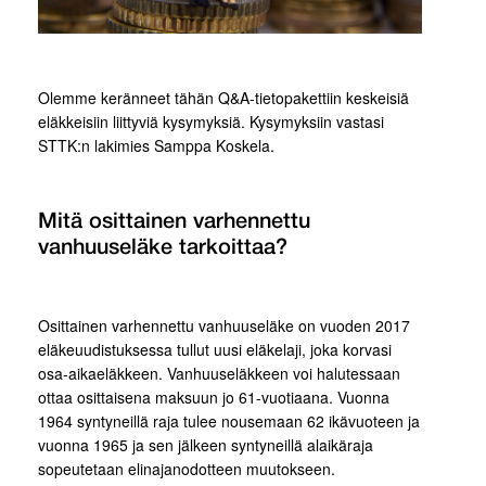
Olemme keränneet tähän Q&A-tietopakettiin keskeisiä
eläkkeisiin liittyviä kysymyksiä. Kysymyksiin vastasi
STTK:n lakimies Samppa Koskela.
Mitä osittainen varhennettu
vanhuuseläke tarkoittaa?
Osittainen varhennettu vanhuuseläke on vuoden 2017
eläkeuudistuksessa tullut uusi eläkelaji, joka korvasi
osa-aikaeläkkeen. Vanhuuseläkkeen voi halutessaan
ottaa osittaisena maksuun jo 61-vuotiaana. Vuonna
1964 syntyneillä raja tulee nousemaan 62 ikävuoteen ja
vuonna 1965 ja sen jälkeen syntyneillä alaikäraja
sopeutetaan elinajanodotteen muutokseen.