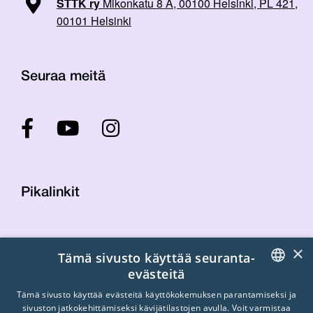
STTK ry
Mikonkatu 8 A, 00100 Helsinki, PL 421,
00101 Helsinki
Seuraa meitä
Pikalinkit
Yhteystiedot
×
Tämä sivusto käyttää seuranta-
Laskutustiedot
evästeitä
STTK:n kuvapankki
FINNISH
Tietosuojaseloste
Tämä sivusto käyttää evästeitä käyttökokemuksen parantamiseksi ja
sivuston jatkokehittämiseksi kävijätilastojen avulla. Voit varmistaa