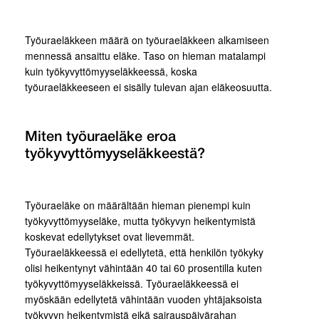
Työuraeläkkeen määrä on työuraeläkkeen alkamiseen
mennessä ansaittu eläke. Taso on hieman matalampi
kuin työkyvyttömyyseläkkeessä, koska
työuraeläkkeeseen ei sisälly tulevan ajan eläkeosuutta.
Miten työuraeläke eroa
työkyvyttömyyseläkkeestä?
Työuraeläke on määrältään hieman pienempi kuin
työkyvyttömyyseläke, mutta työkyvyn heikentymistä
koskevat edellytykset ovat lievemmät.
Työuraeläkkeessä ei edellytetä, että henkilön työkyky
olisi heikentynyt vähintään 40 tai 60 prosentilla kuten
työkyvyttömyyseläkkeissä. Työuraeläkkeessä ei
myöskään edellytetä vähintään vuoden yhtäjaksoista
työkyvyn heikentymistä eikä sairauspäivärahan