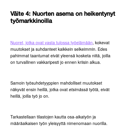
Väite 4: Nuorten asema on heikentynyt
työmarkkinoilla
Nuoret, jotka ovat vasta tulossa työelämään
, kokevat
muutokset ja suhdanteet kaikkein selkeimmin. Edes
pahimmat taantumat eivät yleensä kosketa niitä, joilla
on turvallinen vakkaripesti jo ennen kriisin alkua.
Samoin työsuhdetyyppien mahdolliset muutokset
näkyvät ensin heillä, jotka ovat
etsimässä
työtä, eivät
heillä, joilla työ jo on.
Tarkastellaan tilastojen kautta osa-aikatyön ja
määräaikaisen työn yleisyyttä nimenomaan nuorilla.