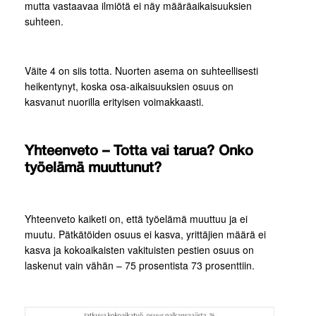
mutta vastaavaa ilmiötä ei näy määräaikaisuuksien
suhteen.
Väite 4 on siis totta. Nuorten asema on suhteellisesti
heikentynyt, koska osa-aikaisuuksien osuus on
kasvanut nuorilla erityisen voimakkaasti.
Yhteenveto – Totta vai tarua? Onko
työelämä muuttunut?
Yhteenveto kaiketi on, että työelämä muuttuu ja ei
muutu. Pätkätöiden osuus ei kasva, yrittäjien määrä ei
kasva ja kokoaikaisten vakituisten pestien osuus on
laskenut vain vähän – 75 prosentista 73 prosenttiin.