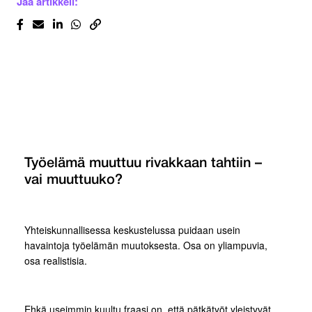
Jaa artikkeli:
Työelämä muuttuu rivakkaan tahtiin –
vai muuttuuko?
Yhteiskunnallisessa keskustelussa puidaan usein
havaintoja työelämän muutoksesta. Osa on yliampuvia,
osa realistisia.
Ehkä useimmin kuultu fraasi on, että pätkätyöt yleistyvät