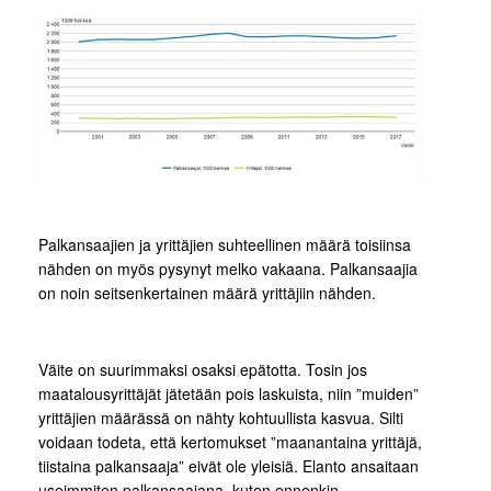
Palkansaajien ja yrittäjien suhteellinen määrä toisiinsa
nähden on myös pysynyt melko vakaana. Palkansaajia
on noin seitsenkertainen määrä yrittäjiin nähden.
Väite on suurimmaksi osaksi epätotta. Tosin jos
maatalousyrittäjät jätetään pois laskuista, niin ”muiden”
yrittäjien määrässä on nähty kohtuullista kasvua. Silti
voidaan todeta, että kertomukset ”maanantaina yrittäjä,
tiistaina palkansaaja” eivät ole yleisiä. Elanto ansaitaan
useimmiten palkansaajana, kuten ennenkin.