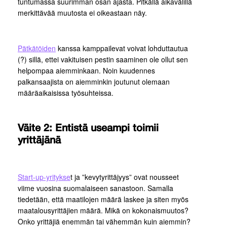
tuntumassa suurimman osan ajasta. Pitkällä aikavälillä
merkittävää muutosta ei oikeastaan näy.
Pätkätöiden
kanssa kamppailevat voivat lohduttautua
(?) sillä, ettei vakituisen pestin saaminen ole ollut sen
helpompaa aiemminkaan. Noin kuudennes
palkansaajista on aiemminkin joutunut olemaan
määräaikaisissa työsuhteissa.
Väite 2: Entistä useampi toimii
yrittäjänä
Start-up-yritykse
t ja ”kevytyrittäjyys” ovat nousseet
viime vuosina suomalaiseen sanastoon. Samalla
tiedetään, että maatilojen määrä laskee ja siten myös
maatalousyrittäjien määrä. Mikä on kokonaismuutos?
Onko yrittäjiä enemmän tai vähemmän kuin aiemmin?