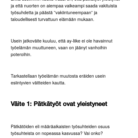
ja että nuorten on aiempaa vaikeampi saada vakituista
työsuhdetta ja päästä ”vakiintuneempaan” ja
taloudellisesti turvattuun elämään mukaan.
Usein jatkoväite kuuluu, että ay-liike ei ole havainnut
työelämän muuttuneen, vaan on jäänyt vanhoihin
poteroihin.
Tarkastellaan työelämän muutosta eräiden usein
esiintyvien väitteiden kautta.
Väite 1: Pätkätyöt ovat yleistyneet
Pätkätöiden eli määräaikaisten työsuhteiden osuus
työsuhteista on nopeassa kasvussa? Vai onko?