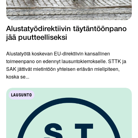
Alustatyödirektiivin täytäntöönpano
jää puutteelliseksi
Alustatyötä koskevan EU-direktiivin kansallinen
toimeenpano on edennyt lausuntokierrokselle. STTK ja
SAK jättivät mietintöön yhteisen eriävän mielipiteen,
koska se...
LAUSUNTO