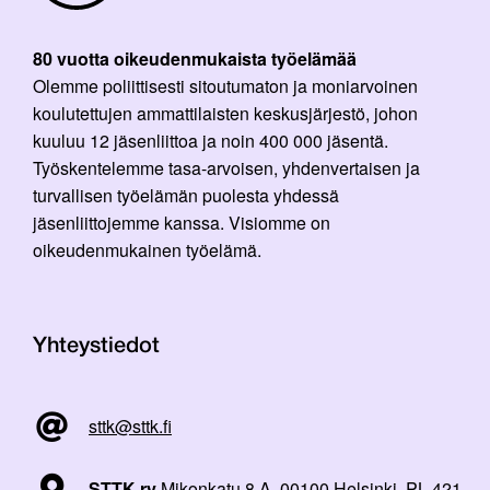
80 vuotta oikeudenmukaista työelämää
Olemme poliittisesti sitoutumaton ja moniarvoinen
koulutettujen ammattilaisten keskusjärjestö, johon
kuuluu 12 jäsenliittoa ja noin 400 000 jäsentä.
Työskentelemme tasa-arvoisen, yhdenvertaisen ja
turvallisen työelämän puolesta yhdessä
jäsenliittojemme kanssa. Visiomme on
oikeudenmukainen työelämä.
Yhteystiedot
sttk@sttk.fi
STTK ry
Mikonkatu 8 A, 00100 Helsinki, PL 421,