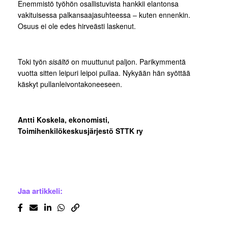
Enemmistö työhön osallistuvista hankkii elantonsa
vakituisessa palkansaajasuhteessa – kuten ennenkin.
Osuus ei ole edes hirveästi laskenut.
Toki työn
sisältö
on muuttunut paljon. Parikymmentä
vuotta sitten leipuri leipoi pullaa. Nykyään hän syöttää
käskyt pullanleivontakoneeseen.
Antti Koskela, ekonomisti,
Toimihenkilökeskusjärjestö STTK ry
Jaa artikkeli: