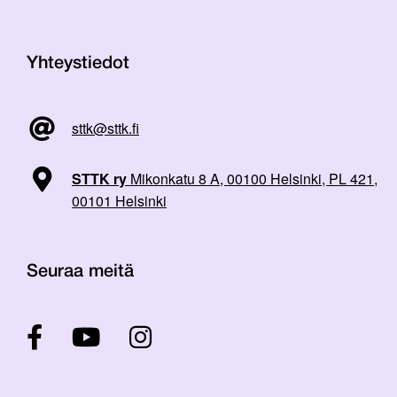
Yhteystiedot
sttk@sttk.fi
STTK ry
Mikonkatu 8 A, 00100 Helsinki, PL 421,
00101 Helsinki
Seuraa meitä