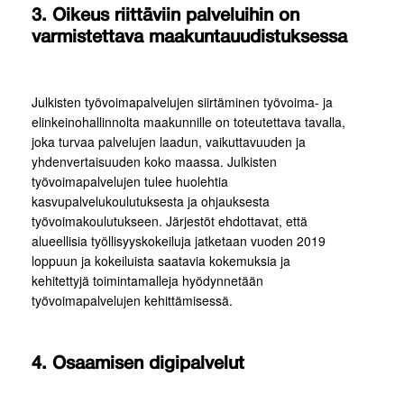
3. Oikeus riittäviin palveluihin on
varmistettava maakuntauudistuksessa
Julkisten työvoimapalvelujen siirtäminen työvoima- ja
elinkeinohallinnolta maakunnille on toteutettava tavalla,
joka turvaa palvelujen laadun, vaikuttavuuden ja
yhdenvertaisuuden koko maassa. Julkisten
työvoimapalvelujen tulee huolehtia
kasvupalvelukoulutuksesta ja ohjauksesta
työvoimakoulutukseen. Järjestöt ehdottavat, että
alueellisia työllisyyskokeiluja jatketaan vuoden 2019
loppuun ja kokeiluista saatavia kokemuksia ja
kehitettyjä toimintamalleja hyödynnetään
työvoimapalvelujen kehittämisessä.
4. Osaamisen digipalvelut