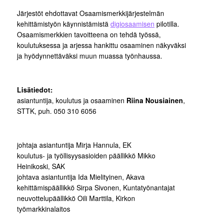
Järjestöt ehdottavat Osaamismerkkijärjestelmän
kehittämistyön käynnistämistä
digiosaamisen
pilotilla.
Osaamismerkkien tavoitteena on tehdä työssä,
koulutuksessa ja arjessa hankittu osaaminen näkyväksi
ja hyödynnettäväksi muun muassa työnhaussa.
Lisätiedot:
asiantuntija, koulutus ja osaaminen
Riina Nousiainen
,
STTK, puh. 050 310 6056
johtaja asiantuntija Mirja Hannula, EK
koulutus- ja työllisyysasioiden päällikkö Mikko
Heinikoski, SAK
johtava asiantuntija Ida Mielityinen, Akava
kehittämispäällikkö Sirpa Sivonen, Kuntatyönantajat
neuvottelupäällikkö Oili Marttila, Kirkon
työmarkkinalaitos