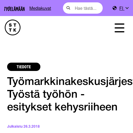
Mediakuvat
FI
TIEDOTE
Työmarkkinakeskusjärjes
Työstä työhön -
esitykset kehysriiheen
Julkaistu
26.3.2018