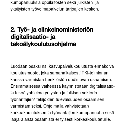
kumppanuuksia oppilaitosten sekä julkisten- ja
yksityisten työvoimapalvelun tarjoajien kesken.
2. Työ- ja elinkeinoministeriön
digitalisaatio- ja
tekoälykoulutusohjelma
Luodaan osaksi ns. kasvupalvelukoulutusta ennakoiva
koulutusmuoto, joka samanaikaisesti TKI-toiminnan
kanssa varmistaa henkilöstön uudistuvan osaamisen.
Ensimmäisessä vaiheessa käynnistetään digitalisaatio-
ja tekoälyohjelma yritysten ja julkisen sektorin
työnantajien/-tekijöiden tulevaisuuden osaamisen
varmistamiseksi. Ohjelmalla vahvistetaan
korkeakoulutuksen ja työnantajien kumppanuutta sekä
laaja-alaista osaamista erityisesti korkeakoulutetuille.