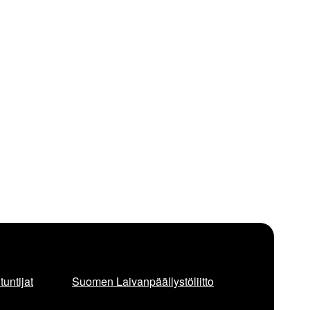
untijat
Suomen Laivanpäällystöliitto