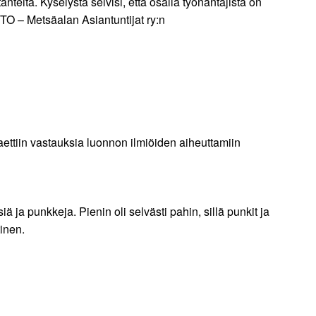
teitä. Kyselystä selvisi, että osalla työnantajista on
ETO – Metsäalan Asiantuntijat ry:n
aettiin vastauksia luonnon ilmiöiden aiheuttamiin
 ja punkkeja. Pienin oli selvästi pahin, sillä punkit ja
tinen.