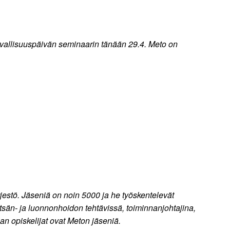
turvallisuuspäivän seminaarin tänään 29.4. Meto on
jestö. Jäseniä on noin 5000 ja he työskentelevät
etsän- ja luonnonhoidon tehtävissä, toiminnanjohtajina,
lan opiskelijat ovat Meton jäseniä.