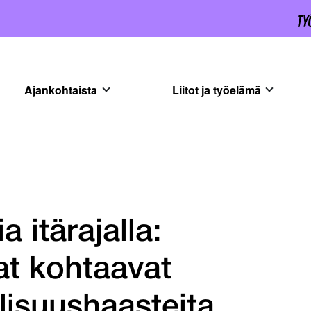
Ajankohtaista
Liitot ja työelämä
 itärajalla:
at kohtaavat
llisuushaasteita