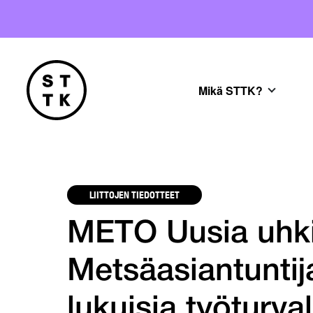
Mikä STTK?
LIITTOJEN TIEDOTTEET
METO Uusia uhkia
Metsäasiantuntij
lukuisia työturva