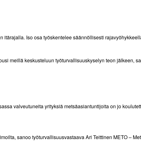
 itärajalla. Iso osa työskentelee säännöllisesti rajavyöhykkeell
usi meillä keskusteluun työturvallisuuskyselyn teon jälkeen, san
osassa valveutuneita yrityksiä metsäasiantuntijoita on jo koulut
oilta, sanoo työturvallisuusvastaava Ari Teittinen METO – Metsä