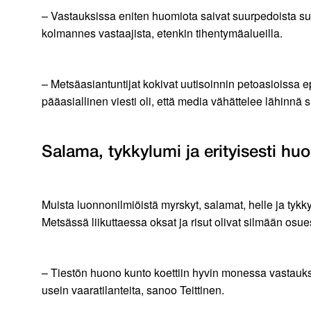
– Vastauksissa eniten huomiota saivat suurpedoista sus
kolmannes vastaajista, etenkin tihentymäalueilla.
– Metsäasiantuntijat kokivat uutisoinnin petoasioissa ep
pääasiallinen viesti oli, että media vähättelee lähinnä s
Salama, tykkylumi ja erityisesti hu
Muista luonnonilmiöistä myrskyt, salamat, helle ja tykky
Metsässä liikuttaessa oksat ja risut olivat silmään os
– Tiestön huono kunto koettiin hyvin monessa vastauks
usein vaaratilanteita, sanoo Teittinen.