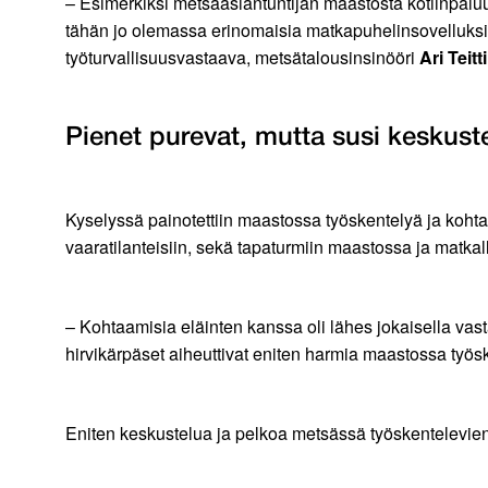
– Esimerkiksi metsäasiantuntijan maastosta kotiinpaluun
tähän jo olemassa erinomaisia matkapuhelinsovelluksia.
työturvallisuusvastaava, metsätalousinsinööri
Ari Teitt
Pienet purevat, mutta susi keskuste
Kyselyssä painotettiin maastossa työskentelyä ja kohtaa
vaaratilanteisiin, sekä tapaturmiin maastossa ja matka
– Kohtaamisia eläinten kanssa oli lähes jokaisella vasta
hirvikärpäset aiheuttivat eniten harmia maastossa työske
Eniten keskustelua ja pelkoa metsässä työskentelevie