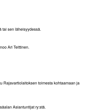
ä tai sen läheisyydessä.
oo Ari Teittinen.
ettu Rajavartiolaitoksen toimesta kohtaamaan ja
alan Asiantuntijat ry:stä.