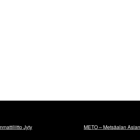
mattiliitto Jyty
METO – Metsäalan Asiant