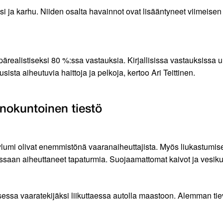
i ja karhu. Niiden osalta havainnot ovat lisääntyneet viimeise
ärealistiseksi 80 %:ssa vastauksia. Kirjallisissa vastauksissa uu
usista aiheutuvia haittoja ja pelkoja, kertoo Ari Teittinen.
onokuntoinen tiestö
lumi olivat enemmistönä vaaranaiheuttajista. Myös liukastumiset 
uessaan aiheuttaneet tapaturmia. Suojaamattomat kaivot ja vesik
essa vaaratekijäksi liikuttaessa autolla maastoon. Alemman ti