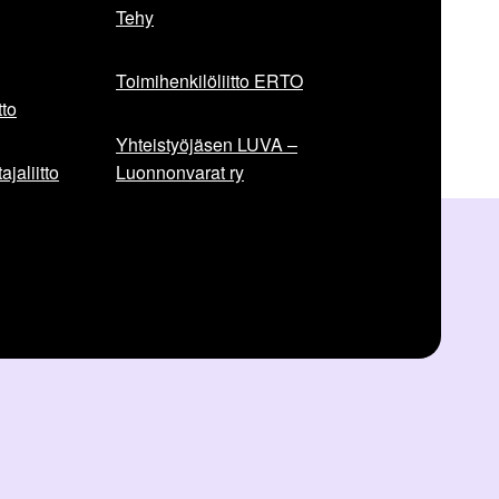
Tehy
Toimihenkilöliitto ERTO
to
Yhteistyöjäsen LUVA –
jaliitto
Luonnonvarat ry