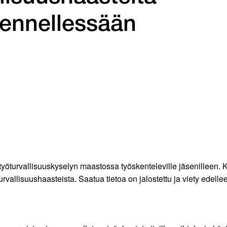
ennellessään
työturvallisuuskyselyn maastossa työskenteleville jäsenilleen. 
rvallisuushaasteista. Saatua tietoa on jalostettu ja viety edell