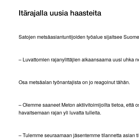
Itärajalla uusia haasteita
Satojen metsäasiantuntijoiden työalue sijaitsee Suomen
– Luvattomien rajanylittäjien aikaansaama uusi uhka no
Osa metsäalan työnantajista on jo reagoinut tähän.
– Olemme saaneet Meton aktiivitoimijoilta tietoa, että 
havaitsemaan rajan yli luvatta tulleita.
– Tulemme seuraamaan jäsentemme tilannetta asian tiim