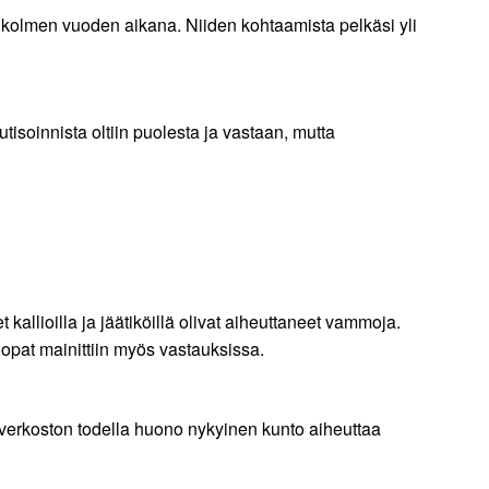
n kolmen vuoden aikana. Niiden kohtaamista pelkäsi yli
tisoinnista oltiin puolesta ja vastaan, mutta
kallioilla ja jäätiköillä olivat aiheuttaneet vammoja.
uopat mainittiin myös vastauksissa.
everkoston todella huono nykyinen kunto aiheuttaa