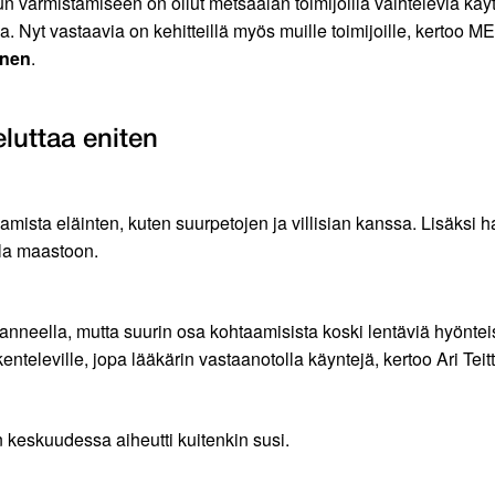
 varmistamiseen on ollut metsäalan toimijoilla vaihtelevia käytän
 Nyt vastaavia on kehitteillä myös muille toimijoille, kertoo M
inen
.
luttaa eniten
mista eläinten, kuten suurpetojen ja villisian kanssa. Lisäksi h
lla maastoon.
nneella, mutta suurin osa kohtaamisista koski lentäviä hyönteisiä
nteleville, jopa lääkärin vastaanotolla käyntejä, kertoo Ari Teit
n keskuudessa aiheutti kuitenkin susi.