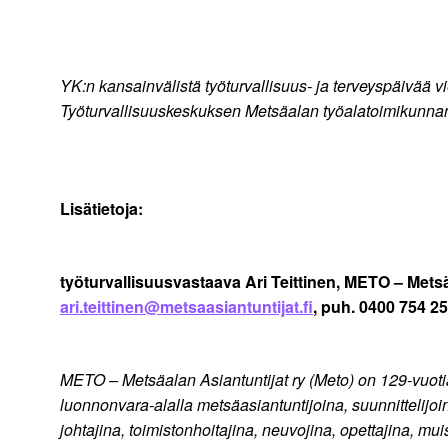
YK:n kansainvälistä työturvallisuus- ja terveyspäivää v
Työturvallisuuskeskuksen Metsäalan työalatoimikunnan j
Lisätietoja:
työturvallisuusvastaava Ari Teittinen, METO – Metsä
ari.teittinen@metsaasiantuntijat.fi
, puh. 0400 754 2
METO – Metsäalan Asiantuntijat ry (Meto) on 129-vuoti
luonnonvara-alalla metsäasiantuntijoina, suunnittelijoi
johtajina, toimistonhoitajina, neuvojina, opettajina, mu