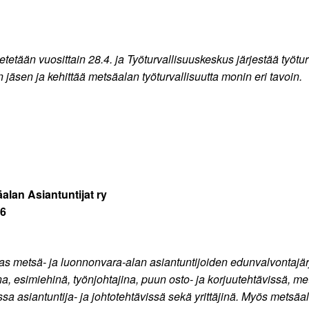
ietetään vuosittain 28.4. ja Työturvallisuuskeskus järjestää työ
äsen ja kehittää metsäalan työturvallisuutta monin eri tavoin.
alan Asiantuntijat ry
56
as metsä- ja luonnonvara-alan asiantuntijoiden edunvalvontajär
na, esimiehinä, työnjohtajina, puun osto- ja korjuutehtävissä, m
issa asiantuntija- ja johtotehtävissä sekä yrittäjinä. Myös metsäa