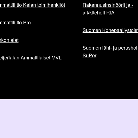
mattiliitto Kelan toimihenkilöt
Rakennusinsinöörit ja -
arkkitehdit RIA
mattiliitto Pro
Suomen Konepäällystöliit
rkon alat
Suomen lähi- ja perushoita
SuPer
ijerialan Ammattilaiset MVL