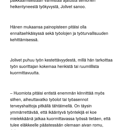
palkkaamisestaan vahvistaa ajatusta seniorien
heikentyneestä työkyvystä, Jolivet sanoo.
Hänen mukaansa painopisteen pitäisi olla
ennaltaehkäisyssä sekä työolojen ja työturvallisuuden
kehittämisessä.
Jolivet puhuu työn kestettävyydestä, millä hän tarkoittaa
työn suorittajan kokemaa henkistä tai ruumiillista
kuormittavuutta.
– Huomiota pitäisi entistä enemmän kiinnittää myös
siihen, aiheuttavatko työolot tai työasennot
terveyshaittoja pitkällä tähtäimellä. On täysin
ymmärrettävää, että ikääntyvä työntekijä ei koe
mielekkäänä jatkaa kuormittavassa työssä tietäen, että
tulee eläkkeelle päästessään olemaan aivan romu,