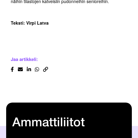
näihin tilastojen katveisiin pudonneihin senioreihin.
Teksti: Virpi Latva
Jaa artikkeli:
Ammattiliitot