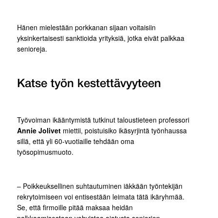
Hänen mielestään porkkanan sijaan voitaisiin
yksinkertaisesti sanktioida yrityksiä, jotka eivät palkkaa
senioreja.
Katse työn kestettävyyteen
Työvoiman ikääntymistä tutkinut taloustieteen professori
Annie Jolivet
miettii, poistuisiko ikäsyrjintä työnhaussa
sillä, että yli 60-vuotiaille tehdään oma
työsopimusmuoto.
– Poikkeuksellinen suhtautuminen iäkkään työntekijän
rekrytoimiseen voi entisestään leimata tätä ikäryhmää.
Se, että firmoille pitää maksaa heidän