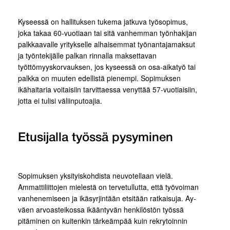
Kyseessä on hallituksen tukema jatkuva työsopimus,
joka takaa 60-vuotiaan tai sitä vanhemman työnhakijan
palkkaavalle yritykselle alhaisemmat työnantajamaksut
ja työntekijälle palkan rinnalla maksettavan
työttömyyskorvauksen, jos kyseessä on osa-aikatyö tai
palkka on muuten edellistä pienempi. Sopimuksen
ikähaitaria voitaisiin tarvittaessa venyttää 57-vuotiaisiin,
jotta ei tulisi väliinputoajia.
Etusijalla työssä pysyminen
Sopimuksen yksityiskohdista neuvotellaan vielä.
Ammattiliittojen mielestä on tervetullutta, että työvoiman
vanhenemiseen ja ikäsyrjintään etsitään ratkaisuja. Ay-
väen arvoasteikossa ikääntyvän henkilöstön työssä
pitäminen on kuitenkin tärkeämpää kuin rekrytoinnin