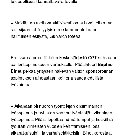
taloudellisesti kannattavalla tavalla.
– Meidän on ajettava aktiivisesti omia tavoitteitamme
sen sijaan, että tyytyisimme kommentoimaan
hallituksen esitystä, Guivarch toteaa.
Ranskan ammattiliittojen keskusjärjestö CGT suhtautuu
seniorisopimukseen varauksella. Pääsihteeri
Sophie
Binet
pelkää yritysten näkevän valtion sponsoroiman
sopimuksen ainoastaan keinona saada edullista
työvoimaa.
– Aikanaan oli nuoren työntekijän ensimmäinen
työsopimus ja nyt tulee vanhan työntekijän viimeinen
työsopimus. Pitäisi lopettaa nämä temput ja keskittyä
työuran viimeisten vuosien kehittämiseen, osa-
aikaratkaisuihin ja varhaiseläkkeisiin, Binet korostaa.