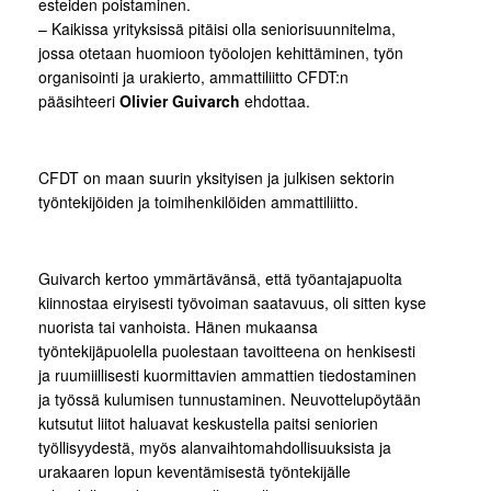
esteiden poistaminen.
– Kaikissa yrityksissä pitäisi olla seniorisuunnitelma,
jossa otetaan huomioon työolojen kehittäminen, työn
organisointi ja urakierto, ammattiliitto CFDT:n
pääsihteeri
Olivier Guivarch
ehdottaa.
CFDT on maan suurin yksityisen ja julkisen sektorin
työntekijöiden ja toimihenkilöiden ammattiliitto.
Guivarch kertoo ymmärtävänsä, että työantajapuolta
kiinnostaa eiryisesti työvoiman saatavuus, oli sitten kyse
nuorista tai vanhoista. Hänen mukaansa
työntekijäpuolella puolestaan tavoitteena on henkisesti
ja ruumiillisesti kuormittavien ammattien tiedostaminen
ja työssä kulumisen tunnustaminen. Neuvottelupöytään
kutsutut liitot haluavat keskustella paitsi seniorien
työllisyydestä, myös alanvaihtomahdollisuuksista ja
urakaaren lopun keventämisestä työntekijälle