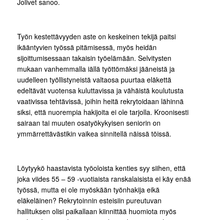
Jolivet sanoo.
Työn kestettävyyden aste on keskeinen tekijä paitsi
ikääntyvien työssä pitämisessä, myös heidän
sijoittumisessaan takaisin työelämään. Selvitysten
mukaan vanhemmalla iällä työttömäksi jääneistä ja
uudelleen työllistyneistä valtaosa puurtaa eläkettä
edeltävät vuotensa kuluttavissa ja vähäistä koulutusta
vaativissa tehtävissä, joihin heitä rekrytoidaan lähinnä
siksi, että nuorempia hakijoita ei ole tarjolla. Kroonisesti
sairaan tai muuten osatyökykyisen seniorin on
ymmärrettävästikin vaikea sinnitellä näissä töissä.
Löytyykö haastavista työoloista kenties syy siihen, että
joka viides 55 – 59 -vuotiaista ranskalaisista ei käy enää
työssä, mutta ei ole myöskään työnhakija eikä
eläkeläinen? Rekrytoinnin esteisiin pureutuvan
hallituksen olisi paikallaan kiinnittää huomiota myös