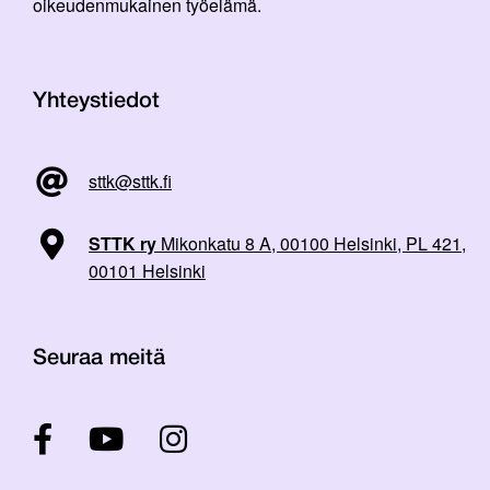
oikeudenmukainen työelämä.
Yhteystiedot
sttk@sttk.fi
STTK ry
Mikonkatu 8 A, 00100 Helsinki, PL 421,
00101 Helsinki
Seuraa meitä