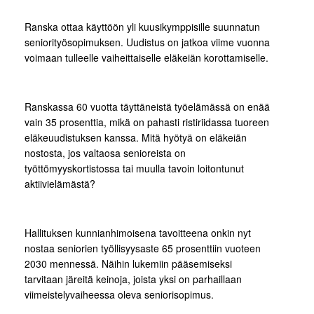
Ranska ottaa käyttöön yli kuusikymppisille suunnatun
seniorityösopimuksen. Uudistus on jatkoa viime vuonna
voimaan tulleelle vaiheittaiselle eläkeiän korottamiselle.
Ranskassa 60 vuotta täyttäneistä työelämässä on enää
vain 35 prosenttia, mikä on pahasti ristiriidassa tuoreen
eläkeuudistuksen kanssa. Mitä hyötyä on eläkeiän
nostosta, jos valtaosa senioreista on
työttömyyskortistossa tai muulla tavoin loitontunut
aktiivielämästä?
Hallituksen kunnianhimoisena tavoitteena onkin nyt
nostaa seniorien työllisyysaste 65 prosenttiin vuoteen
2030 mennessä. Näihin lukemiin pääsemiseksi
tarvitaan järeitä keinoja, joista yksi on parhaillaan
viimeistelyvaiheessa oleva seniorisopimus.