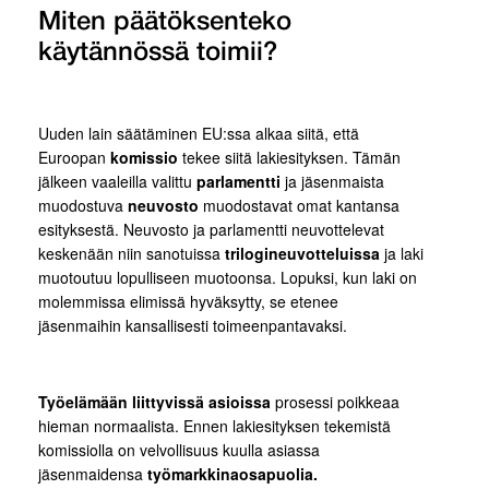
Miten päätöksenteko
käytännössä toimii?
Uuden lain säätäminen EU:ssa alkaa siitä, että
Euroopan
komissio
tekee siitä lakiesityksen. Tämän
jälkeen vaaleilla valittu
parlamentti
ja jäsenmaista
muodostuva
neuvosto
muodostavat omat kantansa
esityksestä. Neuvosto ja parlamentti neuvottelevat
keskenään niin sanotuissa
trilogineuvotteluissa
ja laki
muotoutuu lopulliseen muotoonsa. Lopuksi, kun laki on
molemmissa elimissä hyväksytty, se etenee
jäsenmaihin kansallisesti toimeenpantavaksi.
Työelämään liittyvissä asioissa
prosessi poikkeaa
hieman normaalista. Ennen lakiesityksen tekemistä
komissiolla on velvollisuus kuulla asiassa
jäsenmaidensa
työmarkkinaosapuolia.