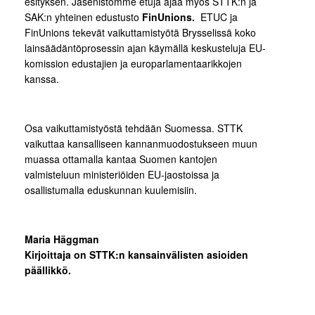
esityksen. Jäsenistömme etuja ajaa myös STTK:n ja
SAK:n yhteinen edustusto
FinUnions.
ETUC ja
FinUnions tekevät vaikuttamistyötä Brysselissä koko
lainsäädäntöprosessin ajan käymällä keskusteluja EU-
komission edustajien ja europarlamentaarikkojen
kanssa.
Osa vaikuttamistyöstä tehdään Suomessa. STTK
vaikuttaa kansalliseen kannanmuodostukseen muun
muassa ottamalla kantaa Suomen kantojen
valmisteluun ministeriöiden EU-jaostoissa ja
osallistumalla eduskunnan kuulemisiin.
Maria Häggman
Kirjoittaja on STTK:n kansainvälisten asioiden
päällikkö.