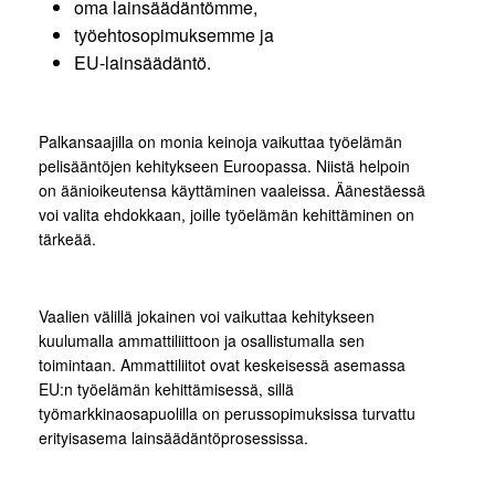
oma lainsäädäntömme,
työehtosopimuksemme ja
EU-lainsäädäntö.
Palkansaajilla on monia keinoja vaikuttaa työelämän
pelisääntöjen kehitykseen Euroopassa. Niistä helpoin
on äänioikeutensa käyttäminen vaaleissa. Äänestäessä
voi valita ehdokkaan, joille työelämän kehittäminen on
tärkeää.
Vaalien välillä jokainen voi vaikuttaa kehitykseen
kuulumalla ammattiliittoon ja osallistumalla sen
toimintaan. Ammattiliitot ovat keskeisessä asemassa
EU:n työelämän kehittämisessä, sillä
työmarkkinaosapuolilla on perussopimuksissa turvattu
erityisasema lainsäädäntöprosessissa.