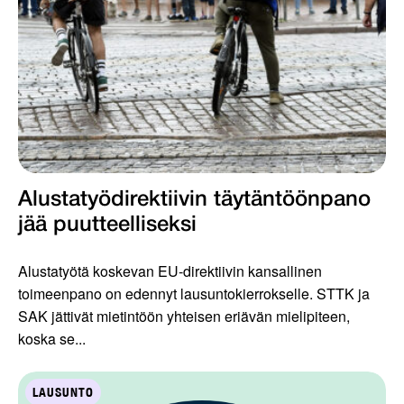
Alustatyödirektiivin täytäntöönpano
jää puutteelliseksi
Alustatyötä koskevan EU-direktiivin kansallinen
toimeenpano on edennyt lausuntokierrokselle. STTK ja
SAK jättivät mietintöön yhteisen eriävän mielipiteen,
koska se...
LAUSUNTO