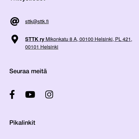
sttk@sttk.fi
STTK ry
Mikonkatu 8 A, 00100 Helsinki, PL 421,
00101 Helsinki
Seuraa meitä
Pikalinkit