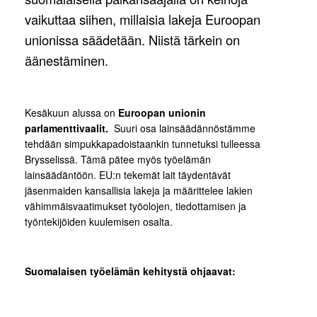
vaikuttaa siihen, millaisia lakeja Euroopan
unionissa säädetään. Niistä tärkein on
äänestäminen.
Kesäkuun alussa on
Euroopan unionin
parlamenttivaalit.
Suuri osa lainsäädännöstämme
tehdään simpukkapadoistaankin tunnetuksi tulleessa
Brysselissä. Tämä pätee myös työelämän
lainsäädäntöön. EU:n tekemät lait täydentävät
jäsenmaiden kansallisia lakeja ja määrittelee lakien
vähimmäisvaatimukset työolojen, tiedottamisen ja
työntekijöiden kuulemisen osalta.
Suomalaisen työelämän kehitystä ohjaavat: