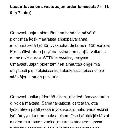
Lausuttavaa omavastuuajan pidentämisestä? (TTL
5 ja 7 luku)
Omavastuuajan pidentäminen kahdella päivällä
pienentää keskimääräistä ansiopäivärahaa
ensimmäiseltä työttömyyskuukaudelta noin 150 eurolla.
Peruspäivärahan ja työmarkkinatuen saajilla vaikutus
on noin 75 euroa. STTK ei hyväksy esitystä.
Omavastuuajan pidentäminen aiheuttaa ongelmia
erityisesti pienituloisissa kotitalouksissa, joissa ei ole
säästöjen luomaa puskuria.
Omavastuuaika pidentää aikaa, jolta työttömyysetuutta
ei voida maksaa. Samanaikaisesti esitetään, että
työsuhteen päättyessä myös vuosilomakorvaus estäisi
työttömyysetuuden maksamisen. Osa työntekijöistä voi
näiden muutosten vuoksi joutua tilanteeseen, jossa