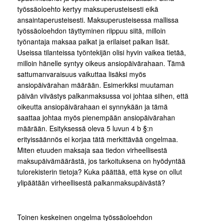
työssäoloehto kertyy maksuperusteisesti eikä
ansaintaperusteisesti. Maksuperusteisessa mallissa
työssäoloehdon täyttyminen riippuu siitä, milloin
työnantaja maksaa palkat ja erilaiset palkan lisät.
Useissa tilanteissa työntekijän olisi hyvin vaikea tietää,
milloin hänelle syntyy oikeus ansiopäivärahaan. Tämä
sattumanvaraisuus vaikuttaa lisäksi myös
ansiopäivärahan määrään. Esimerkiksi muutaman
päivän viivästys palkanmaksussa voi johtaa siihen, että
oikeutta ansiopäivärahaan ei synnykään ja tämä
saattaa johtaa myös pienempään ansiopäivärahan
määrään. Esityksessä oleva 5 luvun 4 b §:n
erityissäännös ei korjaa tätä merkittävää ongelmaa.
Miten etuuden maksaja saa tiedon virheellisestä
maksupäivämäärästä, jos tarkoituksena on hyödyntää
tulorekisterin tietoja? Kuka päättää, että kyse on ollut
ylipäätään virheellisestä palkanmaksupäivästä?
Toinen keskeinen ongelma työssäoloehdon