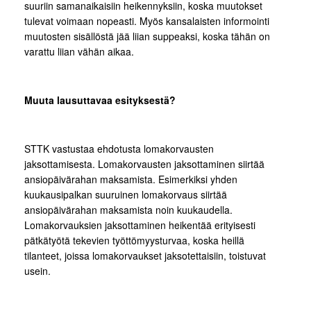
suuriin samanaikaisiin heikennyksiin, koska muutokset
tulevat voimaan nopeasti. Myös kansalaisten informointi
muutosten sisällöstä jää liian suppeaksi, koska tähän on
varattu liian vähän aikaa.
Muuta lausuttavaa esityksestä?
STTK vastustaa ehdotusta lomakorvausten
jaksottamisesta. Lomakorvausten jaksottaminen siirtää
ansiopäivärahan maksamista. Esimerkiksi yhden
kuukausipalkan suuruinen lomakorvaus siirtää
ansiopäivärahan maksamista noin kuukaudella.
Lomakorvauksien jaksottaminen heikentää erityisesti
pätkätyötä tekevien työttömyysturvaa, koska heillä
tilanteet, joissa lomakorvaukset jaksotettaisiin, toistuvat
usein.