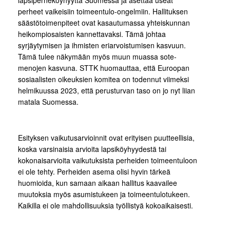
lapsiperheköyhyyttä Suomessa ja asettaa useat
perheet vaikeisiin toimeentulo-ongelmiin. Hallituksen
säästötoimenpiteet ovat kasautumassa yhteiskunnan
heikompiosaisten kannettavaksi. Tämä johtaa
syrjäytymisen ja ihmisten eriarvoistumisen kasvuun.
Tämä tulee näkymään myös muun muassa sote-
menojen kasvuna. STTK huomauttaa, että Euroopan
sosiaalisten oikeuksien komitea on todennut viimeksi
helmikuussa 2023, että perusturvan taso on jo nyt liian
matala Suomessa.
Esityksen vaikutusarvioinnit ovat erityisen puutteellisia,
koska varsinaisia arvioita lapsiköyhyydestä tai
kokonaisarvioita vaikutuksista perheiden toimeentuloon
ei ole tehty. Perheiden asema olisi hyvin tärkeä
huomioida, kun samaan aikaan hallitus kaavailee
muutoksia myös asumistukeen ja toimeentulotukeen.
Kaikilla ei ole mahdollisuuksia työllistyä kokoaikaisesti.