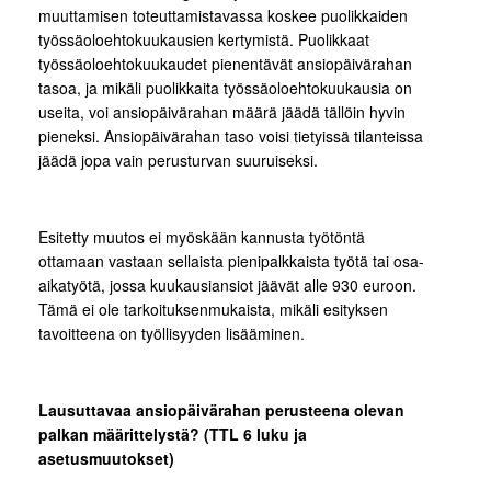
muuttamisen toteuttamistavassa koskee puolikkaiden
työssäoloehtokuukausien kertymistä. Puolikkaat
työssäoloehtokuukaudet pienentävät ansiopäivärahan
tasoa, ja mikäli puolikkaita työssäoloehtokuukausia on
useita, voi ansiopäivärahan määrä jäädä tällöin hyvin
pieneksi. Ansiopäivärahan taso voisi tietyissä tilanteissa
jäädä jopa vain perusturvan suuruiseksi.
Esitetty muutos ei myöskään kannusta työtöntä
ottamaan vastaan sellaista pienipalkkaista työtä tai osa-
aikatyötä, jossa kuukausiansiot jäävät alle 930 euroon.
Tämä ei ole tarkoituksenmukaista, mikäli esityksen
tavoitteena on työllisyyden lisääminen.
Lausuttavaa ansiopäivärahan perusteena olevan
palkan määrittelystä? (TTL 6 luku ja
asetusmuutokset)