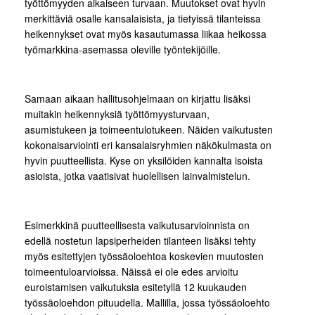
työttömyyden aikaiseen turvaan. Muutokset ovat hyvin
merkittäviä osalle kansalaisista, ja tietyissä tilanteissa
heikennykset ovat myös kasautumassa liikaa heikossa
työmarkkina-asemassa oleville työntekijöille.
Samaan aikaan hallitusohjelmaan on kirjattu lisäksi
muitakin heikennyksiä työttömyysturvaan,
asumistukeen ja toimeentulotukeen. Näiden vaikutusten
kokonaisarviointi eri kansalaisryhmien näkökulmasta on
hyvin puutteellista. Kyse on yksilöiden kannalta isoista
asioista, jotka vaatisivat huolellisen lainvalmistelun.
Esimerkkinä puutteellisesta vaikutusarvioinnista on
edellä nostetun lapsiperheiden tilanteen lisäksi tehty
myös esitettyjen työssäoloehtoa koskevien muutosten
toimeentuloarvioissa. Näissä ei ole edes arvioitu
euroistamisen vaikutuksia esitetyllä 12 kuukauden
työssäoloehdon pituudella. Mallilla, jossa työssäoloehto