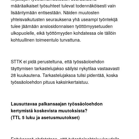
määräaikaiset työsuhteet tulevat todennäköisesti vain
lisääntymään entisestään. Näiden muutosten
yhteisvaikutusten seurauksena yhä useampi työntekijä
tulee jäämään ansiosidonnaisen työttömyysetuuden
ulkopuolelle, eikä työttömyyden kohdatessa ole tällöin
kohtuullinen toimeentulo turvattuna.
STTK ei pidä perusteltuna, että työssäoloehdon
täyttymisen tarkastelujakso säilyisi nykytilaa vastaavasti
28 kuukautena. Tarkastelujaksoa tulisi pidentää, koska
työssäoloehdon pituus kaksinkertaistuu.
Lausuttavaa palkansaajan työssäoloehdon
kertymistä koskevista muutoksista?
(TTL 5 luku ja asetusmuutokset)