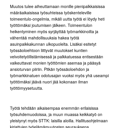
Muutos tulee aiheuttamaan monille pienipalkkaisissa
määräaikaisissa työsuhteissa työskenteleville
toimeentulo-ongelmia, mikäli uutta työtä ei löydy heti
työttömäksi joutumisen jälkeen. Toimeentulon
heikentyminen myös syrjäyttää työmarkkinoilta ja
vähentää mahdollisuuksia hakea työtä
asuinpaikkakunnan ulkopuolelta. Lisäksi esitetyt
työssäoloehtoon liittyvät muutokset kuntien
velvoitetyöllistämisessä ja palkkatuessa entisestään
vaikeuttavat monien työttömien asemaa ja pääsyä
ansioturvan piiriin. Pitkän työssäoloehdon ja
työmarkkinatuen odotusajan vuoksi myös yhä useampi
työttömäksi jäävä nuori jää kokonaan ilman
työttömyysetuutta.
Työtä tehdään aikaisempaa enemmän erilaisissa
työsuhdemuodoissa, ja muun muassa keikkatyö on
yleistynyt myös STTK: laisilla aloilla. Hallitusohjelmaan
kirjattujen työelämämuutosten seurauksena