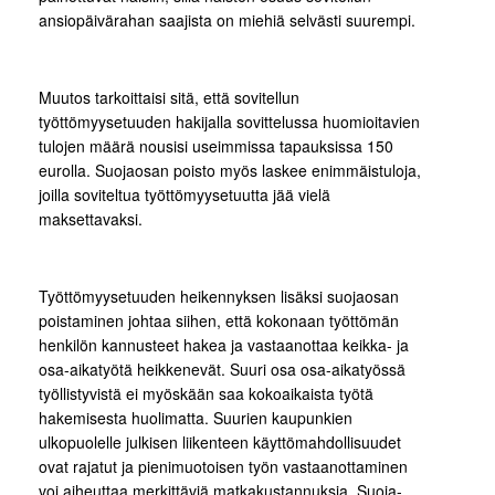
ansiopäivärahan saajista on miehiä selvästi suurempi.
Muutos tarkoittaisi sitä, että sovitellun
työttömyysetuuden hakijalla sovittelussa huomioitavien
tulojen määrä nousisi useimmissa tapauksissa 150
eurolla. Suojaosan poisto myös laskee enimmäistuloja,
joilla soviteltua työttömyysetuutta jää vielä
maksettavaksi.
Työttömyysetuuden heikennyksen lisäksi suojaosan
poistaminen johtaa siihen, että kokonaan työttömän
henkilön kannusteet hakea ja vastaanottaa keikka- ja
osa-aikatyötä heikkenevät. Suuri osa osa-aikatyössä
työllistyvistä ei myöskään saa kokoaikaista työtä
hakemisesta huolimatta. Suurien kaupunkien
ulkopuolelle julkisen liikenteen käyttömahdollisuudet
ovat rajatut ja pienimuotoisen työn vastaanottaminen
voi aiheuttaa merkittäviä matkakustannuksia. Suoja-