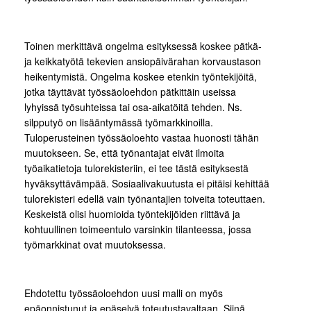
Toinen merkittävä ongelma esityksessä koskee pätkä-
ja keikkatyötä tekevien ansiopäivärahan korvaustason
heikentymistä. Ongelma koskee etenkin työntekijöitä,
jotka täyttävät työssäoloehdon pätkittäin useissa
lyhyissä työsuhteissa tai osa-aikatöitä tehden. Ns.
silpputyö on lisääntymässä työmarkkinoilla.
Tuloperusteinen työssäoloehto vastaa huonosti tähän
muutokseen. Se, että työnantajat eivät ilmoita
työaikatietoja tulorekisteriin, ei tee tästä esityksestä
hyväksyttävämpää. Sosiaalivakuutusta ei pitäisi kehittää
tulorekisteri edellä vain työnantajien toiveita toteuttaen.
Keskeistä olisi huomioida työntekijöiden riittävä ja
kohtuullinen toimeentulo varsinkin tilanteessa, jossa
työmarkkinat ovat muutoksessa.
Ehdotettu työssäoloehdon uusi malli on myös
epäonnistunut ja epäselvä toteutustavaltaan. Siinä