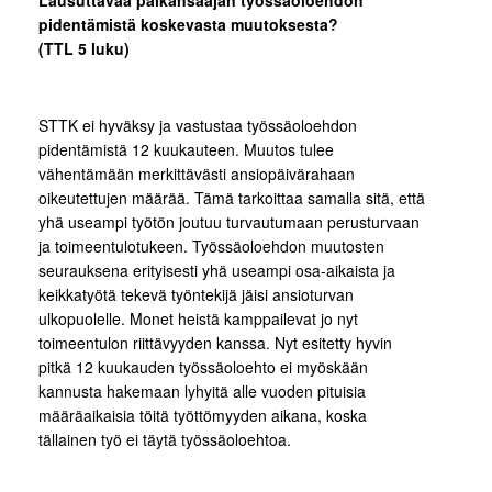
Lausuttavaa palkansaajan työssäoloehdon
pidentämistä koskevasta muutoksesta?
(TTL 5 luku)
STTK ei hyväksy ja vastustaa työssäoloehdon
pidentämistä 12 kuukauteen. Muutos tulee
vähentämään merkittävästi ansiopäivärahaan
oikeutettujen määrää. Tämä tarkoittaa samalla sitä, että
yhä useampi työtön joutuu turvautumaan perusturvaan
ja toimeentulotukeen. Työssäoloehdon muutosten
seurauksena erityisesti yhä useampi osa-aikaista ja
keikkatyötä tekevä työntekijä jäisi ansioturvan
ulkopuolelle. Monet heistä kamppailevat jo nyt
toimeentulon riittävyyden kanssa. Nyt esitetty hyvin
pitkä 12 kuukauden työssäoloehto ei myöskään
kannusta hakemaan lyhyitä alle vuoden pituisia
määräaikaisia töitä työttömyyden aikana, koska
tällainen työ ei täytä työssäoloehtoa.