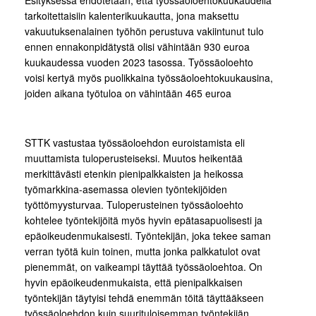
Esityksessä ehdotetaan, että työssäoloehtokuukaudella
tarkoitettaisiin kalenterikuukautta, jona maksettu
vakuutuksenalainen työhön perustuva vakiintunut tulo
ennen ennakonpidätystä olisi vähintään 930 euroa
kuukaudessa vuoden 2023 tasossa. Työssäoloehto
voisi kertyä myös puolikkaina työssäoloehtokuukausina,
joiden aikana työtuloa on vähintään 465 euroa
STTK vastustaa työssäoloehdon euroistamista eli
muuttamista tuloperusteiseksi. Muutos heikentää
merkittävästi etenkin pienipalkkaisten ja heikossa
työmarkkina-asemassa olevien työntekijöiden
työttömyysturvaa. Tuloperusteinen työssäoloehto
kohtelee työntekijöitä myös hyvin epätasapuolisesti ja
epäoikeudenmukaisesti. Työntekijän, joka tekee saman
verran työtä kuin toinen, mutta jonka palkkatulot ovat
pienemmät, on vaikeampi täyttää työssäoloehtoa. On
hyvin epäoikeudenmukaista, että pienipalkkaisen
työntekijän täytyisi tehdä enemmän töitä täyttääkseen
työssäoloehdon kuin suurituloisemman työntekijän.