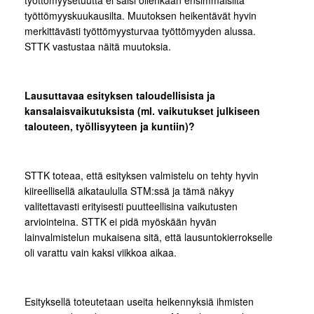
työttömyysetuutta ei saisi ollenkaan ensimmäisiltä
työttömyyskuukausilta. Muutoksen heikentävät hyvin
merkittävästi työttömyysturvaa työttömyyden alussa.
STTK vastustaa näitä muutoksia.
Lausuttavaa esityksen taloudellisista ja
kansalaisvaikutuksista (ml. vaikutukset julkiseen
talouteen, työllisyyteen ja kuntiin)?
STTK toteaa, että esityksen valmistelu on tehty hyvin
kiireellisellä aikataululla STM:ssä ja tämä näkyy
valitettavasti erityisesti puutteellisina vaikutusten
arviointeina. STTK ei pidä myöskään hyvän
lainvalmistelun mukaisena sitä, että lausuntokierrokselle
oli varattu vain kaksi viikkoa aikaa.
Esityksellä toteutetaan useita heikennyksiä ihmisten