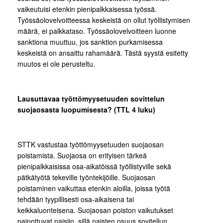
vaikeutuisi etenkin pienipalkkaisessa työssä.
Työssäolovelvoitteessa keskeistä on ollut työllistymisen
määrä, ei palkkataso. Työssäolovelvoitteen luonne
sanktiona muuttuu, jos sanktion purkamisessa
keskeistä on ansaittu rahamäärä. Tästä syystä esitetty
muutos ei ole perusteltu.
Lausuttavaa työttömyysetuuden sovittelun
suojaosasta luopumisesta? (TTL 4 luku)
STTK vastustaa työttömyysetuuden suojaosan
poistamista. Suojaosa on erityisen tärkeä
pienipalkkaisissa osa-aikatöissä työllistyville sekä
pätkätyötä tekeville työntekijöille. Suojaosan
poistaminen vaikuttaa etenkin aloilla, joissa työtä
tehdään tyypillisesti osa-aikaisena tai
keikkaluonteisena. Suojaosan poiston vaikutukset
painottuvat naisiin, sillä naisten osuus sovitellun