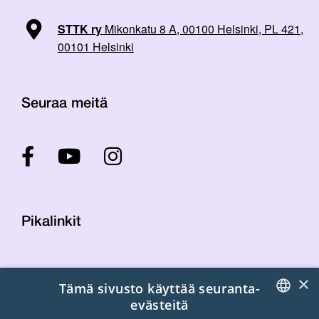
STTK ry
Mikonkatu 8 A, 00100 Helsinki, PL 421,
00101 Helsinki
Seuraa meitä
Pikalinkit
Yhteystiedot
×
Tämä sivusto käyttää seuranta-
Laskutustiedot
evästeitä
STTK:n kuvapankki