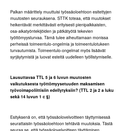
Palkan määrittely muuttuisi työssäoloehtoon esitettyjen
muutosten seurauksena. STTK toteaa, että muutokset
heikentävät merkittävästi erityisesti pienipalkkaisten,
osa-aikatyöntekijöiden ja pätkätyötä tekevien
työttömyysturvaa. Tämä tulee aiheuttamaan monissa
perheissä toimeentulo-ongelmia ja toimeentulotukeen
turvautumista. Toimeentulo-ongelmat myös lisäävät
syrjäytymistä ja luovat esteitä uudelleen työllistymiselle.
Lausuttavaa TTL 5 ja 6 luvun muutosten
vaikutuksesta työttömyysetuuden maksamisen
työvoimapoliittisiin edellytyksiin? (TTL 2 ja 2 a luku
sekä 14 luvun 1 c §)
Esityksenä on, että työssäolovelvoitteen täyttymisessä
seurattaisiin työssäoloehtoon tehtäviä muutoksia. Tästä
seuraa se, että työssäolovelvoitteen täyttäminen