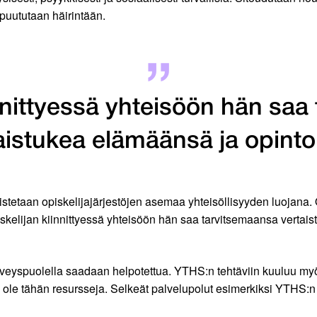
 puututaan häirintään.
innittyessä yhteisöön hän saa
aistukea elämäänsä ja opinto
tetaan opiskelijajärjestöjen asemaa yhteisöllisyyden luojana. O
 Opiskelijan kiinnittyessä yhteisöön hän saa tarvitsemaansa verta
rveyspuolella saadaan helpotettua. YTHS:n tehtäviin kuuluu myö
i ole tähän resursseja. Selkeät palvelupolut esimerkiksi YTHS:n j