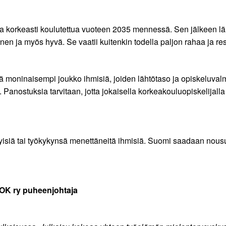
a korkeasti koulutettua vuoteen 2035 mennessä. Sen jälkeen lä
nen ja myös hyvä. Se vaatii kuitenkin todella paljon rahaa ja re
ä moninaisempi joukko ihmisiä, joiden lähtötaso ja opiskeluva
 Panostuksia tarvitaan, jotta jokaisella korkeakouluopiskelijall
ykyisiä tai työkykynsä menettäneitä ihmisiä. Suomi saadaan nous
AMOK ry puheenjohtaja