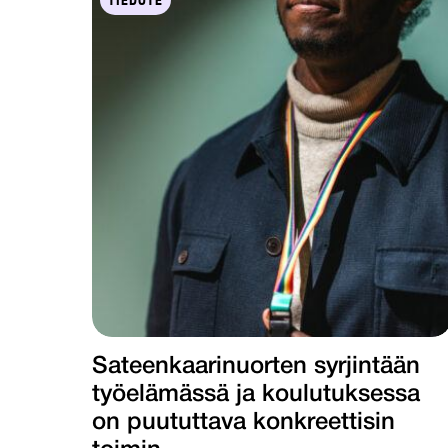
TIEDOTE
Sateenkaarinuorten syrjintään
työelämässä ja koulutuksessa
on puututtava konkreettisin