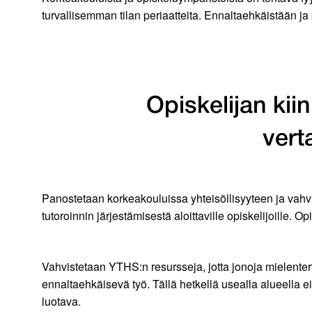
turvallisemman tilan periaatteita. Ennaltaehkäistään ja
Opiskelijan ki
vert
Panostetaan korkeakouluissa yhteisöllisyyteen ja vahvis
tutoroinnin järjestämisestä aloittaville opiskelijoille.
Vahvistetaan YTHS:n resursseja, jotta jonoja mielente
ennaltaehkäisevä työ. Tällä hetkellä usealla alueella e
luotava.