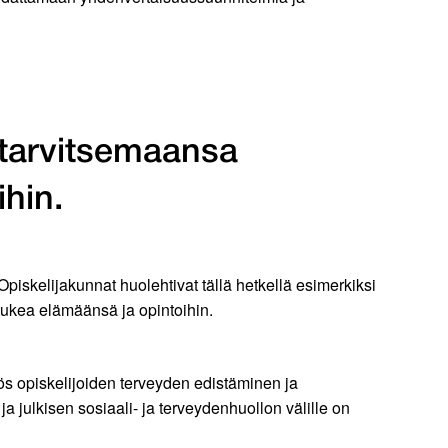
 tarvitsemaansa
ihin.
piskelijakunnat huolehtivat tällä hetkellä esimerkiksi
istukea elämäänsä ja opintoihin.
s opiskelijoiden terveyden edistäminen ja
a julkisen sosiaali- ja terveydenhuollon välille on