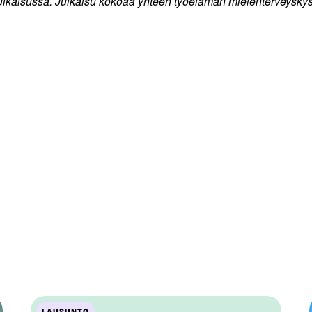
-julkaisussa. Julkaisu kokoaa yhteen työelämän mielenterveysky