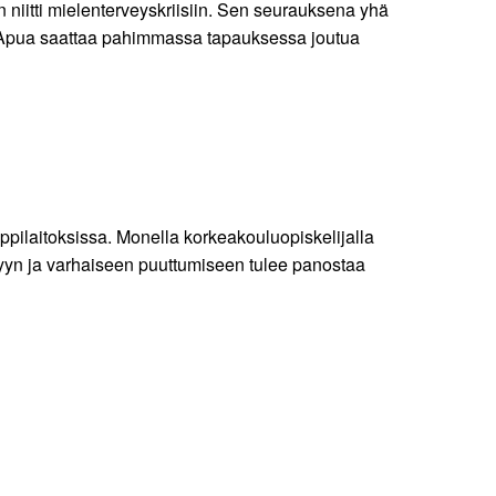
 niitti mielenterveyskriisiin. Sen seurauksena yhä
. Apua saattaa pahimmassa tapauksessa joutua
ppilaitoksissa. Monella korkeakouluopiskelijalla
isyyn ja varhaiseen puuttumiseen tulee panostaa