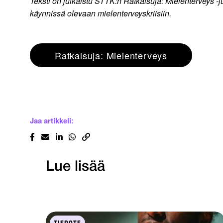
Teksti on julkaistu STTK:n Ratkaisuja: Mielenterveys 
käynnissä olevaan mielenterveyskriisiin.
Ratkaisuja: Mielenterveys
Jaa artikkeli:
Lue lisää