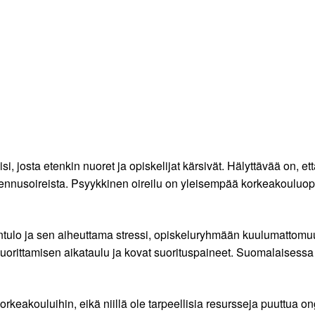
, josta etenkin nuoret ja opiskelijat kärsivät. Hälyttävää on, et
masennusoireista. Psyykkinen oireilu on yleisempää korkeakouluop
ntulo ja sen aiheuttama stressi, opiskeluryhmään kuulumattomuus, 
 suorittamisen aikataulu ja kovat suorituspaineet. Suomalaisessa
rkeakouluihin, eikä niillä ole tarpeellisia resursseja puuttua o