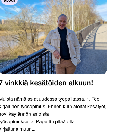
BLOGI
7 vinkkiä kesätöiden alkuun!
Muista nämä asiat uudessa työpaikassa. 1. Tee
kirjallinen työsopimus Ennen kuin aloitat kesätyöt,
sovi käytännön asioista
työsopimuksella. Paperiin pitää olla
kirjattuna muun...