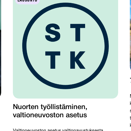
LAUSUNTO
Nuorten työllistäminen,
valtioneuvoston asetus
Valtioneuvoston asetus valtionavustuksesta