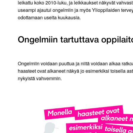
leikattu koko 2010-luku, ja leikkaukset näkyvät vahvas
useampi ajautui ongelmiin ja myös Ylioppilaiden terv
odottamaan useita kuukausia.
Ongelmiin tartuttava oppilai
Ongelmiin voidaan puuttua ja niitä voidaan alkaa ratko
haasteet ovat alkaneet näkyä jo esimerkiksi toisella a
nykyistä vahvemmin.