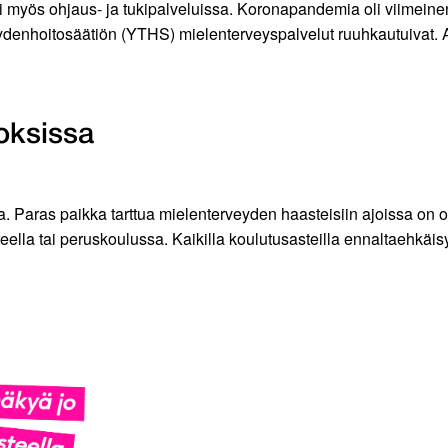
ti myös ohjaus- ja tukipalveluissa. Koronapandemia oli viimeinen
eydenhoitosäätiön (YTHS) mielenterveyspalvelut ruuhkautuivat
toksissa
a. Paras paikka tarttua mielenterveyden haasteisiin ajoissa on o
steella tai peruskoulussa. Kaikilla koulutusasteilla ennaltaehkä