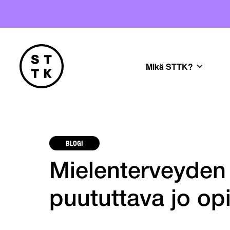
Mikä STTK?
BLOGI
Mielenterveyden 
puututtava jo op