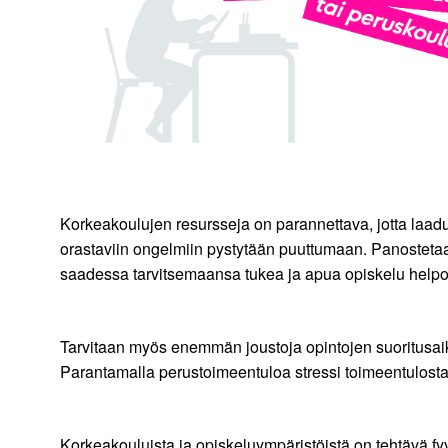
Korkeakoulujen resursseja on parannettava, jotta laadu
orastaviin ongelmiin pystytään puuttumaan. Panostetaan
saadessa tarvitsemaansa tukea ja apua opiskelu helpot
Tarvitaan myös enemmän joustoja opintojen suoritusaik
Parantamalla perustoimeentuloa stressi toimeentulosta
Korkeakouluista ja opiskeluympäristöistä on tehtävä fyy