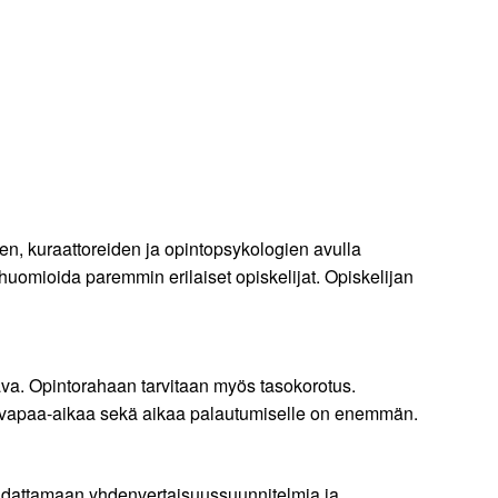
en, kuraattoreiden ja opintopsykologien avulla
huomioida paremmin erilaiset opiskelijat. Opiskelijan
va. Opintorahaan tarvitaan myös tasokorotus.
 ja vapaa-aikaa sekä aikaa palautumiselle on enemmän.
 noudattamaan yhdenvertaisuussuunnitelmia ja