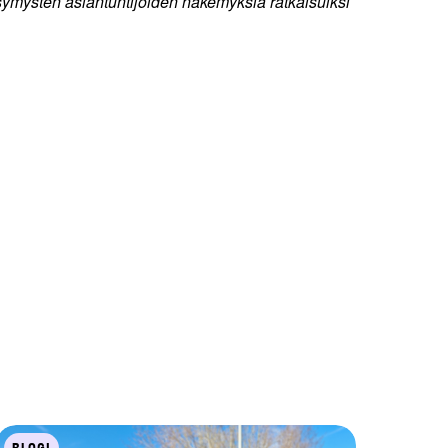
symysten asiantuntijoiden näkemyksiä ratkaisuiksi