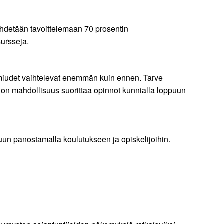
hdetään tavoittelemaan 70 prosentin
sursseja.
lmiudet vaihtelevat enemmän kuin ennen. Tarve
a on mahdollisuus suorittaa opinnot kunnialla loppuun
uun panostamalla koulutukseen ja opiskelijoihin.