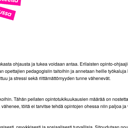
kasta ohjausta ja tukea voidaan antaa. Erilaisten opinto-ohjaaji
 opettajien pedagogisiin taitoihin ja annetaan heille työkaluja 
tuu ja stressi sekä riittämättömyyden tunne vähenevät.
oihin. Tähän peilaten opintotukikuukausien määrää on nostetta
 vähenee, töitä ei tarvitse tehdä opintojen ohessa niin paljoa
sisesti, psyykkisesti ja sosiaalisesti turvallisia. Sitoudutaan