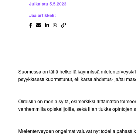
Julkaistu
5.5.2023
Jaa artikkeli:
Suomessa on tällä hetkellä käynnissä mielenterveyskriisi
psyykkisesti kuormittunut, eli kärsii ahdistus- ja/tai 
Oireisiin on monia syitä, esimerkiksi riittämätön toimee
vanhemmilla opiskelijoilla, sekä liian tiukka opintojen
Mielenterveyden ongelmat valuvat nyt todella pahasti ko